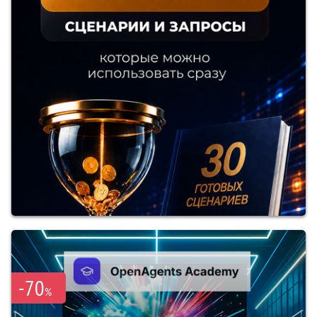
-70
%