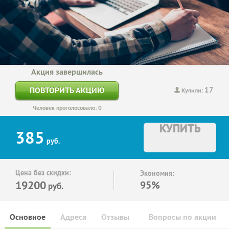
Акция завершилась
17
ПОВТОРИТЬ АКЦИЮ
Купили:
Человек проголосовало: 0
КУПИТЬ
385
руб.
Цена без скидки:
Экономия:
19200
95%
руб.
Основное
Адреса
Отзывы
Вопросы по акции