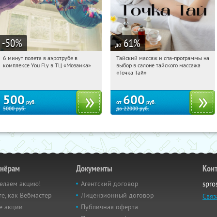
-50
%
61
%
до
6 минут полета в аэротрубе в
Тайский массаж и спа-программы на
05:02:23
Купили:
358
05:02:23
Купили:
23
комплексе You Fly в ТЦ «Мозаика»
выбор в салоне тайского массажа
Дубровка
Чертановская
«Точка Тай»
500
600
руб.
от
руб.
5000
руб.
до
22000
руб.
тнёрам
Документы
Кон
елаем акцию!
Агентский договор
spro
е, как Вебмастер
Лицензионный договор
Связ
е акции
Публичная оферта