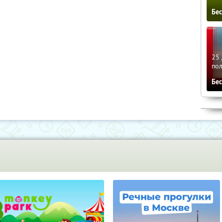
Бе
25 
по
Бе