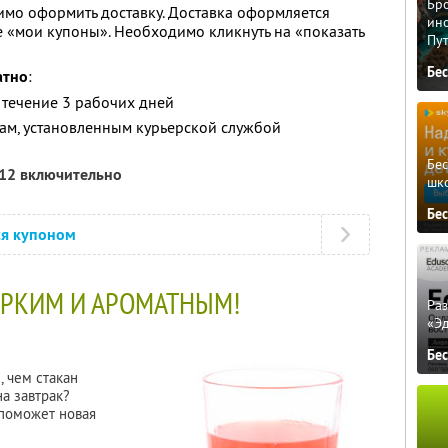
Бро
мо оформить доставку. Доставка оформляется
ино
е «мои купоны». Необходимо кликнуть на «показать
Пу
Бе
атно
:
 течение 3 рабочих дней
кам, установленным курьерской службой
Бе
012 включительно
шк
Бе
ся купоном
ЯРКИМ И АРОМАТНЫМ!
Ра
«Э
Бе
, чем стакан
а завтрак?
 поможет новая