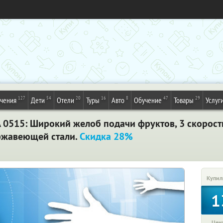
127
54
20
16
8
47
29
ечения
Дети
Отели
Туры
Авто
Обучение
Товары
Услуг
 0515: Широкий желоб подачи фруктов, 3 скорост
ржавеющей стали.
Скидка 28%
Купил
1
Цена