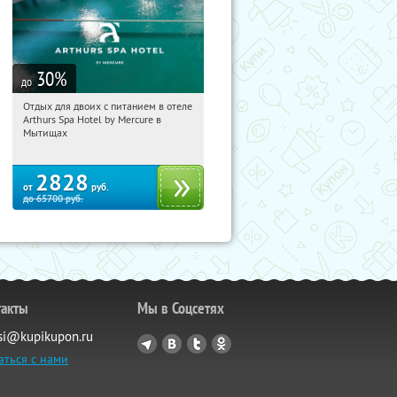
30
%
до
Отдых для двоих с питанием в отеле
05:02:23
Купи первым!
Arthurs Spa Hotel by Mercure в
Московская обл., г. Мытищи, д.
Мытищах
Ларево, ул. Хвойная, стр. 26
2828
от
руб.
до
65700
руб.
такты
Мы в Соцсетях
si@kupikupon.ru
аться с нами