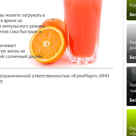
Кур
Бе
вы можете загружать в
тя время на
я импульсного режима
ения сока быстрым и
Ра
печивает
дне
гую жизнь на
ий солнечный дизайн
Бе
с ограниченной ответственностью «КупиМарт»,
ИНН
09
Люб
тра
Бе
Пер
«З