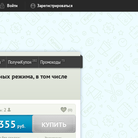
Войти
Зарегистрироваться
19
202
73
и
ПолучиКупон
Промокоды
ных режима, в том числе
2
(0)
и:
355
КУПИТЬ
руб.
 без скидки: