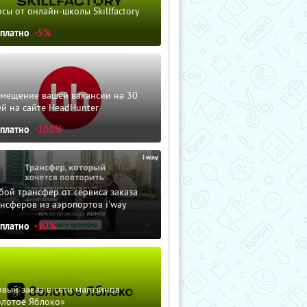
сы от онлайн-школы Skillfactory
сплатно
-5%
змещение вашей вакансии на 30
й на сайте HeadHunter
сплатно
-100%
ой трансфер от сервиса заказа
нсферов из аэропортов i'way
сплатно
-10%
вый заказ в сети магазинов
олотое Яблоко»