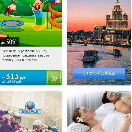
50
%
до
Целый день развлечений или
05:02:23
Купили:
287
проведение праздника в парке
Братиславская
Monkey Park в ТРК Mari
315
от
руб.
до
16500
руб.