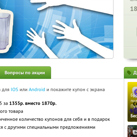
1
Вопросы по акции
Д
а для
IOS
или
Android
и покажите купон с экрана
Бро
пол
5 за
1355р. вместо 1870р.
Пу
ого товара
Бе
ченное количество купонов для себя и в подарок
тся с другими специальными предложениями