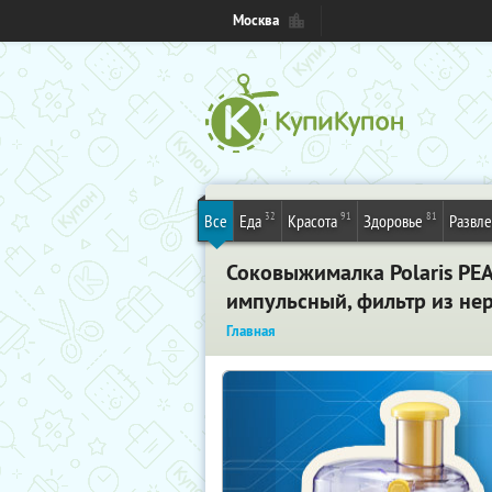
Москва
32
91
81
Все
Еда
Красота
Здоровье
Развл
Соковыжималка Polaris PEA
импульсный, фильтр из не
Главная