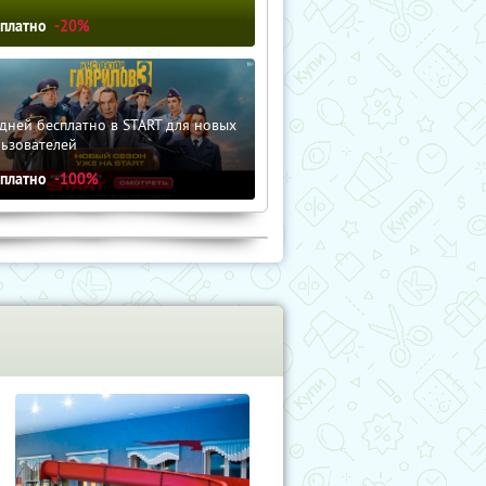
сплатно
-20%
дней бесплатно в START для новых
льзователей
сплатно
-100%