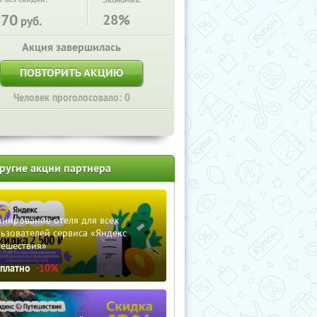
Экономия:
870
28%
руб.
Акция завершилась
ПОВТОРИТЬ АКЦИЮ
Человек проголосовало: 0
ругие акции партнера
нирование отеля для всех
ьзователей сервиса «Яндекс
тешествия»
сплатно
-10%