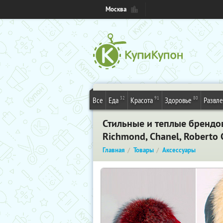
Москва
32
91
80
Все
Еда
Красота
Здоровье
Развл
Стильные и теплые брендов
Richmond, Chanel, Roberto 
Главная
Товары
Аксессуары