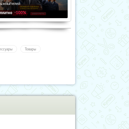
льзователей
сплатно
-100%
ессуары
Товары