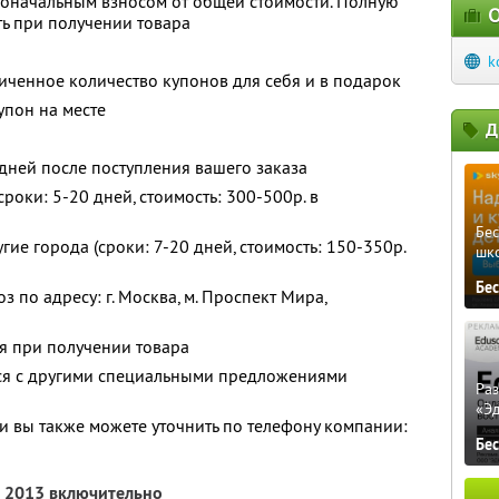
воначальным взносом от общей стоимости. Полную
О
ь при получении товара
k
ченное количество купонов для себя и в подарок
упон на месте
Д
 дней после поступления вашего заказа
роки: 5-20 дней, стоимость: 300-500р. в
Бе
гие города (сроки: 7-20 дней, стоимость: 150-350р.
шк
Бе
по адресу: г. Москва, м. Проспект Мира,
ся при получении товара
тся с другими специальными предложениями
Ра
«Э
 вы также можете уточнить по телефону компании:
Бе
я 2013 включительно