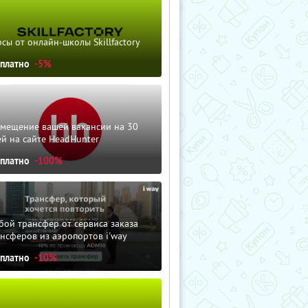
сы от онлайн-школы Skillfactory
сплатно
-5%
змещение вашей вакансии на 30
й на сайте HeadHunter
сплатно
-100%
ой трансфер от сервиса заказа
нсферов из аэропортов i'way
сплатно
-10%