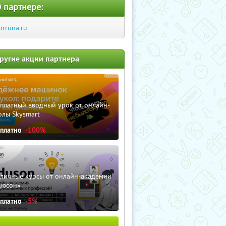
 партнере:
orruna.ru
ругие акции партнера
сплатный вводный урок от онлайн-
олы Skysmart
сплатно
-100%
зличные курсы от онлайн-академии
дюсон»
сплатно
-5%