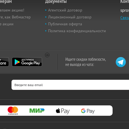
тнёрам
Документы
Кон
елаем акцию!
Агентский договор
spro
е, как Вебмастер
Лицензионный договор
Связ
е акции
Публичная оферта
Политика конфиденциальности
Ищите скидки поблизости,
не выходя из чата: