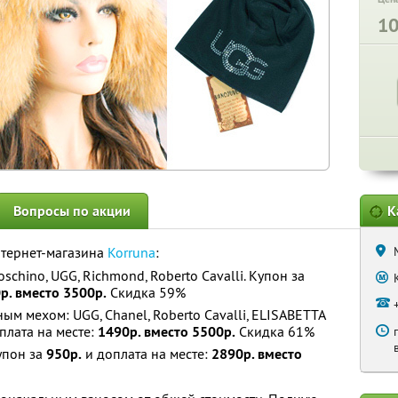
1
Вопросы по акции
К
нтернет-магазина
Korruna
:
chino, UGG, Richmond, Roberto Cavalli. Купон за
р. вместо 3500р.
Скидка 59%
м мехом: UGG, Chanel, Roberto Cavalli, ELISABETTA
плата на месте:
1490р. вместо 5500р.
Скидка 61%
упон за
950р.
и доплата на месте:
2890р. вместо