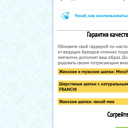
Узнай, как воспользовать
Гарантия качеств
Обновите свой гардероб по-наст
от ведущих брендов отлично подо
элегантно дополнят ваш образ. До
радовать своим потрясающим вне
Женские и мужские шапки: Moschi
Шерстяные шапки с натуральным м
FRANCHI
Женские шапки: лисий мех
Согрейте