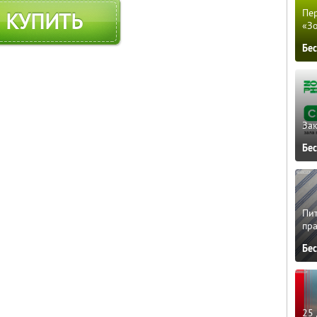
Пер
КУПИТЬ
«З
Бе
Зак
Бе
Пит
пра
Бе
25 