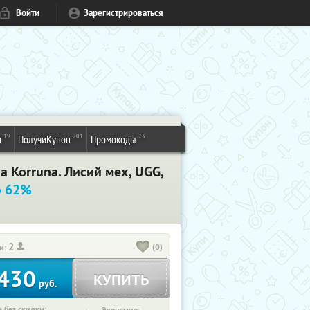
Войти
Зарегистрироваться
19
201
73
и
ПолучиКупон
Промокоды
 Korruna. Лисий мех, UGG,
о 62%
2
(0)
и:
430
КУПИТЬ
руб.
 без скидки: