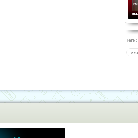
по
Бе
Теги:
Акс