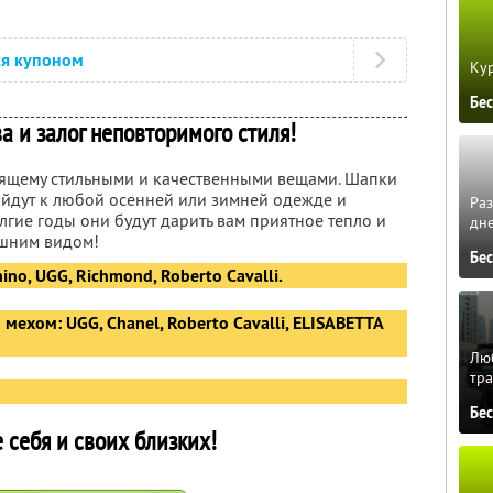
ся купоном
Кур
Бе
а и залог неповторимого стиля!
оящему стильными и качественными вещами. Шапки
йдут к любой осенней или зимней одежде и
Ра
лгие годы они будут дарить вам приятное тепло и
дне
шним видом!
Бе
no, UGG, Richmond, Roberto Cavalli.
ехом: UGG, Chanel, Roberto Cavalli, ELISABETTA
Люб
тра
Бе
 себя и своих близких!