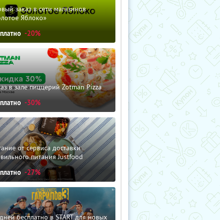
вый заказ в сети магазинов
олотое Яблоко»
сплатно
-20%
аз в зале пиццерий Zotman Pizza
сплатно
-30%
ание от сервиса доставки
вильного питания Justfood
сплатно
-27%
дней бесплатно в START для новых