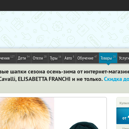
127
54
20
16
8
47
28
ечения
Дети
Отели
Туры
Авто
Обучение
Товары
Услуг
ые шапки сезона осень-зима от интернет-магазина
Cavalli, ELISABETTA FRANCHI и не только.
Скидка д
Купил
от
Цена