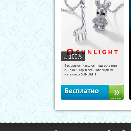
100
%
до
Бесплатная изящная подвеска или
14:46:38
Получили:
73
скидка 500р. в сети ювелирных
Россия
магазинов SUNLIGHT
Бесплатно