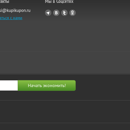
такты
Мы в Соцсетях
si@kupikupon.ru
аться с нами