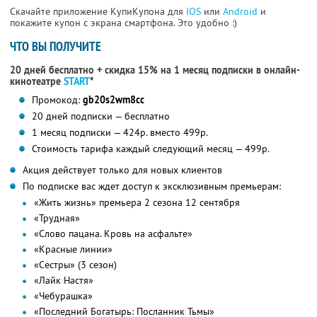
Скачайте приложение КупиКупона для
IOS
или
Android
и
покажите купон с экрана смартфона. Это удобно :)
ЧТО ВЫ ПОЛУЧИТЕ
20 дней бесплатно + скидка 15% на 1 месяц подписки в онлайн-
кинотеатре
START
*
Промокод:
gb20s2wm8cc
20 дней подписки — бесплатно
1 месяц подписки — 424р. вместо 499р.
Стоимость тарифа каждый следующий месяц — 499р.
Акция действует только для новых клиентов
По подписке вас ждет доступ к эксклюзивным премьерам:
«Жить жизнь» премьера 2 сезона 12 сентября
«Трудная»
«Слово пацана. Кровь на асфальте»
«Красные линии»
«Сестры» (3 сезон)
«Лайк Настя»
«Чебурашка»
«Последний Богатырь: Посланник Тьмы»