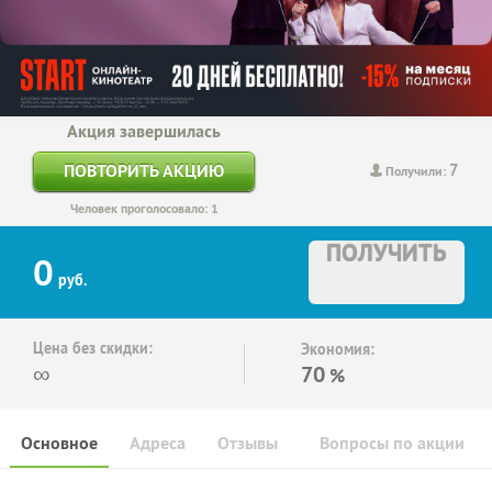
Акция завершилась
7
ПОВТОРИТЬ АКЦИЮ
Получили:
Человек проголосовало: 1
ПОЛУЧИТЬ
0
руб.
Цена без скидки:
Экономия:
∞
70
%
Основное
Адреса
Отзывы
Вопросы по акции