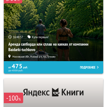
16:48:55
Купи первым!
Аренда сапборда или сплав на каяках от компании
Baidarki-tuchkovo
Московская обл., Рузский р-н, пос. Тучково
475
ПОДРОБНЕЕ
от
руб.
до
4500
руб.
-100
%