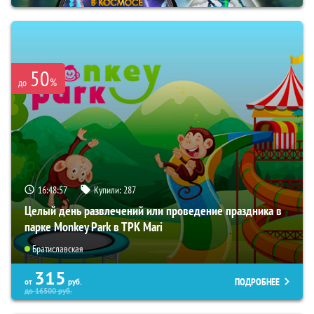
50
%
до
16:48:55
Купили:
287
Целый день развлечений или проведение праздника в
парке Monkey Park в ТРК Mari
Братиславская
315
ПОДРОБНЕЕ
от
руб.
до
16500
руб.