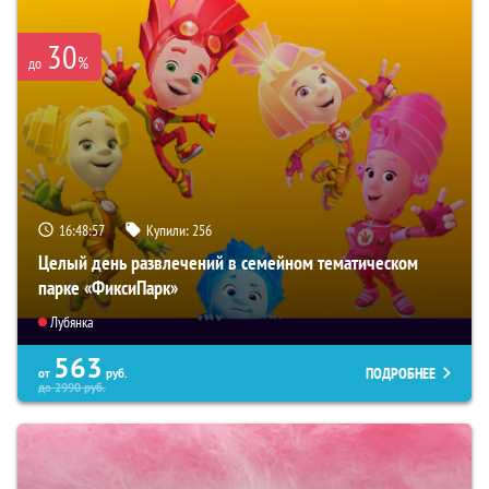
30
%
до
16:48:55
Купили:
256
Целый день развлечений в семейном тематическом
парке «ФиксиПарк»
Лубянка
563
ПОДРОБНЕЕ
от
руб.
до
2990
руб.