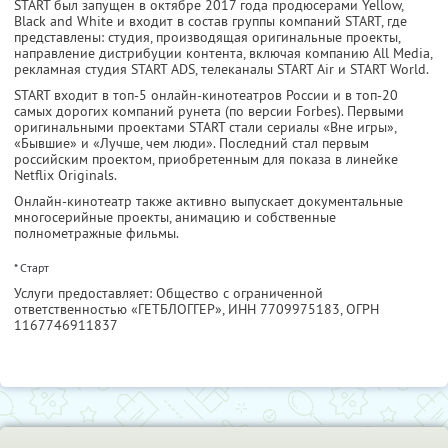
START был запущен в октябре 2017 года продюсерами Yellow,
Black and White и входит в состав группы компаний START, где
представлены: студия, производящая оригинальные проекты,
направление дистрибуции контента, включая компанию All Media,
рекламная студия START ADS, телеканалы START Air и START World.
START входит в топ-5 онлайн-кинотеатров России и в топ-20
самых дорогих компаний рунета (по версии Forbes). Первыми
оригинальными проектами START стали сериалы «Вне игры»,
«Бывшие» и «Лучше, чем люди». Последний стал первым
российским проектом, приобретенным для показа в линейке
Netflix Originals.
Онлайн-кинотеатр также активно выпускает документальные
многосерийные проекты, анимацию и собственные
полнометражные фильмы.
* Cтарт
Услуги предоставляет: Общество с ограниченной
ответственностью «ГЕТБЛОГГЕР»,
ИНН 7709975183
, ОГРН
1167746911837