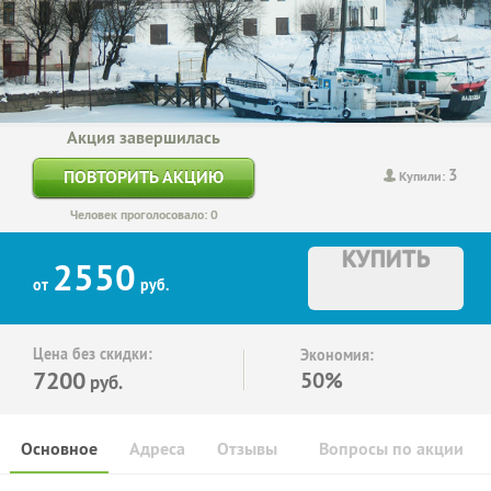
Акция завершилась
3
ПОВТОРИТЬ АКЦИЮ
Купили:
Человек проголосовало: 0
КУПИТЬ
2550
от
руб.
Цена без скидки:
Экономия:
7200
50%
руб.
Основное
Адреса
Отзывы
Вопросы по акции