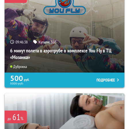
09:46:37
Купили:
360
6 минут полета в аэротрубе в комплексе You Fly в ТЦ
«Мозаика»
Дубровка
500
ПОДРОБНЕЕ
руб.
5000
руб.
61
%
до