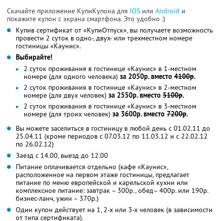
Скачайте приложение КупиКупона для
IOS
или
Android
и
покажите купон с экрана смартфона. Это удобно :)
Купив сертификат от «КупиОтпуск», вы получаете возможность
провести 2 суток в одно-, двух- или трехместном номере
гостиницы «Каунис».
Выбирайте!
2 суток проживания в гостинице «Каунис» в 1-местном
номере (для одного человека)
за 2050р. вместо
4100р
.
2 суток проживания в гостинице «Каунис» в 2-местном
номере (для двух человек)
за 2550р. вместо
5100р
.
2 суток проживания в гостинице «Каунис» в 3-местном
номере (для троих человек)
за 3600р. вместо
7200р
.
Вы можете заселиться в гостиницу в любой день с 01.02.11 до
25.04.11 (кроме периодов с 07.03.12 по 11.03.12 и с 22.02.12
по 26.02.12)
Заезд с 14.00, выезд до 12.00
Питание оплачивается отдельно (кафе «Каунис»,
расположенное на первом этаже гостиницы, предлагает
питание по меню европейской и карельской кухни или
комплексное питание: завтрак – 300р., обед– 400р. или 190р.
бизнес-ланч, ужин – 370р.)
Один купон действует на 1, 2-х или 3-х человек (в зависимости
от типа сертификата).