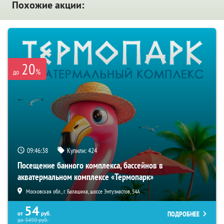
Похожие акции:
20
%
до
09:46:37
Купили:
424
Посещение банного комплекса, бассейнов в
акватермальном комплексе «Термопарк»
Московская обл., г. Балашиха, шоссе Энтузиастов, 54А
54
ПОДРОБНЕЕ
от
руб.
до
3490
руб.