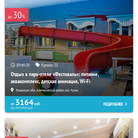
30
%
до
09:46:37
Купили:
31
Отдых в парк-отеле «Фестиваль»: питание,
аквакомплекс, детская анимация, Wi-Fi
Рязанская обл., Клепиковский район, пос. Чулис
3164
ПОДРОБНЕЕ
от
руб.
до
107880
руб.