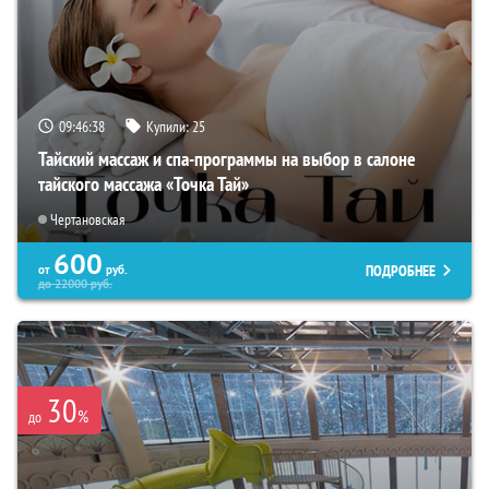
09:46:37
Купили:
25
Тайский массаж и спа-программы на выбор в салоне
тайского массажа «Точка Тай»
Чертановская
600
ПОДРОБНЕЕ
от
руб.
до
22000
руб.
30
%
до