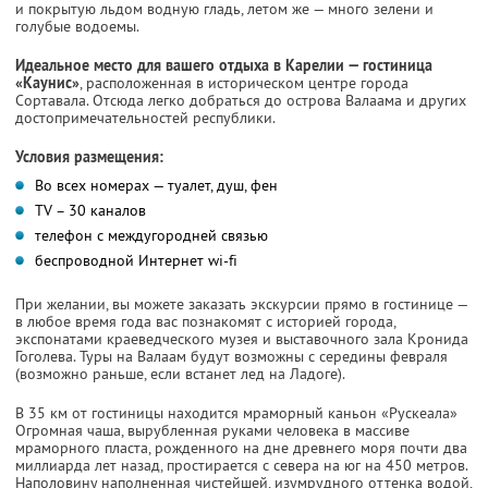
и покрытую льдом водную гладь, летом же — много зелени и
голубые водоемы.
Идеальное место для вашего отдыха в Карелии — гостиница
«Каунис»
, расположенная в историческом центре города
Сортавала. Отсюда легко добраться до острова Валаама и других
достопримечательностей республики.
Условия размещения:
Во всех номерах — туалет, душ, фен
TV – 30 каналов
телефон с междугородней связью
беспроводной Интернет wi-fi
При желании, вы можете заказать экскурсии прямо в гостинице —
в любое время года вас познакомят с историей города,
экспонатами краеведческого музея и выставочного зала Кронида
Гоголева. Туры на Валаам будут возможны с середины февраля
(возможно раньше, если встанет лед на Ладоге).
В 35 км от гостиницы находится мраморный каньон «Рускеала»
Огромная чаша, вырубленная руками человека в массиве
мраморного пласта, рожденного на дне древнего моря почти два
миллиарда лет назад, простирается с севера на юг на 450 метров.
Наполовину наполненная чистейшей, изумрудного оттенка водой,