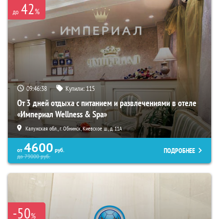
42
%
до
09:46:37
Купили:
115
От 3 дней отдыха с питанием и развлечениями в отеле
«Империал Wellness & Spa»
Калужская обл., г. Обнинск, Киевское ш., д. 11А
4600
ПОДРОБНЕЕ
от
руб.
до
79000
руб.
-50
%