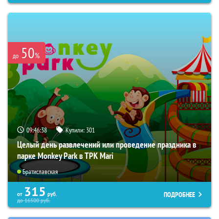
50
%
до
09:46:37
Купили:
301
Целый день развлечений или проведение праздника в
парке Monkey Park в ТРК Mari
Братиславская
315
ПОДРОБНЕЕ
от
руб.
до
16500
руб.