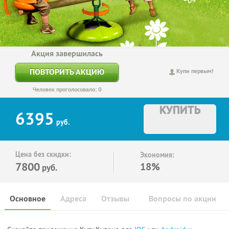
Акция завершилась
ПОВТОРИТЬ АКЦИЮ
Купи первым!
Человек проголосовало: 0
КУПИТЬ
6395
руб.
Цена без скидки:
Экономия:
7800
18%
руб.
Основное
Адреса
Отзывы
Вопросы по акции