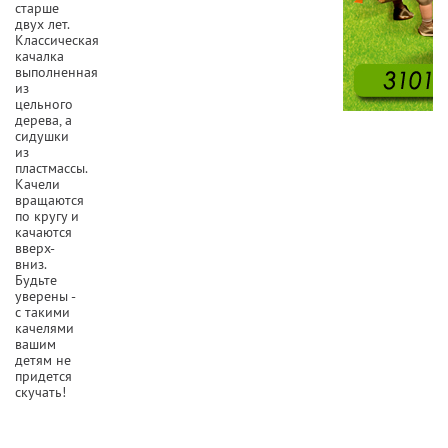
старше
двух лет.
Классическая
качалка
выполненная
из
цельного
дерева, а
сидушки
из
пластмассы.
Качели
вращаются
по кругу и
качаются
вверх-
вниз.
Будьте
уверены -
с такими
качелями
вашим
детям не
придется
скучать!