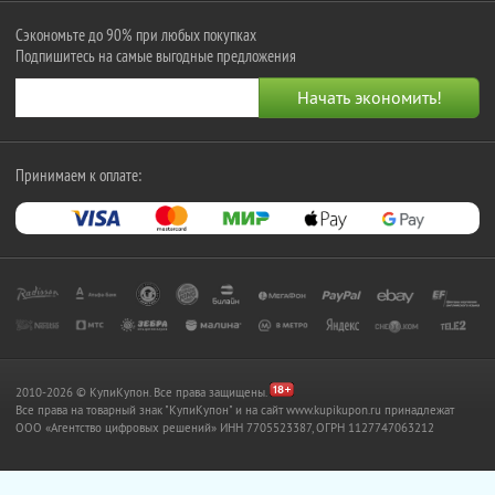
Сэкономьте до 90% при любых покупках
Подпишитесь на самые выгодные предложения
Принимаем к оплате:
2010-2026 © КупиКупон. Все права защищены.
Все права на товарный знак "КупиКупон" и на сайт www.kupikupon.ru принадлежат
OOO «Агентство цифровых решений» ИНН 7705523387, ОГРН 1127747063212