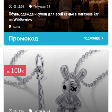
08:11:04
Получили:
32
Обувь, одежда и сумки для всей семьи в магазине kari
на Wildberries
Россия
Промокод
ПОДРОБНЕЕ
100
%
до
08:11:04
Получили:
74