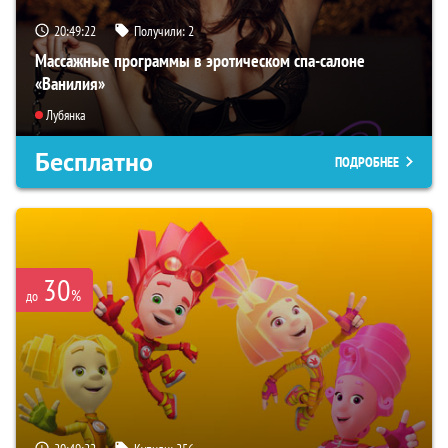
20:49:22
Получили:
2
Массажные программы в эротическом спа-салоне
«Ванилия»
Лубянка
Бесплатно
ПОДРОБНЕЕ
30
%
до