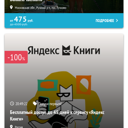
Московская обл., Рузский р-н, пос. Тучково
475
ПОДРОБНЕЕ
от
руб.
до
4500
руб.
-100
%
20:49:22
Получи первым!
Бесплатный доступ до 45 дней к сервису «Яндекс
Книги»
Россия