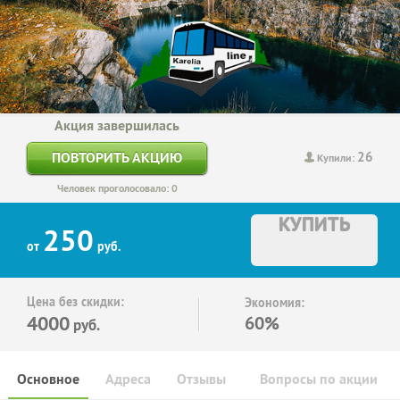
Акция завершилась
26
ПОВТОРИТЬ АКЦИЮ
Купили:
Человек проголосовало: 0
КУПИТЬ
250
от
руб.
Цена без скидки:
Экономия:
4000
60%
руб.
Основное
Адреса
Отзывы
Вопросы по акции