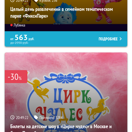
20:49:22
Купили:
256
Целый день развлечений в семейном тематическом
парке «ФиксиПарк»
Лубянка
563
ПОДРОБНЕЕ
от
руб.
до
2990
руб.
-30
%
20:49:22
Получили:
3284
Билеты на детские шоу в «Цирке чудес» в Москве и