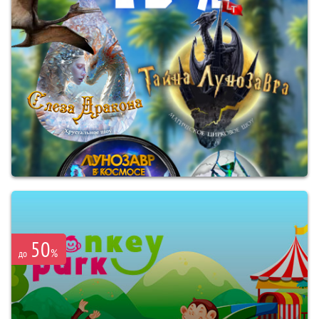
50
%
до