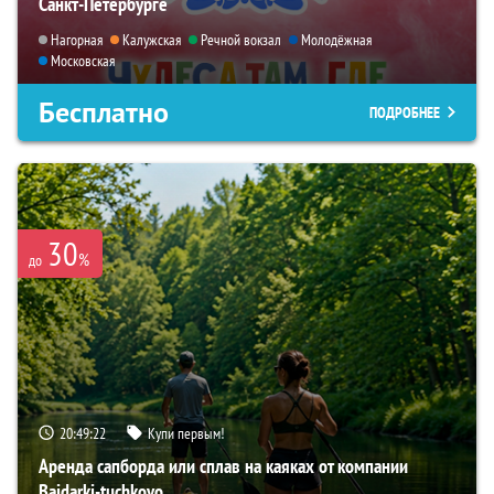
Санкт-Петербурге
Нагорная
Калужская
Речной вокзал
Молодёжная
Московская
Бесплатно
ПОДРОБНЕЕ
30
%
до
20:49:22
Купи первым!
Аренда сапборда или сплав на каяках от компании
Baidarki-tuchkovo