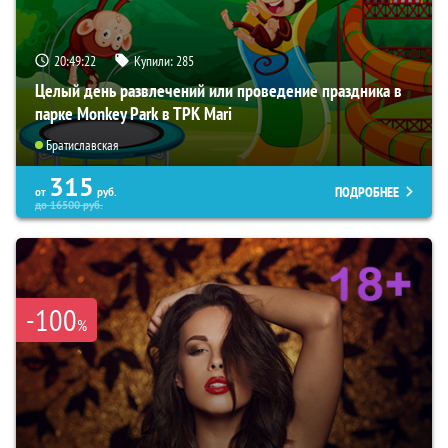
20:49:22
Купили:
285
Целый день развлечений или проведение праздника в
парке Monkey Park в ТРК Mari
Братиславская
315
ПОДРОБНЕЕ
от
руб.
до
16500
руб.
-100
%