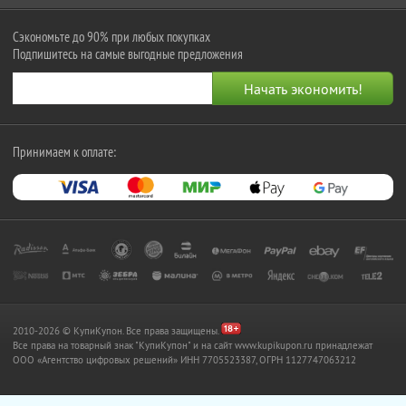
Сэкономьте до 90% при любых покупках
Подпишитесь на самые выгодные предложения
Принимаем к оплате:
2010-2026 © КупиКупон. Все права защищены.
Все права на товарный знак "КупиКупон" и на сайт www.kupikupon.ru принадлежат
OOO «Агентство цифровых решений» ИНН 7705523387, ОГРН 1127747063212