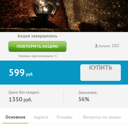
Акция завершилась
102
ПОВТОРИТЬ АКЦИЮ
Купили:
Человек проголосовало: 5
КУПИТЬ
599
руб.
Цена без скидки:
Экономия:
1350
56%
руб.
Основное
Адреса
Отзывы
Вопросы по акции