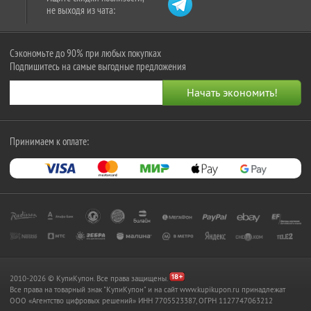
не выходя из чата:
Сэкономьте до 90% при любых покупках
Подпишитесь на самые выгодные предложения
Принимаем к оплате:
2010-2026 © КупиКупон. Все права защищены.
Все права на товарный знак "КупиКупон" и на сайт www.kupikupon.ru принадлежат
OOO «Агентство цифровых решений» ИНН 7705523387, ОГРН 1127747063212