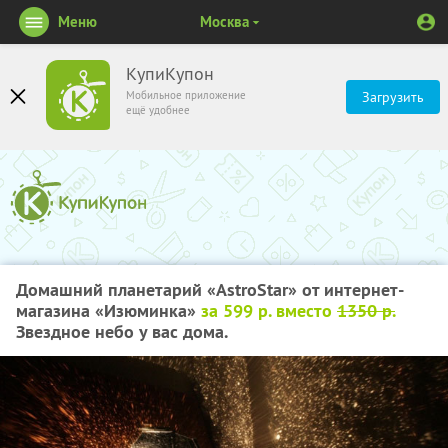
Меню
Москва
КупиКупон
Мобильное приложение
Загрузить
ещё удобнее
Домашний планетарий «AstroStar» от интернет-
магазина «Изюминка»
за 599 р. вместо
1350 р.
Звездное небо у вас дома.