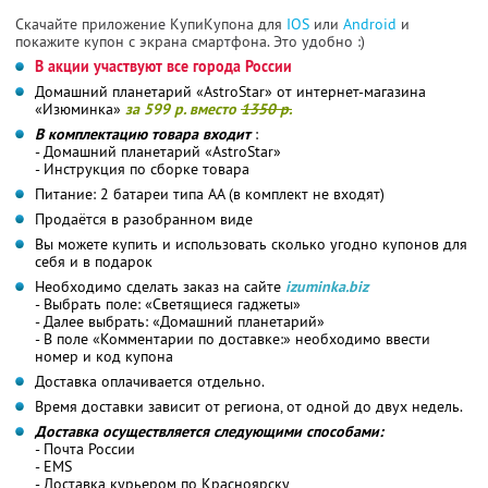
Скачайте приложение КупиКупона для
IOS
или
Android
и
покажите купон с экрана смартфона. Это удобно :)
В акции участвуют все города России
Домашний планетарий «AstroStar» от интернет-магазина
«Изюминка»
за 599 р. вместо
1350 р.
В комплектацию товара входит
:
- Домашний планетарий «AstroStar»
- Инструкция по сборке товара
Питание: 2 батареи типа АА (в комплект не входят)
Продаётся в разобранном виде
Вы можете купить и использовать сколько угодно купонов для
себя и в подарок
Необходимо сделать заказ на сайте
izuminka.biz
- Выбрать поле: «Cветящиеся гаджеты»
- Далее выбрать: «Домашний планетарий»
- В поле «Комментарии по доставке:» необходимо ввести
номер и код купона
Доставка оплачивается отдельно.
Время доставки зависит от региона, от одной до двух недель.
Доставка осуществляется следующими способами:
- Почта России
- EMS
- Доставка курьером по Красноярску