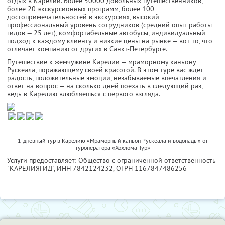
отдых в Карелии. Более 50000 довольных путешественников,
более 20 экскурсионных программ, более 100
достопримечательностей в экскурсиях, высокий
профессиональный уровень сотрудников (средний опыт работы
гидов — 25 лет), комфортабельные автобусы, индивидуальный
подход к каждому клиенту и низкие цены на рынке — вот то, что
отличает компанию от других в Санкт-Петербурге.
Путешествие к жемчужине Карелии — мраморному каньону
Рускеала, поражающему своей красотой. В этом туре вас ждет
радость, положительные эмоции, незабываемые впечатления и
ответ на вопрос — на сколько дней поехать в следующий раз,
ведь в Карелию влюбляешься с первого взгляда.
1-дневный тур в Карелию «Мраморный каньон Рускеала и водопады» от
туроператора «Хохлома Тур»
Услуги предоставляет: Общество с ограниченной ответственность
"КАРЕЛИЯГИД",
ИНН 7842124232
, ОГРН 1167847486256