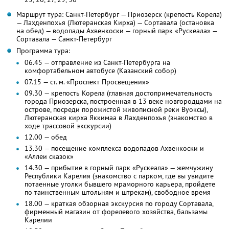
Маршрут тура: Санкт-Петербург — Приозерск (крепость Корела)
— Лахденпохья (Лютеранская Кирха) — Сортавала (остановка
на обед) — водопады Ахвенкоски — горный парк «Рускеала» —
Сортавала — Санкт-Петербург
Программа тура:
06.45 — отправление из Санкт-Петербурга на
комфортабельном автобусе (Казанский собор)
07.15 — ст. м. «Проспект Просвещения»
09.30 — крепость Корела (главная достопримечательность
города Приозерска, построенная в 13 веке новгородцами на
острове, посреди порожистой живописной реки Вуоксы),
Лютеранская кирха Яккимаа в Лахденпохья (знакомство в
ходе трассовой экскурсии)
12.00 — обед
13.30 — посещение комплекса водопадов Ахвенкоски и
«Аллеи сказок»
14.30 — прибытие в горный парк «Рускеала» — жемчужину
Республики Карелия (знакомство с парком, где вы увидите
потаенные уголки бывшего мраморного карьера, пройдете
по таинственным штольням и штрекам), свободное время
18.00 — краткая обзорная экскурсия по городу Сортавала,
фирменный магазин от форелевого хозяйства, бальзамы
Карелии