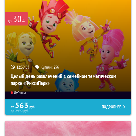
30
%
до
12:39:52
Купили:
256
Целый день развлечений в семейном тематическом
парке «ФиксиПарк»
Лубянка
563
ПОДРОБНЕЕ
от
руб.
до
2990
руб.