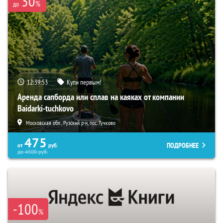
30
%
до
12:39:52
Купи первым!
Аренда сапборда или сплав на каяках от компании
Baidarki-tuchkovo
Московская обл., Рузский р-н, пос. Тучково
475
ПОДРОБНЕЕ
от
руб.
до
4500
руб.
-100
%