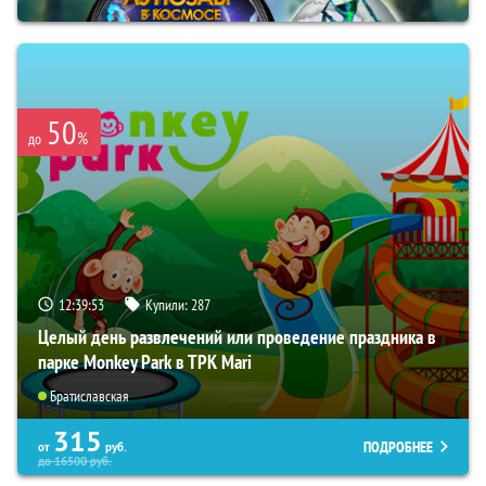
50
%
до
12:39:52
Купили:
287
Целый день развлечений или проведение праздника в
парке Monkey Park в ТРК Mari
Братиславская
315
ПОДРОБНЕЕ
от
руб.
до
16500
руб.