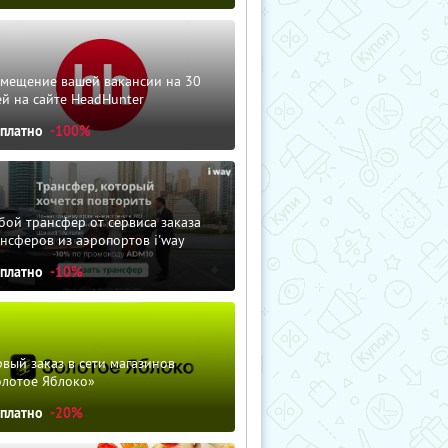
змещение вашей вакансии на 30
й на сайте HeadHunter
сплатно
-100%
ой трансфер от сервиса заказа
нсферов из аэропортов i'way
сплатно
-10%
вый заказ в сети магазинов
олотое Яблоко»
сплатно
-20%