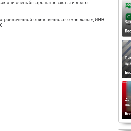
 как они очень быстро нагреваются и долго
с огранниченной ответственностью «Беркана»,
ИНН
Зак
70
Бе
Пит
пра
Бе
25 
по
Бе