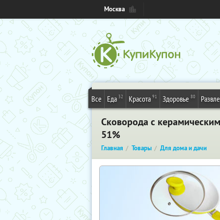
Москва
32
91
80
Все
Еда
Красота
Здоровье
Развл
Сковорода с керамическим
51%
Главная
Товары
Для дома и дачи