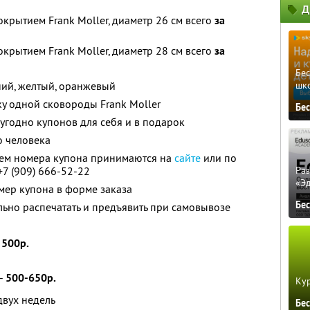
Д
крытием Frank Moller, диаметр 26 см всего
за
крытием Frank Moller, диаметр 28 см всего
за
Бе
ний, желтый, оранжевый
шк
ку одной сковороды Frank Moller
Бе
угодно купонов для себя и в подарок
о человека
ием номера купона принимаются на
сайте
или по
 +7 (909) 666-52-22
Ра
«Э
омер купона в форме заказа
Бе
ьно распечатать и предъявить при самовывозе
-
500р.
 -
500-650р.
Кур
двух недель
Бе