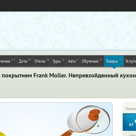
127
54
20
16
8
47
28
ечения
Дети
Отели
Туры
Авто
Обучение
Товары
Услуг
 покрытием Frank Moller. Непревзойденный кухо
Купил
от
Цена