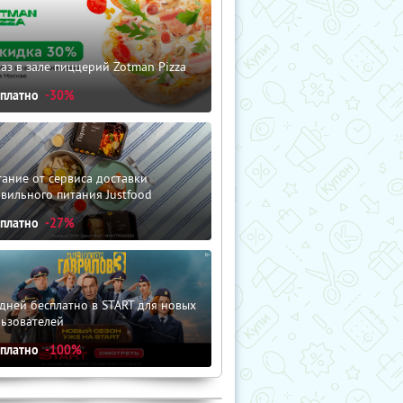
аз в зале пиццерий Zotman Pizza
сплатно
-30%
ание от сервиса доставки
вильного питания Justfood
сплатно
-27%
дней бесплатно в START для новых
льзователей
сплатно
-100%