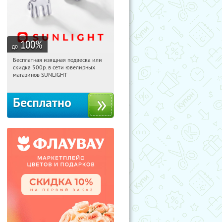
100
%
до
Бесплатная изящная подвеска или
14:36:13
Получили:
73
скидка 500р. в сети ювелирных
Россия
магазинов SUNLIGHT
Бесплатно