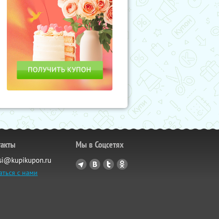
такты
Мы в Соцсетях
si@kupikupon.ru
аться с нами