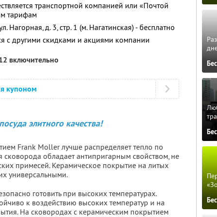
ествляется транспортной компанией или «Почтой
ым тарифам
. Нагорная, д. 3, стр. 1 (м. Нагатинская) - бесплатно
Ра
ся с другими скидками и акциями компании
дне
012 включительно
Бе
ся купоном
Люб
тра
посуда элитного качества!
Бе
ием Frank Moller лучше распределяет тепло по
я сковорода обладает антипригарным свойством, не
ских примесей. Керамическое покрытие на литых
их универсальными.
Пер
«З
езопасно готовить при высоких температурах.
Бе
ойчиво к воздействию высоких температур и на
ытия. На cковородах с керамическим покрытием