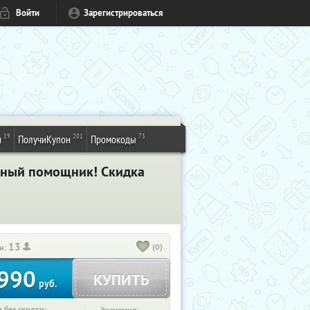
Войти
Зарегистрироваться
19
201
73
и
ПолучиКупон
Промокоды
нный помощник! Скидка
13
(0)
и:
990
КУПИТЬ
руб.
 без скидки: