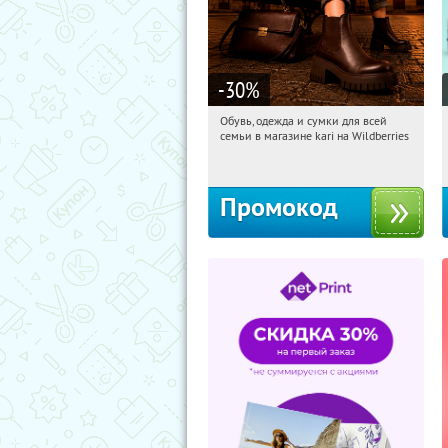
-30
%
Обувь, одежда и сумки для всей
14:36:13
Получили:
1
семьи в магазине kari на Wildberries
Россия
Промокод