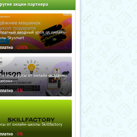
ругие акции партнера
сплатный вводный урок от онлайн-
олы Skysmart
сплатно
-100%
зличные курсы от онлайн-академии
дюсон»
сплатно
-5%
сы от онлайн-школы Skillfactory
сплатно
-5%