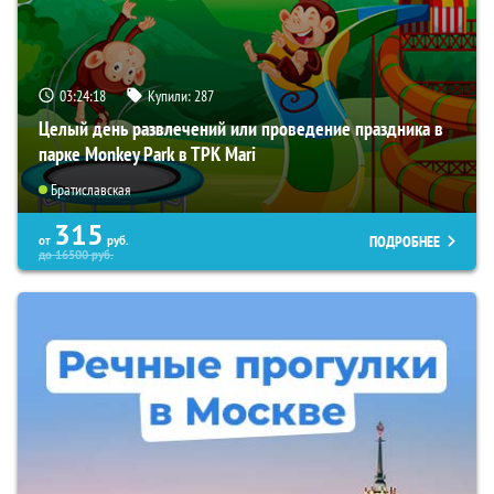
03:24:16
Купили:
287
Целый день развлечений или проведение праздника в
парке Monkey Park в ТРК Mari
Братиславская
315
ПОДРОБНЕЕ
от
руб.
до
16500
руб.