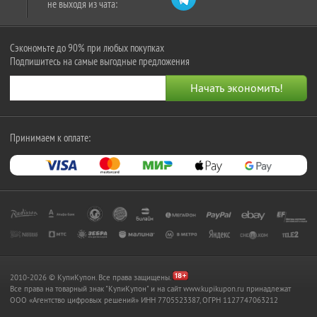
не выходя из чата:
Сэкономьте до 90% при любых покупках
Подпишитесь на самые выгодные предложения
Принимаем к оплате:
2010-2026 © КупиКупон. Все права защищены.
Все права на товарный знак "КупиКупон" и на сайт www.kupikupon.ru принадлежат
OOO «Агентство цифровых решений» ИНН 7705523387, ОГРН 1127747063212