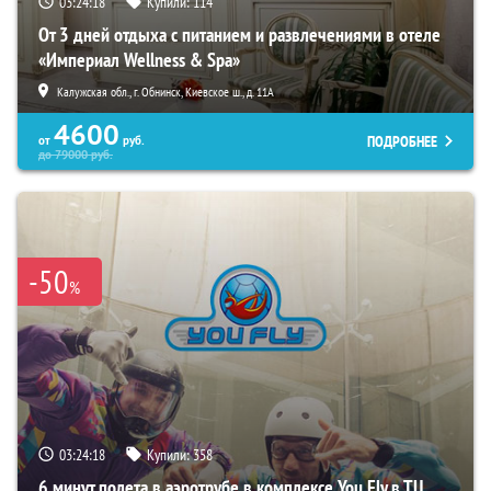
03:24:16
Купили:
114
От 3 дней отдыха с питанием и развлечениями в отеле
«Империал Wellness & Spa»
Калужская обл., г. Обнинск, Киевское ш., д. 11А
4600
ПОДРОБНЕЕ
от
руб.
до
79000
руб.
-50
%
03:24:16
Купили:
358
6 минут полета в аэротрубе в комплексе You Fly в ТЦ