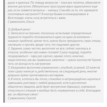
душе я одинока. По поводу вопросов – пока все понятно, объясняете
вполне доступно. Обязательно прослушаю ваши аудиозаписи еще
раз, если появятся вопросы – напишу. Спасибо за то, что заряжаете
позитивным настроем!!! Я иногда бываю в командировках в
Волгограде, очень хочу встретиться с вами.
С уважением, Ольга
5) Добрый день!
1. Записался на тренинг, поскольку испытывал определённые
трудности подойти познакомиться один на один (в компании –
никаких проблем), кроме того, нужно было преодолеть страх отказа,
насмешек и прочее, вроде того, что подумают другие.
2. Задания, скажу честно, выполнял не все, сейчас нахожусь в
отпуске, особенно про кивки головой 3 раза подряд), подойти
поздороваться – пару раз сделал, однако этого, конечно,
недостаточно, как вы правильно заметили – нужно количеств! Кроме
того, не всегда есть настроение.
3. Ежедневно выполняю упражнения с улыбкой, осанкой, 10 качеств
тоже сразу написал и, действительно, на следующий день, многие
девушки прямо притягивались взглядами.
4. В итоге, хотелось бы легко, спокойно и непринуждённо научиться
завязывать разговор с любой девушкой, хотя я достаточно
общителен (видимо, действуют внутренние барьеры), нормально
относиться к отказам и вообще быть поувереннее в себе. Благодарю
вас за обратную связь!
С уважением, Сергей