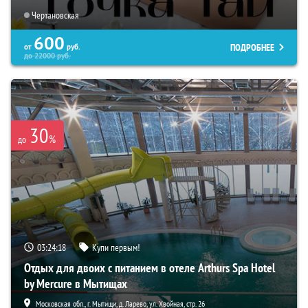
Чертановская
600
ПОДРОБНЕЕ
от
руб.
до
22000
руб.
30
%
до
03:24:16
Купи первым!
Отдых для двоих с питанием в отеле Arthurs Spa Hotel
by Mercure в Мытищах
Московская обл., г. Мытищи, д. Ларево, ул. Хвойная, стр. 26