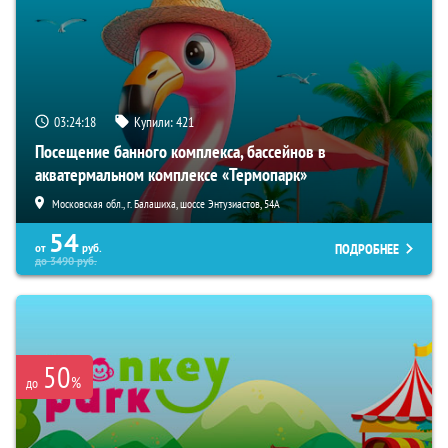
03:24:16
Купили:
421
Посещение банного комплекса, бассейнов в
акватермальном комплексе «Термопарк»
Московская обл., г. Балашиха, шоссе Энтузиастов, 54А
54
ПОДРОБНЕЕ
от
руб.
до
3490
руб.
50
%
до