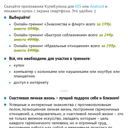
Скачайте приложение КупиКупона для
IOS
или
Android
и
покажите купон с экрана смартфона. Это удобно :)
Выбирайте!
Онлайн-тренинг «Знакомства и флирт» всего
за 199р.
вместо
3990р
.
Онлайн-тренинг «Быстрое соблазнение» всего
за 249р.
вместо
4990р
.
Онлайн-тренинг «Идеальные отношения» всего
за 299р.
вместо
5990р
.
Всё, что необходимо для участия в тренинге:
купон
компьютер с колонками или наушниками или ноутбук или
планшетник
доступ к интернету
-----
Счастливая личная жизнь – лучший подарок себе и близким!
Успешные и интересные знакомства с противоположным
полом, полноценная личная жизнь, построение гармоничных
отношений, а, следовательно, и счастливой личной жизни – это
не только великое искусство, овладеть которым – цель
каждого гармоничного человека, но и огромный труд,
внутренняя работа над собой и ежедневная практика по