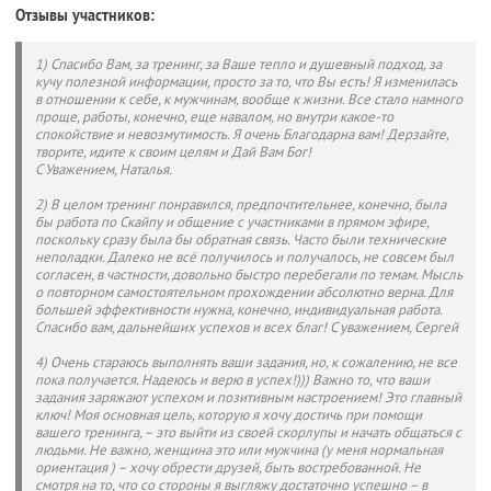
Отзывы участников:
1) Спасибо Вам, за тренинг, за Ваше тепло и душевный подход, за
кучу полезной информации, просто за то, что Вы есть! Я изменилась
в отношении к себе, к мужчинам, вообще к жизни. Все стало намного
проще, работы, конечно, еще навалом, но внутри какое-то
спокойствие и невозмутимость. Я очень Благодарна вам! Дерзайте,
творите, идите к своим целям и Дай Вам Бог!
С Уважением, Наталья.
2) В целом тренинг понравился, предпочтительнее, конечно, была
бы работа по Скайпу и общение с участниками в прямом эфире,
поскольку сразу была бы обратная связь. Часто были технические
неполадки. Далеко не всё получилось и получалось, не совсем был
согласен, в частности, довольно быстро перебегали по темам. Мысль
о повторном самостоятельном прохождении абсолютно верна. Для
большей эффективности нужна, конечно, индивидуальная работа.
Спасибо вам, дальнейших успехов и всех благ! С уважением, Сергей
4) Очень стараюсь выполнять ваши задания, но, к сожалению, не все
пока получается. Надеюсь и верю в успех!))) Важно то, что ваши
задания заряжают успехом и позитивным настроением! Это главный
ключ! Моя основная цель, которую я хочу достичь при помощи
вашего тренинга, – это выйти из своей скорлупы и начать общаться с
людьми. Не важно, женщина это или мужчина (у меня нормальная
ориентация ) – хочу обрести друзей, быть востребованной. Не
смотря на то, что со стороны я выгляжу достаточно успешно – в