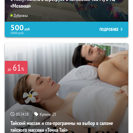
«Мозаика»
Дубровка
500
ПОДРОБНЕЕ
руб.
5000
руб.
61
%
до
03:24:16
Купили:
23
Тайский массаж и спа-программы на выбор в салоне
тайского массажа «Точка Тай»