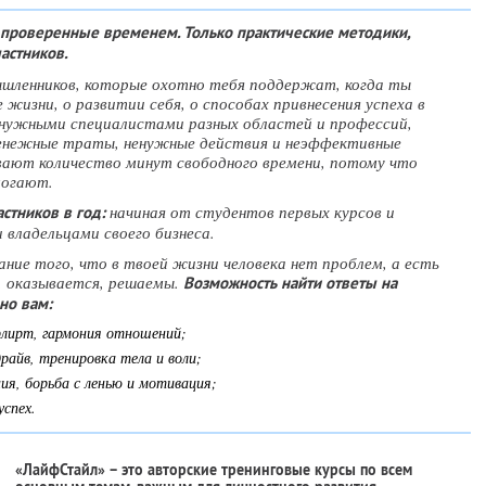
 проверенные временем. Только практические методики,
астников.
ышленников, которые охотно тебя поддержат, когда ты
жизни, о развитии себя, о способах привнесения успеха в
 нужными специалистами разных областей и профессий,
енежные траты, ненужные действия и неэффективные
вают количество минут свободного времени, потому что
могают.
начиная от студентов первых курсов и
стников в год:
 владельцами своего бизнеса.
ние того, что в твоей жизни человека нет проблем, а есть
и, оказывается, решаемы.
Возможность найти ответы на
но вам:
флирт, гармония отношений;
драйв, тренировка тела и воли;
ния, борьба с ленью и мотивация;
успех.
«ЛайфСтайл» – это авторские тренинговые курсы по всем