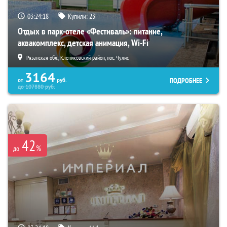
03:24:16
Купили:
23
Отдых в парк-отеле «Фестиваль»: питание,
аквакомплекс, детская анимация, Wi-Fi
Рязанская обл., Клепиковский район, пос. Чулис
3164
ПОДРОБНЕЕ
от
руб.
до
107880
руб.
42
%
до