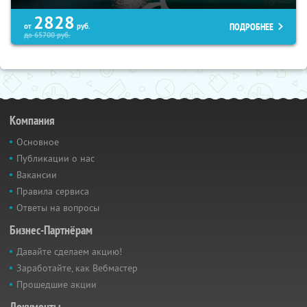
2828
ПОДРОБНЕЕ
от
руб.
до
65700
руб.
Компания
Основное
Публикации о нас
Вакансии
Правила сервиса
Ответы на вопросы
Бизнес-Партнёрам
Давайте сделаем акцию!
Заработайте, как Вебмастер
Прошедшие акции
Документы