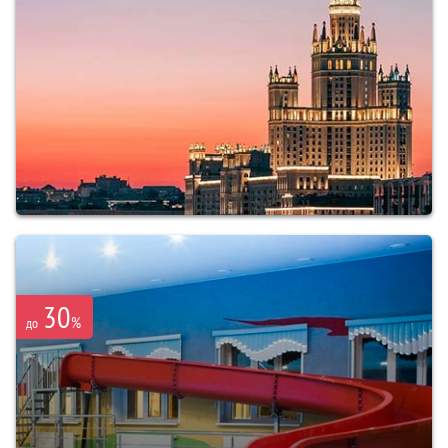
30
%
до