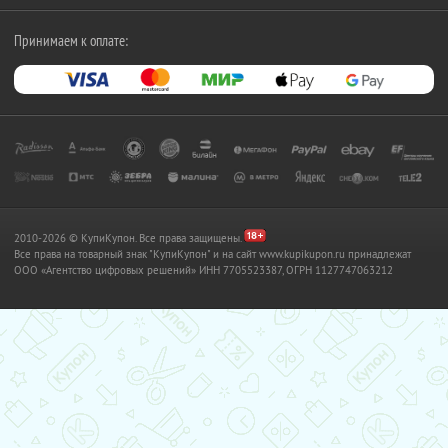
Принимаем к оплате:
2010-2026 © КупиКупон. Все права защищены.
Все права на товарный знак "КупиКупон" и на сайт www.kupikupon.ru принадлежат
OOO «Агентство цифровых решений» ИНН 7705523387, ОГРН 1127747063212