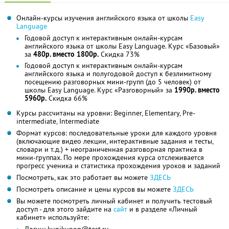
Онлайн-курсы изучения английского языка от школы
Easy
Language
Годовой доступ к интерактивным онлайн-курсам
английского языка от школы Easy Language. Курс «Базовый»
за
480р. вместо 1800р.
Скидка 73%
Годовой доступ к интерактивным онлайн-курсам
английского языка и полугодовой доступ к безлимитному
посещению разговорных мини-групп (до 5 человек) от
школы Easy Language. Курс «Разговорный» за
1990р. вместо
5960р.
Скидка 66%
Курсы рассчитаны на уровни: Beginner, Elementary, Pre-
intermediate, Intermediate
Формат курсов: последовательные уроки для каждого уровня
(включающие видео лекции, интерактивные задания и тесты,
словари и т.д.) + неограниченная разговорная практика в
мини-группах. По мере прохождения курса отслеживается
прогресс ученика и статистика прохождения уроков и заданий
Посмотреть, как это работает вы можете
ЗДЕСЬ
Посмотреть описание и цены курсов вы можете
ЗДЕСЬ
Вы можете посмотреть личный кабинет и получить тестовый
доступ - для этого зайдите на
сайт
и в разделе «Личный
кабинет» используйте:
Логин: kupikupon@test.ru