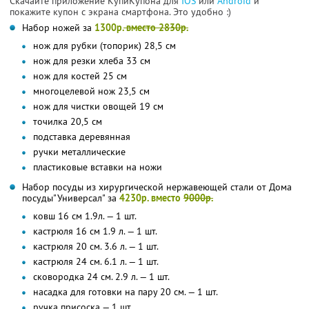
Скачайте приложение КупиКупона для
IOS
или
Android
и
покажите купон с экрана смартфона. Это удобно :)
Набор ножей за
1300р.
вместо 2830р.
нож для рубки (топорик) 28,5 см
нож для резки хлеба 33 см
нож для костей 25 см
многоцелевой нож 23,5 см
нож для чистки овощей 19 см
точилка 20,5 см
подставка деревянная
ручки металлические
пластиковые вставки на ножи
Набор посуды из хирургической нержавеющей стали от Дома
посуды"Универсал" за
4230р. вместо
9000р.
ковш 16 см 1.9л. — 1 шт.
кастрюля 16 см 1.9 л. — 1 шт.
кастрюля 20 см. 3.6 л. — 1 шт.
кастрюля 24 см. 6.1 л. — 1 шт.
сковородка 24 см. 2.9 л. — 1 шт.
насадка для готовки на пару 20 см. — 1 шт.
ручка присоска — 1 шт.