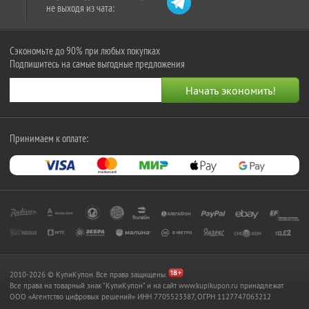
не выходя из чата:
Сэкономьте до 90% при любых покупках
Подпишитесь на самые выгодные предложения
Принимаем к оплате:
2010-2026 © КупиКупон. Все права защищены.
Все права на товарный знак "КупиКупон" и на сайт www.kupikupon.ru принадлежат
OOO «Агентство цифровых решений» ИНН 7705523387, ОГРН 1127747063212