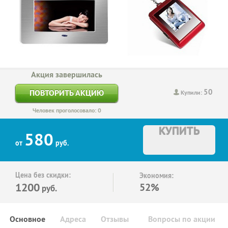
Акция завершилась
50
ПОВТОРИТЬ АКЦИЮ
Купили:
Человек проголосовало: 0
КУПИТЬ
580
от
руб.
Цена без скидки:
Экономия:
1200
52%
руб.
Основное
Адреса
Отзывы
Вопросы по акции