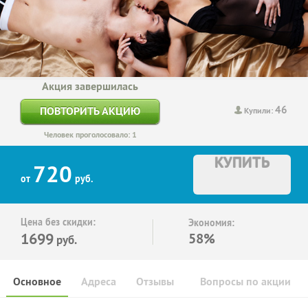
Акция завершилась
46
ПОВТОРИТЬ АКЦИЮ
Купили:
Человек проголосовало: 1
КУПИТЬ
720
от
руб.
Цена без скидки:
Экономия:
1699
58%
руб.
Основное
Адреса
Отзывы
Вопросы по акции