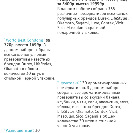
за 8400р. вместо 19999р.
В данном наборе собрано 365
различных презервативов всех самых
популярных брендов Durex, LifeStyles,
Okamoto, Sagami, Luxe, Contex, Vizit,
Sico, Masculan в красивой
подарочной упаковке.
“World Best Condoms”
за
720р. вместо 1699р.
В
данном наборе собраны
все самые популярные
презервативы известных
брендов Durex, LifeStyles,
Okamoto в общем
количестве 30 штук в
стильной черной упаковке.
“Фруктовый”
. 30 ароматизированных
презервативов. В данном наборе
собраны все ароматизированные
презервативы со вкусами банана,
клубники, мяты, колы, апельсина, алоэ,
яблока, известных брендов Durex,
LifeStyles, Okamoto, Contex, Vizit,
Masculan, Sico, Sagami в общем
количестве 30 штук в стильной
черной упаковке.
“Разноцветный”.
30