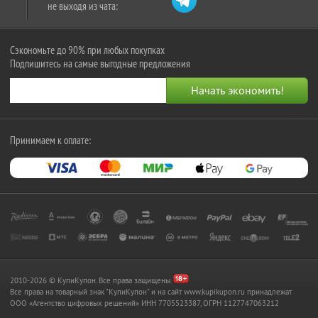
не выходя из чата:
Сэкономьте до 90% при любых покупках
Подпишитесь на самые выгодные предложения
Принимаем к оплате:
2010-2026 © КупиКупон. Все права защищены.
Все права на товарный знак "КупиКупон" и на сайт www.kupikupon.ru принадлежат
OOO «Агентство цифровых решений» ИНН 7705523387, ОГРН 1127747063212