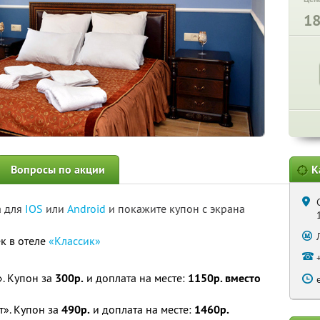
1
Вопросы по акции
К
а для
IOS
или
Android
и покажите купон с экрана
к в отеле
«Классик»
. Купон за
300р.
и доплата на месте:
1150р. вместо
т». Купон за
490р.
и доплата на месте:
1460р.