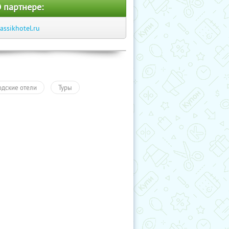
 партнере:
lassikhotel.ru
одские отели
Туры