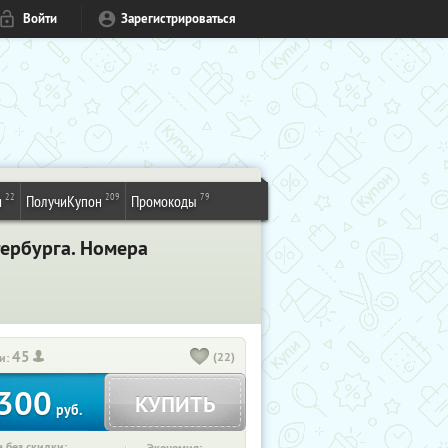
Войти
Зарегистрироваться
22
209
79
и
ПолучиКупон
Промокоды
тербурга. Номера
45
(22)
и:
300
КУПИТЬ
руб.
 без скидки: