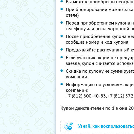
Вы можете приобрести неограни
При бронировании можно заказа
отеле)
Перед приобретением купона не
телефону или по электронной п
После приобретения купона не
сообщив номер и код купона
Предъявляйте распечатанный к
Если участник акции не предупр
заезда, купон считается испол
Скидка по купону не суммируе
компании
Информацию по условиям акции
компании:
+7 (812) 600-40-83, +7 (812) 57
Купон действителен по 1 июня 2
Узнай, как воспользовать