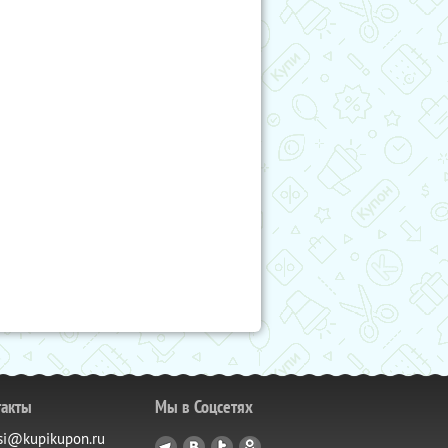
такты
Мы в Соцсетях
si@kupikupon.ru