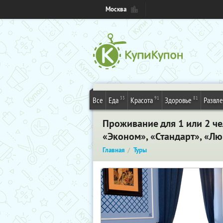
Москва
33
91
81
Все
Еда
Красота
Здоровье
Развл
Проживание для 1 или 2 че
«Эконом», «Стандарт», «Л
Главная
Туры