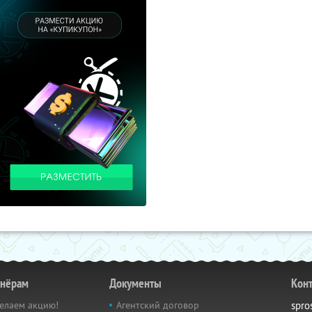
тнёрам
Документы
Кон
елаем акцию!
Агентский договор
spro