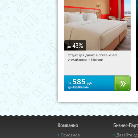
43
%
до
Отдых для двоих в отеле «Вега
11:11:36
Купили:
44
Измайлово» в Москве
Партизанская
585
от
руб.
до
11100
руб.
Компания
Бизнес-Пар
Основное
Давайте сд