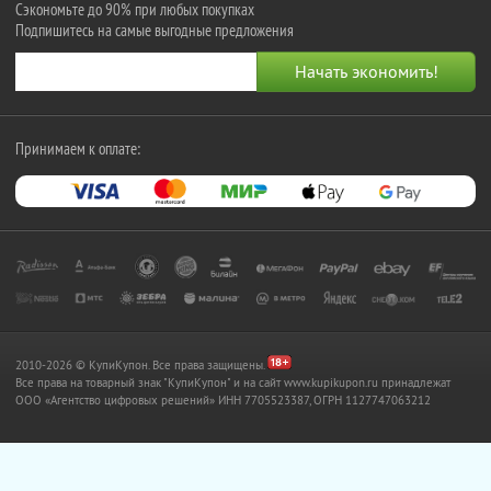
Сэкономьте до 90% при любых покупках
Подпишитесь на самые выгодные предложения
Принимаем к оплате:
2010-2026 © КупиКупон. Все права защищены.
Все права на товарный знак "КупиКупон" и на сайт www.kupikupon.ru принадлежат
OOO «Агентство цифровых решений» ИНН 7705523387, ОГРН 1127747063212