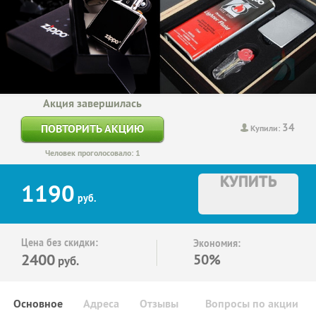
Акция завершилась
34
ПОВТОРИТЬ АКЦИЮ
Купили:
Человек проголосовало: 1
КУПИТЬ
1190
руб.
Цена без скидки:
Экономия:
2400
50%
руб.
Основное
Адреса
Отзывы
Вопросы по акции