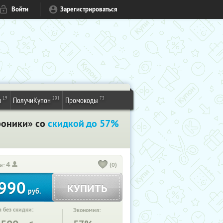
Войти
Зарегистрироваться
19
201
73
и
ПолучиКупон
Промокоды
роники» со
скидкой до 57%
4
(0)
и:
990
КУПИТЬ
руб.
 без скидки:
Экономия: