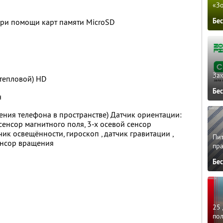
«З
Бе
при помощи карт памяти MicroSD
Зак
(тепловой) HD
Бе
ч
жения телефона в пространстве) Датчик ориентации:
сенсор магнитного поля, 3-х осевой сенсор
чик освещённости, гироскоп , датчик гравитации ,
Пит
енсор вращения
пра
Бе
25 
по