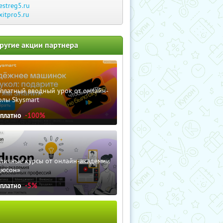
estreg5.ru
ixitpro5.ru
ругие акции партнера
сплатный вводный урок от онлайн-
олы Skysmart
сплатно
-100%
зличные курсы от онлайн-академии
дюсон»
сплатно
-5%