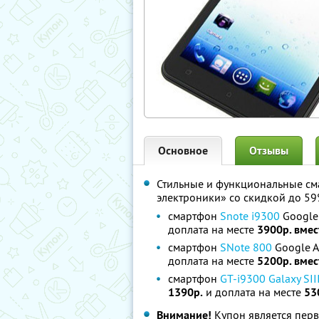
Основное
Отзывы
Стильные и функциональные см
электроники» со скидкой до 5
смартфон
Snote i9300
Google 
доплата на месте
3900р. вмес
смартфон
SNote 800
Google An
доплата на месте
5200р. вмес
смартфон
GT-i9300 Galaxy SII
1390р.
и доплата на месте
53
Внимание!
Купон является перв