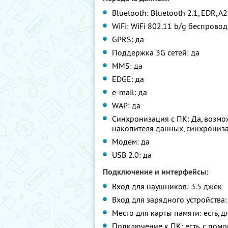
Bluetooth: Bluetooth 2.1, EDR, A
WiFi: WiFi 802.11 b/g беспрово
GPRS: да
Поддержка 3G сетей: да
MMS: да
EDGE: да
e-mail: да
WAP: да
Синхронизация с ПК: Да, возмо
накопителя данных, синхрониз
Модем: да
USB 2.0: да
Подключение и интерфейсы:
Вход для наушников: 3.5 джек
Вход для зарядного устройства:
Место для карты памяти: есть, д
Подключение к ПК: есть, с помо