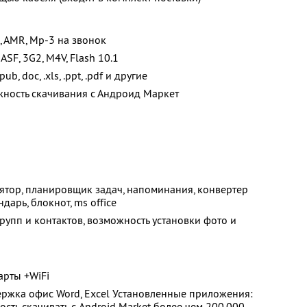
I, AMR, Mp-3 на звонок
ASF, 3G2, M4V, Flash 10.1
b, doc, .xls, .ppt, .pdf и другие
ожность скачивания с Андроид Маркет
лятор, планировщик задач, напоминания, конвертер
дарь, блокнот, ms office
групп и контактов, возможность установки фото и
арты +WiFi
жка офис Word, Excel Установленные приложения:
сть скачивать с Android Market более чем 200.000