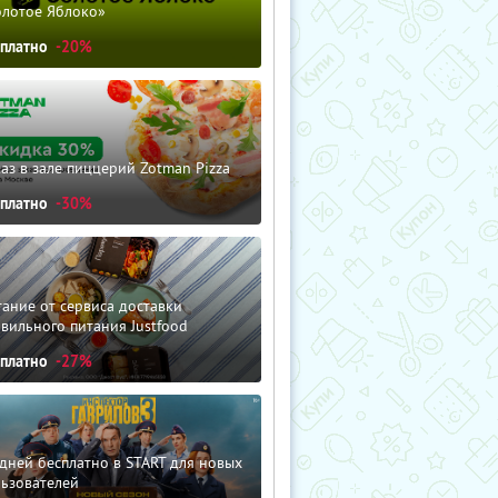
олотое Яблоко»
сплатно
-20%
аз в зале пиццерий Zotman Pizza
сплатно
-30%
ание от сервиса доставки
вильного питания Justfood
сплатно
-27%
дней бесплатно в START для новых
льзователей