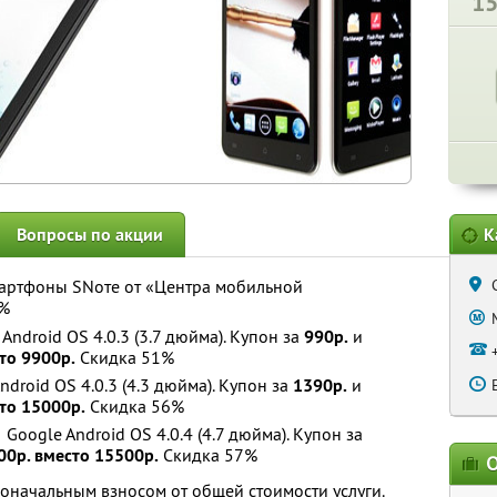
1
Вопросы по акции
К
артфоны SNотe от «Центра мобильной
9%
Android OS 4.0.3 (3.7 дюйма). Купон за
990р.
и
то 9900р.
Скидка 51%
droid OS 4.0.3 (4.3 дюйма). Купон за
1390р.
и
то 15000р.
Скидка 56%
I
Google Android OS 4.0.4 (4.7 дюйма). Купон за
00р. вместо 15500р.
Скидка 57%
О
оначальным взносом от общей стоимости услуги.