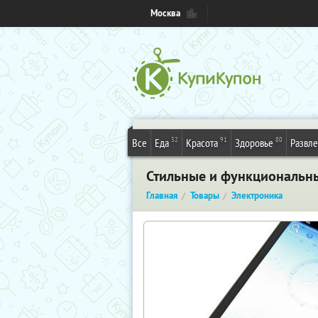
Москва
32
91
80
Все
Еда
Красота
Здоровье
Развл
Стильные и функциональны
Главная
Товары
Электроника