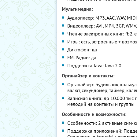
Мультимедиа:
Аудиоплеер: MP3, AAC, WAV, MID
Видеоплеер: AVI, MP4, 3GP, WMV, 
Чтение электронных книг: fb2, epu
Игры: есть, встроенные + возм
Диктофон: да
FM-Радио: да
Поддержка Java: Java 2.0
Органайзер и контакты:
Органайзер: Будильник, кальку
валют, секундомер, таймер, кален
Записная книга: до 10.000 тыс 
мелодий на контакты и группы
Особенности и возможности:
Особенности: 2 активные сим-к
Поддержка приложений: Поддер
Стандартные Android + возможно