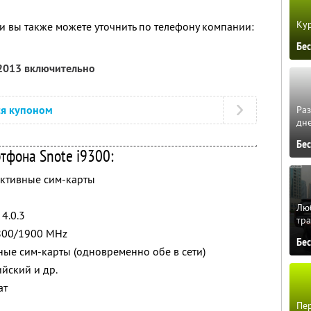
Кур
 вы также можете уточнить по телефону компании:
Бе
 2013 включительно
ся купоном
Ра
дне
Бе
тфона Snote i9300:
 активные сим-карты
Люб
4.0.3
тра
800/1900 MHz
Бе
ные сим-карты (одновременно обе в сети)
йский и др.
ат
Пер