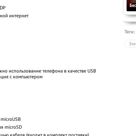
Бе
2DP
дной интернет
Теги:
Эле
жно использование телефона в качестве USB
ация с компьютером
 microUSB
ля microSD
щью кабеля (входит в комплект поставки)