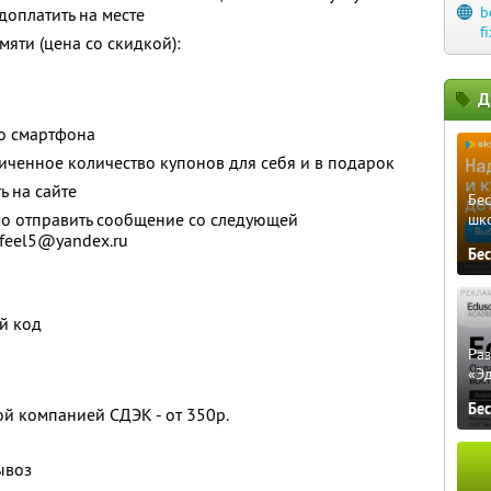
b
оплатить на месте
f
яти (цена со скидкой):
Д
го смартфона
ченное количество купонов для себя и в подарок
 на сайте
Бе
мо отправить сообщение со следующей
шк
afeel5@yandex.ru
Бе
й код
Ра
«Э
Бе
ой компанией СДЭК - от 350р.
ывоз