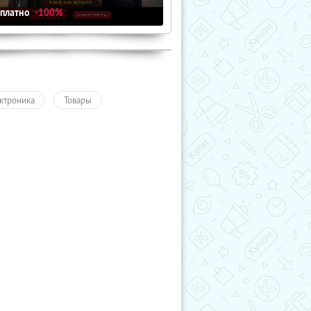
сплатно
-100%
ктроника
Товары