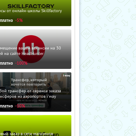
сы от онлайн-школы Skillfactory
сплатно
-5%
змещение вашей вакансии на 30
й на сайте HeadHunter
сплатно
-100%
ой трансфер от сервиса заказа
нсферов из аэропортов i'way
сплатно
-10%
вый заказ в сети магазинов