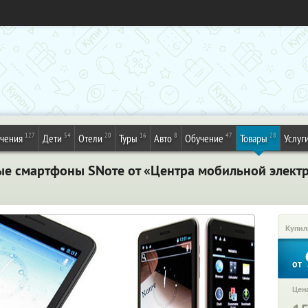
127
54
20
16
8
47
28
ечения
Дети
Отели
Туры
Авто
Обучение
Товары
Услуг
е смартфоны SNотe от «Центра мобильной элект
Купил
от
Цена