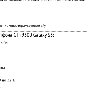
 от компьютера+сетевое з/у
фона GT-i9300 Galaxy S3:
 4.04
ть)
D до 32ГБ
: