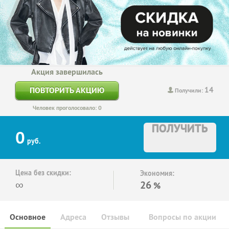
Акция завершилась
14
ПОВТОРИТЬ АКЦИЮ
Получили:
Человек проголосовало: 0
ПОЛУЧИТЬ
0
руб.
Цена без скидки:
Экономия:
∞
26
%
Основное
Адреса
Отзывы
Вопросы по акции