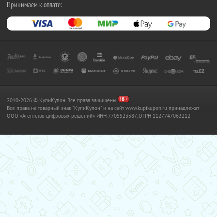
Принимаем к оплате:
2010-2026 © КупиКупон. Все права защищены.
Все права на товарный знак "КупиКупон" и на сайт www.kupikupon.ru принадлежат
OOO «Агентство цифровых решений» ИНН 7705523387, ОГРН 1127747063212