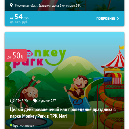
Московская обл., г. Балашиха, шоссе Энтузиастов, 54А
54
ПОДРОБНЕЕ
от
руб.
до
3490
руб.
50
%
до
03:45:18
Купили:
287
Целый день развлечений или проведение праздника в
парке Monkey Park в ТРК Mari
Братиславская