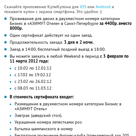
Скачайте приложение КупиКупона для
IOS
или
Android
и
покажите купон с экрана смартфона. Это удобно :)
Проживание для двоих в двухместном номере категории
Бизнес в «АЗИМУТ Отеле» в Санкт-Петербурге
за 4400р. вместо
8000р.
Один сертификат действует на один заезд.
Продолжительность заезда:
3 дня и 2 ночи.
Заезд в 14:00, бесплатный поздний выезд в 18:00.
Вы можете заехать в любой Weekend в период
с 3 февраля по
11 марта 2012 года:
с 10.02 по 12.02.12
с 17.02 по 19.02.12
с 23.02 по 26.02.12
с 08.03 по 11.03.12
В стоимость сертификата входит:
Размещение в двухместном номере категории Бизнес в
«АЗИМУТ Отель»
Завтрак (шведский стол).
Украшение номера лепестками роз
Бутылка шампанского в номер
Бесплатное посещение фитнес-клуба (тренажерный зал 205