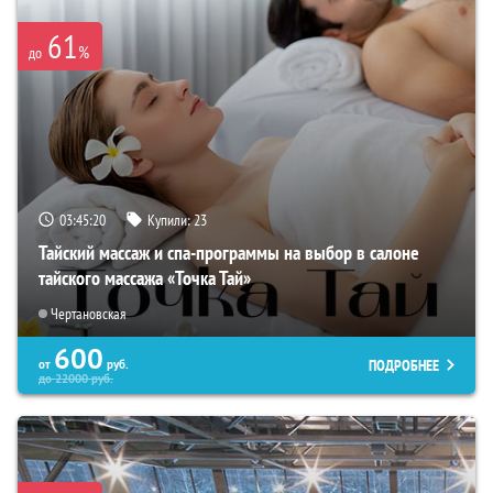
61
%
до
03:45:18
Купили:
23
Тайский массаж и спа-программы на выбор в салоне
тайского массажа «Точка Тай»
Чертановская
600
ПОДРОБНЕЕ
от
руб.
до
22000
руб.