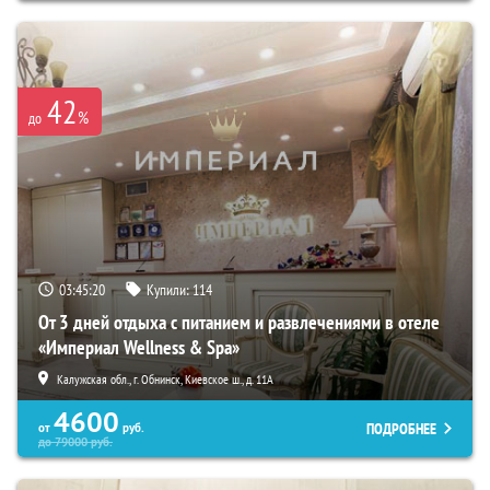
42
%
до
03:45:18
Купили:
114
От 3 дней отдыха с питанием и развлечениями в отеле
«Империал Wellness & Spa»
Калужская обл., г. Обнинск, Киевское ш., д. 11А
4600
ПОДРОБНЕЕ
от
руб.
до
79000
руб.