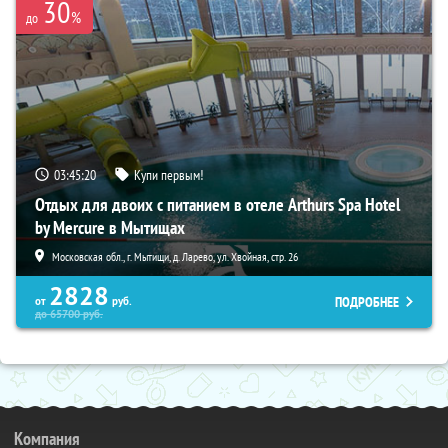
30
%
до
03:45:18
Купи первым!
Отдых для двоих с питанием в отеле Arthurs Spa Hotel
by Mercure в Мытищах
Московская обл., г. Мытищи, д. Ларево, ул. Хвойная, стр. 26
2828
ПОДРОБНЕЕ
от
руб.
до
65700
руб.
Компания