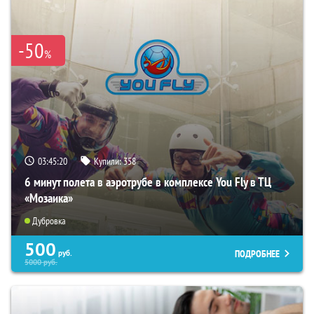
-50
%
03:45:18
Купили:
358
6 минут полета в аэротрубе в комплексе You Fly в ТЦ
«Мозаика»
Дубровка
500
ПОДРОБНЕЕ
руб.
5000
руб.