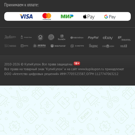
Принимаем к оплате:
2010-2026 © КупиКупон. Все права защищены.
Все права на товарный знак "КупиКупон" и на сайт www.kupikupon.ru принадлежат
OOO «Агентство цифровых решений» ИНН 7705523387, ОГРН 1127747063212