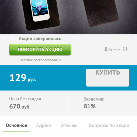
Акция завершилась
21
ПОВТОРИТЬ АКЦИЮ
Купили:
Человек проголосовало: 0
КУПИТЬ
129
руб.
Цена без скидки:
Экономия:
670
81%
руб.
Основное
Адреса
Отзывы
Вопросы по акции