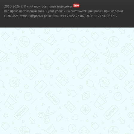
2010-2026 © КупиКупон. Все права защищены.
Все права на товарный знак "КупиКупон" и на сайт www.kupikupon.ru принадлежат
OOO «Агентство цифровых решений» ИНН 7705523387, ОГРН 1127747063212