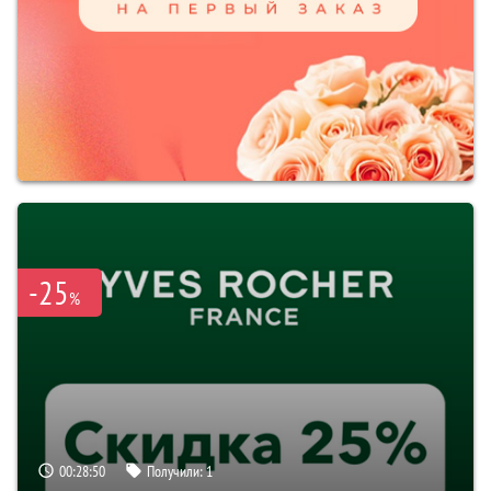
-25
%
00:28:50
Получили:
1