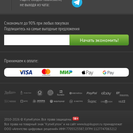
не выходя из чата:
Сэкономьте до 90% при любых покупках
Подпишитесь на самые выгодные предложения
Принимаем к оплате:
2010-2026 © КупиКупон. Все права защищены.
Все права на товарный знак "КупиКупон" и на сайт www.kupikupon.ru принадлежат
OOO «Агентство цифровых решений» ИНН 7705523387, ОГРН 1127747063212