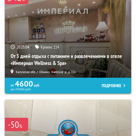
20:25:03
Купили:
114
От 3 дней отдыха с питанием и развлечениями в отеле
«Империал Wellness & Spa»
Калужская обл., г. Обнинск, Киевское ш., д. 11А
4600
ПОДРОБНЕЕ
от
руб.
до
79000
руб.
-50
%