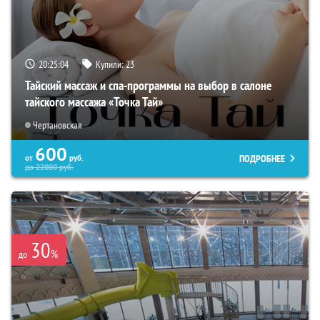
20:25:03
Купили:
23
Тайский массаж и спа-программы на выбор в салоне
тайского массажа «Точка Тай»
Чертановская
600
ПОДРОБНЕЕ
от
руб.
до
22000
руб.
30
%
до