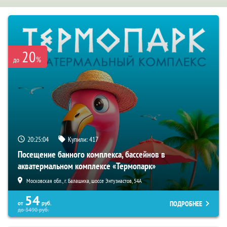
20
%
до
20:25:03
Купили:
417
Посещение банного комплекса, бассейнов в
акватермальном комплексе «Термопарк»
Московская обл., г. Балашиха, шоссе Энтузиастов, 54А
54
ПОДРОБНЕЕ
от
руб.
до
3490
руб.