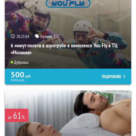
20:25:03
Купили:
357
6 минут полета в аэротрубе в комплексе You Fly в ТЦ
«Мозаика»
Дубровка
500
ПОДРОБНЕЕ
руб.
5000
руб.
61
%
до