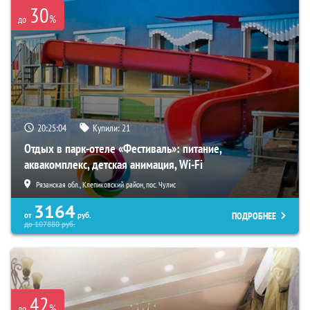
30
%
до
20:25:03
Купили:
21
Отдых в парк-отеле «Фестиваль»: питание,
аквакомплекс, детская анимация, Wi-Fi
Рязанская обл., Клепиковский район, пос. Чулис
3164
ПОДРОБНЕЕ
от
руб.
до
107880
руб.
42
%
до