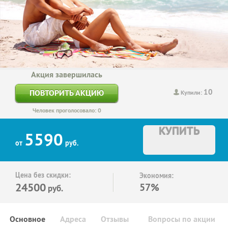
Акция завершилась
10
ПОВТОРИТЬ АКЦИЮ
Купили:
Человек проголосовало: 0
КУПИТЬ
5590
от
руб.
Цена без скидки:
Экономия:
24500
57%
руб.
Основное
Адреса
Отзывы
Вопросы по акции