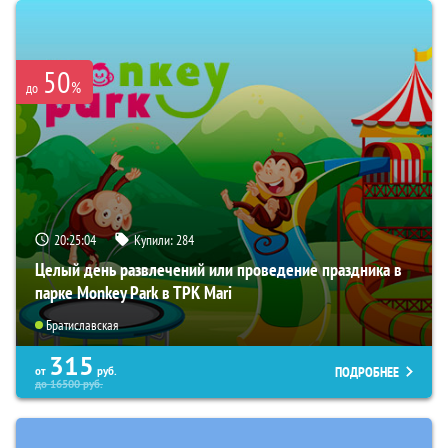
50
%
до
20:25:03
Купили:
284
Целый день развлечений или проведение праздника в
парке Monkey Park в ТРК Mari
Братиславская
315
ПОДРОБНЕЕ
от
руб.
до
16500
руб.