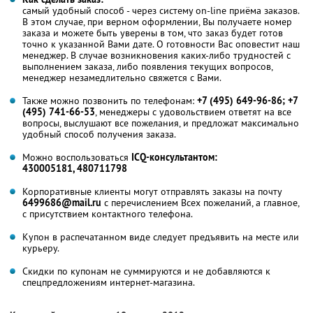
самый удобный способ - через систему on-line приёма заказов.
В этом случае, при верном оформлении, Вы получаете номер
заказа и можете быть уверены в том, что заказ будет готов
точно к указанной Вами дате. О готовности Вас оповестит наш
менеджер. В случае возникновения каких-либо трудностей с
выполнением заказа, либо появления текущих вопросов,
менеджер незамедлительно свяжется с Вами.
Также можно позвонить по телефонам:
+7 (495) 649-96-86; +7
(495) 741-66-53
, менеджеры с удовольствием ответят на все
вопросы, выслушают все пожелания, и предложат максимально
удобный способ получения заказа.
Можно воспользоваться
ICQ-консультантом:
430005181, 480711798
Корпоративные клиенты могут отправлять заказы на почту
6499686@mail.ru
с перечислением Всех пожеланий, а главное,
с присутствием контактного телефона.
Купон в распечатанном виде следует предъявить на месте или
курьеру.
Скидки по купонам не суммируются и не добавляются к
спецпредложениям интернет-магазина.