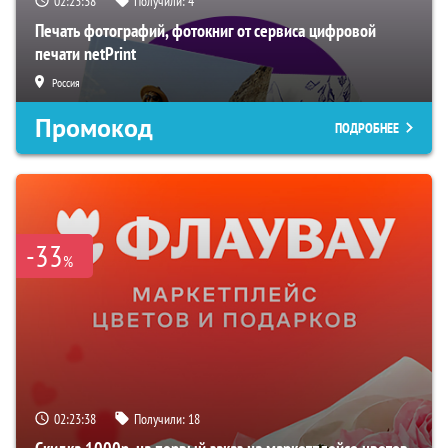
02:23:37
Получили:
4
Печать фотографий, фотокниг от сервиса цифровой
печати netPrint
Россия
Промокод
ПОДРОБНЕЕ
-33
%
02:23:37
Получили:
18