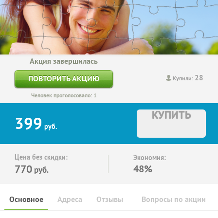
Акция завершилась
28
ПОВТОРИТЬ АКЦИЮ
Купили:
Человек проголосовало: 1
КУПИТЬ
399
руб.
Цена без скидки:
Экономия:
770
48%
руб.
Основное
Адреса
Отзывы
Вопросы по акции