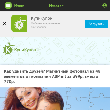
Меню
Москва
КупиКупон
Мобильное приложение
Загрузить
ещё удобнее
Как удивить друзей? Магнитный фотопазл из 48
элементов от компании AllPrint за 399р. вместо
770р.