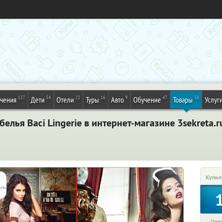
127
54
22
16
9
47
30
ечения
Дети
Отели
Туры
Авто
Обучение
Товары
Услуг
елья Вaci Lingerie в интернет-магазине 3sekreta.
Купил
Цена