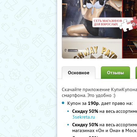
Основное
Отзывы
Скачайте приложение КупиКупон
смартфона. Это удобно :)
Купон за
190р.
дает право на:
Скидку 50%
на весь ассортиме
3sekreta.ru
Скидку 50%
на весь ассортиме
магазинах «Он и Она» в Моск