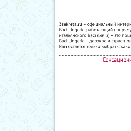
3sekreta.ru
– официальный интерн
Baci Lingerie, работающий напря
итальянского Baci (Бачи) – это по
Baci Lingerie – дерзкое и страстн
Вам остается только выбрать: како
Сенсационн