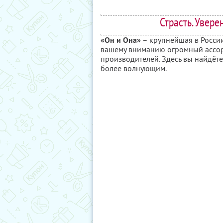
Страсть. Увере
«Он и Она»
– крупнейшая в России
вашему вниманию огромный ассор
производителей. Здесь вы найдёте
более волнующим.