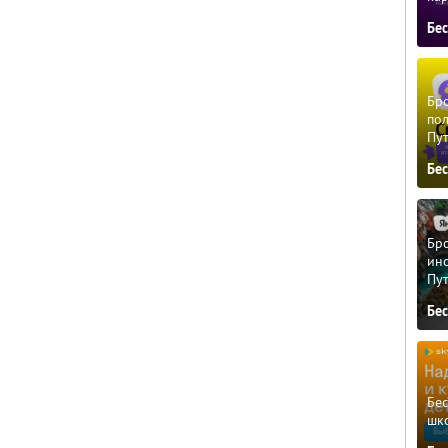
Бе
Бро
пол
Пу
Бе
Бро
ино
Пу
Бе
Бе
шк