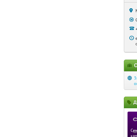
О
3
o
Д
Ски
ка