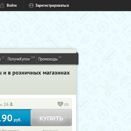
Войти
Зарегистрироваться
22
209
79
и
ПолучиКупон
Промокоды
ru и в розничных магазинах
26
(0)
и:
190
КУПИТЬ
руб.
 без скидки: