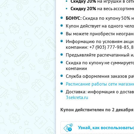
Скидку 20%
на игрушки в сет
Скидку 20%
на весь ассортим
БОНУС:
Скидка по купону 50% 
Купон действует на одного чел
Вы можете приобрести неограни
Информацию по условиям акции
компании:
+7 (903) 777-98-85
,
8
Предъявляйте распечатанный и
Скидка по купону не суммируе
компании
Служба оформления заказов раб
Расписание работы сети магази
Доставка: информация о достав
3sekreta.ru
Купон действителен по 2 декабр
Узнай, как воспользовать