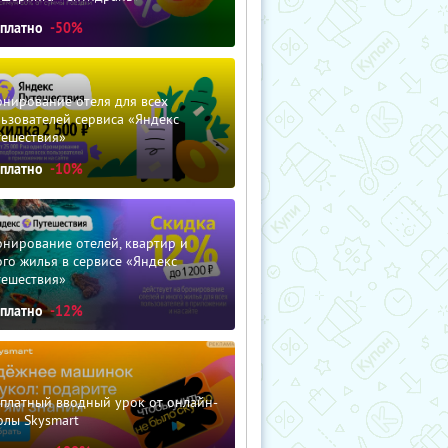
сплатно
-50%
нирование отеля для всех
ьзователей сервиса «Яндекс
тешествия»
сплатно
-10%
нирование отелей, квартир и
го жилья в сервисе «Яндекс
тешествия»
сплатно
-12%
сплатный вводный урок от онлайн-
олы Skysmart