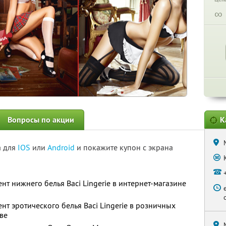
∞
Вопросы по акции
К
а для
IOS
или
Android
и покажите купон с экрана
нт нижнего белья Вaci Lingerie в интернет-магазине
нт эротического белья Вaci Lingerie в розничных
ве