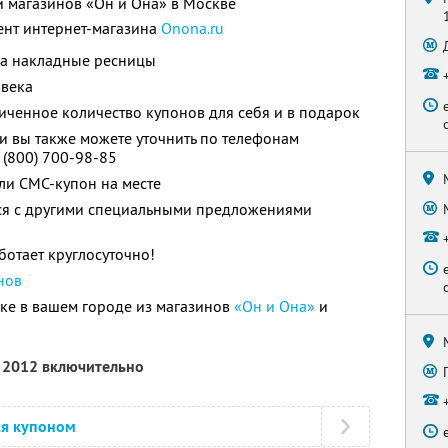
и магазинов «Он и Она» в Москве
ент интернет-магазина
Оnona.ru
на накладные ресницы
овека
ченное количество купонов для себя и в подарок
 вы также можете уточнить по телефонам
 (800) 700-98-85
ли СМС-купон на месте
тся с другими специальными предложениями
отает круглосуточно!
нов
ке в вашем городе из магазинов
«Он и Она»
и
я 2012 включительно
ся купоном