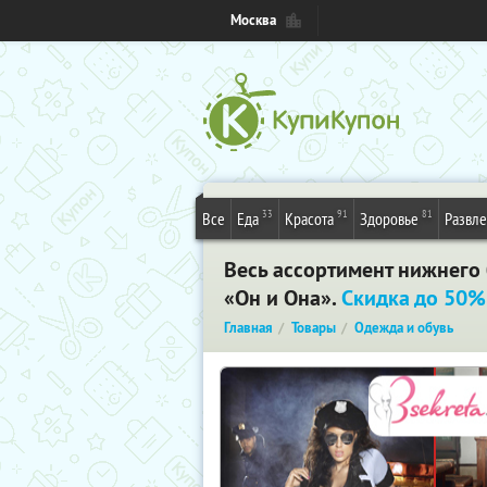
Москва
33
91
81
Все
Еда
Красота
Здоровье
Развл
Весь ассортимент нижнего б
«Он и Она».
Скидка до 50%
Главная
Товары
Одежда и обувь