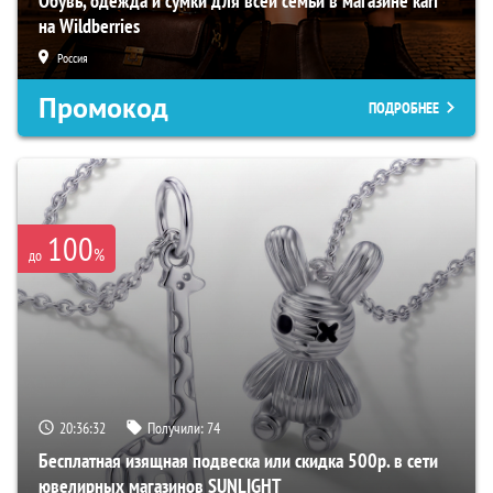
Обувь, одежда и сумки для всей семьи в магазине kari
на Wildberries
Россия
Промокод
ПОДРОБНЕЕ
100
%
до
20:36:31
Получили:
74
Бесплатная изящная подвеска или скидка 500р. в сети
ювелирных магазинов SUNLIGHT