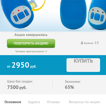
Акция завершилась
15
ПОВТОРИТЬ АКЦИЮ
Купили:
Человек проголосовало: 3
КУПИТЬ
2950
от
руб.
Цена без скидки:
Экономия:
7500
63%
руб.
Основное
Адреса
Отзывы
Вопросы по акции