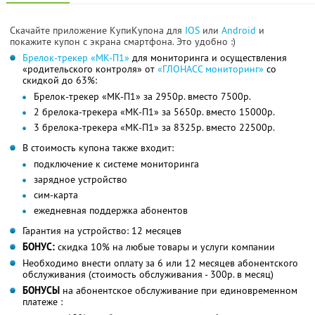
Скачайте приложение КупиКупона для
IOS
или
Android
и
покажите купон с экрана смартфона. Это удобно :)
Брелок-трекер «МК-П1»
для мониторинга и осуществления
«родительского контроля» от
«ГЛОНАСС мониторинг»
со
скидкой до 63%:
Брелок-трекер «МК-П1» за 2950р. вместо 7500р.
2 брелока-трекера «МК-П1» за 5650р. вместо 15000р.
3 брелока-трекера «МК-П1» за 8325р. вместо 22500р.
В стоимость купона также входит:
подключение к системе мониторинга
зарядное устройство
сим-карта
ежедневная поддержка абонентов
Гарантия на устройство: 12 месяцев
БОНУС:
скидка 10% на любые товары и услуги компании
Необходимо внести оплату за 6 или 12 месяцев абонентского
обслуживания (стоимость обслуживания - 300р. в месяц)
БОНУСЫ
на абонентское обслуживание при единовременном
платеже :