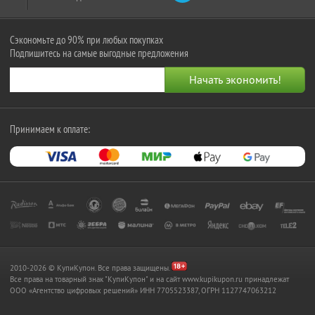
Сэкономьте до 90% при любых покупках
Подпишитесь на самые выгодные предложения
Принимаем к оплате:
2010-2026 © КупиКупон. Все права защищены.
Все права на товарный знак "КупиКупон" и на сайт www.kupikupon.ru принадлежат
OOO «Агентство цифровых решений» ИНН 7705523387, ОГРН 1127747063212