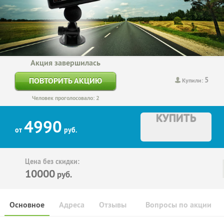
Акция завершилась
5
ПОВТОРИТЬ АКЦИЮ
Купили:
Человек проголосовало: 2
КУПИТЬ
4990
от
руб.
Цена без скидки:
10000
руб.
Основное
Адреса
Отзывы
Вопросы по акции