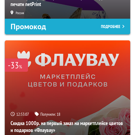
печати netPrint
Россия
Промокод
ПОДРОБНЕЕ
-33
%
12:53:06
Получили:
18
Скидка 1000р. на первый заказ на маркетплейсе цветов
и подарков «Флаувау»