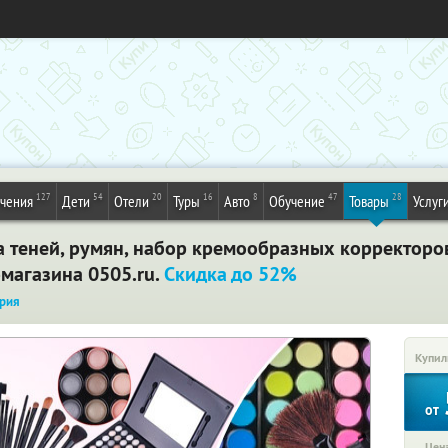
127
54
20
16
8
47
28
ечения
Дети
Отели
Туры
Авто
Обучение
Товары
Услуг
 теней, румян, набор кремообразных корректоров
-магазина 0505.ru.
Скидка до 52%
рия
Купил
от
Цена