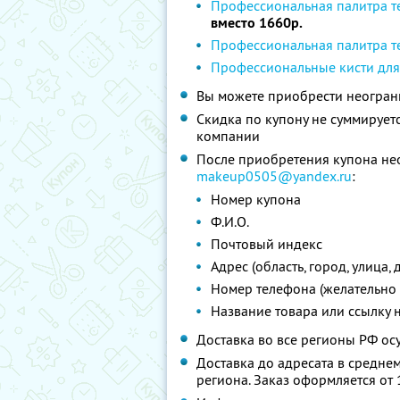
Профессиональная палитра тен
вместо 1660р.
Профессиональная палитра те
Профессиональные кисти для
Вы можете приобрести неограни
Скидка по купону не суммируе
компании
После приобретения купона нео
makeup0505@yandex.ru
:
Номер купона
Ф.И.О.
Почтовый индекс
Адрес (область, город, улица,
Номер телефона (желательно
Название товара или ссылку 
Доставка во все регионы РФ ос
Доставка до адресата в среднем
региона. Заказ оформляется от 