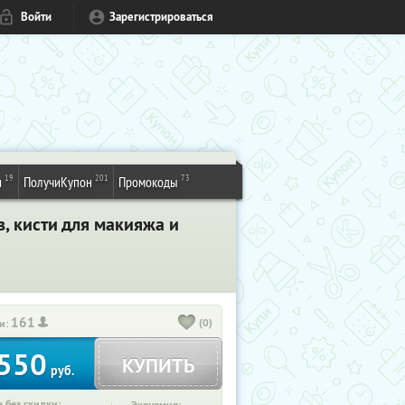
Войти
Зарегистрироваться
19
201
73
и
ПолучиКупон
Промокоды
, кисти для макияжа и
161
(0)
и:
550
КУПИТЬ
руб.
 без скидки: