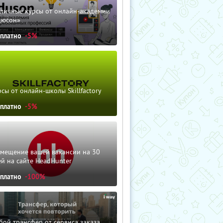
зличные курсы от онлайн-академии
дюсон»
сплатно
-5%
сы от онлайн-школы Skillfactory
сплатно
-5%
змещение вашей вакансии на 30
й на сайте HeadHunter
сплатно
-100%
ой трансфер от сервиса заказа