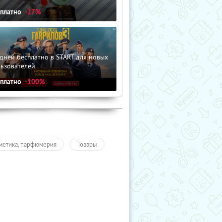
сплатно
-27%
дней бесплатно в START для новых
льзователей
сплатно
-100%
метика, парфюмерия
Товары