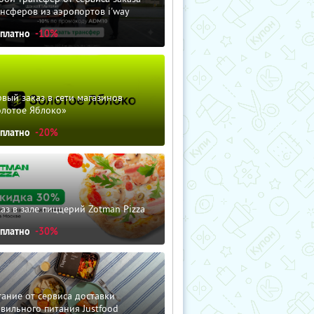
нсферов из аэропортов i'way
сплатно
-10%
вый заказ в сети магазинов
олотое Яблоко»
сплатно
-20%
аз в зале пиццерий Zotman Pizza
сплатно
-30%
ание от сервиса доставки
вильного питания Justfood