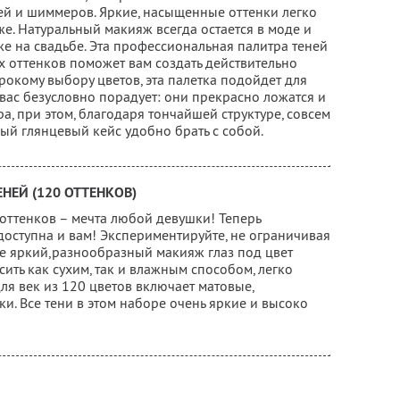
ей и шиммеров. Яркие, насыщенные оттенки легко
же. Натуральный макияж всегда остается в моде и
аже на свадьбе. Эта профессиональная палитра теней
ых оттенков поможет вам создать действительно
окому выбору цветов, эта палетка подойдет для
 вас безусловно порадует: они прекрасно ложатся и
а, при этом, благодаря тончайшей структуре, совсем
ый глянцевый кейс удобно брать с собой.
НЕЙ (120 ОТТЕНКОВ)
оттенков – мечта любой девушки! Теперь
доступна и вам! Экспериментируйте, не ограничивая
те яркий,разнообразный макияж глаз под цвет
ть как сухим, так и влажным способом, легко
ля век из 120 цветов включает матовые,
и. Все тени в этом наборе очень яркие и высоко