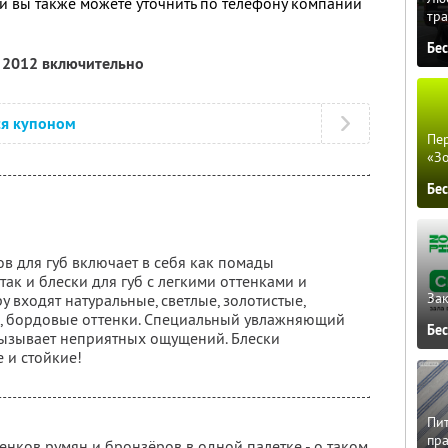
 вы также можете уточнить по телефону компании
тра
Бе
я 2012 включительно
ся купоном
Пер
«З
Бе
в для губ включает в себя как помады
так и блески для губ с легкими оттенками и
Зак
 входят натуральные, светлые, золотистые,
е, бордовые оттенки. Специальный увлажняющий
Бе
 вызывает неприятных ощущений. Блески
 и стойкие!
Пит
пра
нков румян и бронзёров в одной палетке - о таком