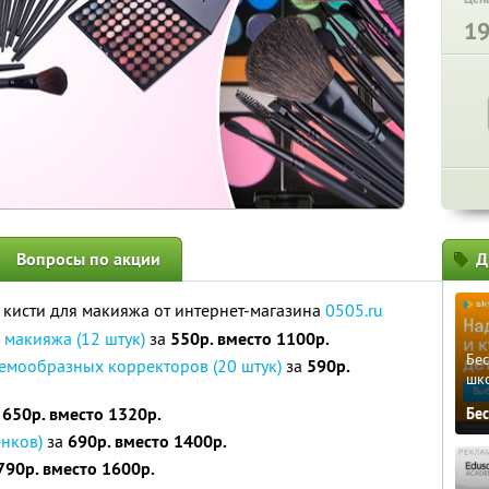
1
Вопросы по акции
Д
кисти для макияжа от интернет-магазина
0505.ru
макияжа (12 штук)
за
550р. вместо 1100р.
Бе
мообразных корректоров (20 штук)
за
590р.
шк
а
650р. вместо 1320р.
Бе
енков)
за
690р. вместо 1400р.
790р. вместо 1600р.