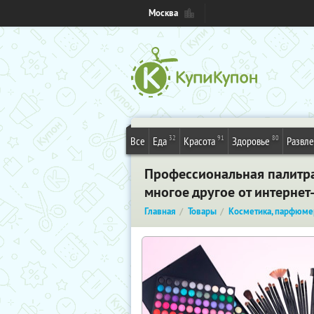
Москва
32
91
80
Все
Еда
Красота
Здоровье
Развл
Профессиональная палитра
многое другое от интернет
Главная
Товары
Косметика, парфюме