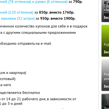
ей (78 оттенков) и румян (6 оттенков)
за
790р.
Ра
«Э
ней (120 оттенков)
за
850р. вместо 1760р.
Бе
 макияжа (32 штуки)
за
950р. вместо 1900р.
ченное количество купонов для себя и в подарок
тся с другими специальными предложениями
бходимо отправить на e-mail
Кур
Бе
 дом и квартира)
Ра
 сотовый)
дне
на него
Бе
уществляется бесплатно
 от 14 до 21 рабочего дня, в зависимости от
1 до 3-х дней
Люб