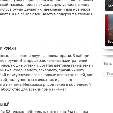
свой макияж, придав скулам структурность, а лицу
Бе
екстура румян делает их идеальными для новичков:
аются, и не осыпаются. Палетка содержит матовые и
25 
по
Бе
 И РУМЯН
енным зеркалом и двумя аппликаторами. В наборе
енков румян. Эта профессиональная палитра теней
Теги:
 и мерцающие оттенки. Богатая цветовая гамма теней
кияжа: ежедневного, вечернего, праздничного.
Кос
ой присутствуют все основные цвета как теней, так
сий, подиумного макияжа, так и для летне-
его макияжа. Несколько рядов теней в коричневой
 абсолютно для всех типов макияжа!
ТЕНЕЙ
бя 88 теплых, нейтральных оттенков. Эта палетка -