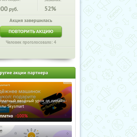
Экономия:
900
52%
руб.
Акция завершилась
ПОВТОРИТЬ АКЦИЮ
Человек проголосовало: 4
ругие акции партнера
сплатный вводный урок от онлайн-
олы Skysmart
сплатно
-100%