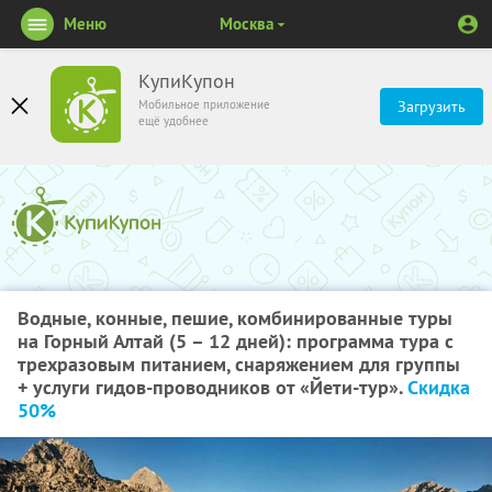
Меню
Москва
КупиКупон
Мобильное приложение
Загрузить
ещё удобнее
Водные, конные, пешие, комбинированные туры
на Горный Алтай (5 – 12 дней): программа тура с
трехразовым питанием, снаряжением для группы
+ услуги гидов-проводников от «Йети-тур».
Скидка
50%