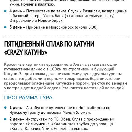
Ужин. Ночлег в палатках.
4 день
– Путешествие по тайге. Спуск к Развилам, возвращение
в базовый лагерь. Ужин. Баня (за дополнительную плату).
Отправление в Новосибирск.
5 день
– Прибытие в Новосибирск (около 6.00).
ПЯТИДНЕВНЫЙ СПЛАВ ПО КАТУНИ
«CRAZY КАТУНЬ»
Красочные картинки первозданного Алтая с захватывающим
путешествием длиною в 100км по строптивой и бушующей
Катуни. За дни сплава даже незнакомые друг с другом туристы
становятся добрыми и верными товарищами. Ведь вместе они
преодолевают опаснейшие Катунские пороги, греются по вечерам
у костра, идут в одной лодке и становятся настоящей командой.
ПРОГРАММА ТУРА
1 день
– Автобусное путешествие от Новосибирска по
Чуйскому тракту до поселка Малый Яломан.
2 день
– Инструктаж по ТБ. Обед. Сплав с прохождением
порогов «Ильгумень», «Кадринская труба» до урочища
«Кызыл-Карачи». Ужин. Ночлег в палатках.