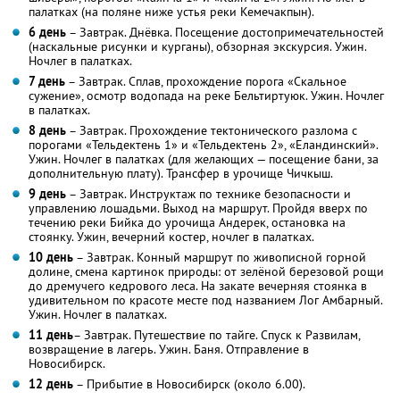
палатках (на поляне ниже устья реки Кемечакпын).
6 день
– Завтрак. Днёвка. Посещение достопримечательностей
(наскальные рисунки и курганы), обзорная экскурсия. Ужин.
Ночлег в палатках.
7 день
– Завтрак. Сплав, прохождение порога «Скальное
сужение», осмотр водопада на реке Бельтиртуюк. Ужин. Ночлег
в палатках.
8 день
– Завтрак. Прохождение тектонического разлома с
порогами «Тельдектень 1» и «Тельдектень 2», «Еландинский».
Ужин. Ночлег в палатках (для желающих — посещение бани, за
дополнительную плату). Трансфер в урочище Чичкыш.
9 день
– Завтрак. Инструктаж по технике безопасности и
управлению лошадьми. Выход на маршрут. Пройдя вверх по
течению реки Бийка до урочища Андерек, остановка на
стоянку. Ужин, вечерний костер, ночлег в палатках.
10 день
– Завтрак. Конный маршрут по живописной горной
долине, смена картинок природы: от зелёной березовой рощи
до дремучего кедрового леса. На закате вечерняя стоянка в
удивительном по красоте месте под названием Лог Амбарный.
Ужин. Ночлег в палатках.
11 день
– Завтрак. Путешествие по тайге. Спуск к Развилам,
возвращение в лагерь. Ужин. Баня. Отправление в
Новосибирск.
12 день
– Прибытие в Новосибирск (около 6.00).