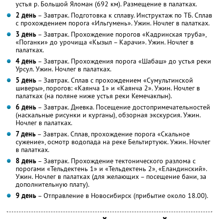
устья р. Большой Яломан (692 км). Размещение в палатках.
2 день
– Завтрак. Подготовка к сплаву. Инструктаж по ТБ. Сплав
с прохождением порога «Ильгумень». Ужин. Ночлег в палатках.
3 день
– Завтрак. Прохождение порогов «Кадринская труба»,
«Поганки» до урочища «Кызыл – Карачи». Ужин. Ночлег в
палатках.
4 день
– Завтрак. Прохождения порога «Шабаш» до устья реки
Урсул. Ужин. Ночлег в палатках.
5 день
– Завтрак. Сплав с прохождением «Сумультинской
шиверы», порогов: «Каянча 1» и «Каянча 2». Ужин. Ночлег в
палатках (на поляне ниже устья реки Кемечакпын).
6 день
– Завтрак. Дневка. Посещение достопримечательностей
(наскальные рисунки и курганы), обзорная экскурсия. Ужин.
Ночлег в палатках.
7 день
– Завтрак. Сплав, прохождение порога «Скальное
сужение», осмотр водопада на реке Бельтиртуюк. Ужин. Ночлег
в палатках.
8 день
– Завтрак. Прохождение тектонического разлома с
порогами «Тельдектень 1» и «Тельдектень 2», «Еландинский».
Ужин. Ночлег в палатках (для желающих – посещение бани, за
дополнительную плату).
9 день
– Отправление в Новосибирск (прибытие около 18.00).