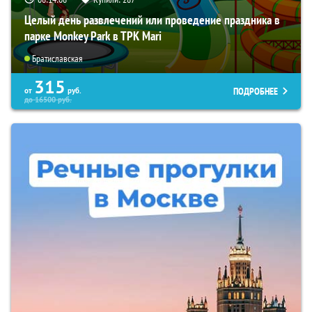
Целый день развлечений или проведение праздника в
парке Monkey Park в ТРК Mari
Братиславская
315
ПОДРОБНЕЕ
от
руб.
до
16500
руб.