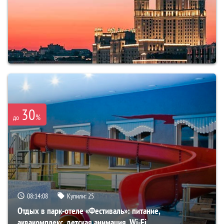
30
%
до
08:14:07
Купили:
25
Отдых в парк-отеле «Фестиваль»: питание,
аквакомплекс, детская анимация, Wi-Fi