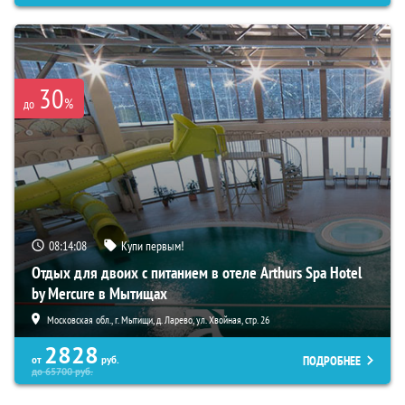
30
%
до
08:14:07
Купи первым!
Отдых для двоих с питанием в отеле Arthurs Spa Hotel
by Mercure в Мытищах
Московская обл., г. Мытищи, д. Ларево, ул. Хвойная, стр. 26
2828
ПОДРОБНЕЕ
от
руб.
до
65700
руб.