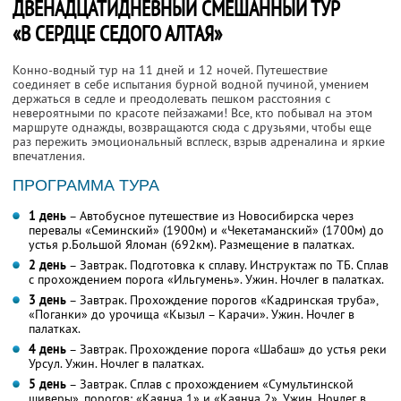
ДВЕНАДЦАТИДНЕВНЫЙ СМЕШАННЫЙ ТУР
«В СЕРДЦЕ СЕДОГО АЛТАЯ»
Конно-водный тур на 11 дней и 12 ночей. Путешествие
соединяет в себе испытания бурной водной пучиной, умением
держаться в седле и преодолевать пешком расстояния с
невероятными по красоте пейзажами! Все, кто побывал на этом
маршруте однажды, возвращаются сюда с друзьями, чтобы еще
раз пережить эмоциональный всплеск, взрыв адреналина и яркие
впечатления.
ПРОГРАММА ТУРА
1 день
– Автобусное путешествие из Новосибирска через
перевалы «Семинский» (1900м) и «Чекетаманский» (1700м) до
устья р.Большой Яломан (692км). Размещение в палатках.
2 день
– Завтрак. Подготовка к сплаву. Инструктаж по ТБ. Сплав
с прохождением порога «Ильгумень». Ужин. Ночлег в палатках.
3 день
– Завтрак. Прохождение порогов «Кадринская труба»,
«Поганки» до урочища «Кызыл – Карачи». Ужин. Ночлег в
палатках.
4 день
– Завтрак. Прохождение порога «Шабаш» до устья реки
Урсул. Ужин. Ночлег в палатках.
5 день
– Завтрак. Сплав с прохождением «Сумультинской
шиверы», порогов: «Каянча 1» и «Каянча 2». Ужин. Ночлег в