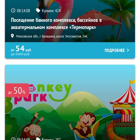
08:14:07
Купили:
424
Посещение банного комплекса, бассейнов в
акватермальном комплексе «Термопарк»
Московская обл., г. Балашиха, шоссе Энтузиастов, 54А
54
ПОДРОБНЕЕ
от
руб.
до
3490
руб.
50
%
до
08:14:07
Купили:
287