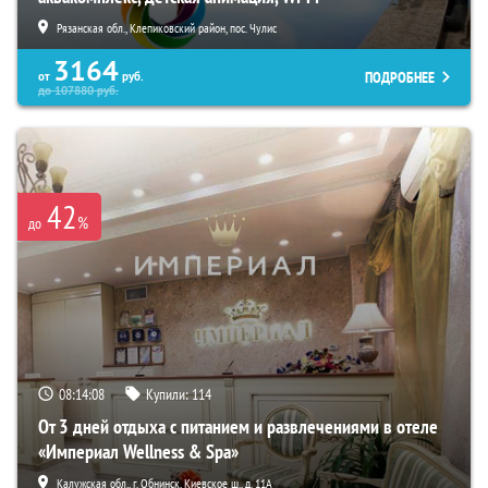
Рязанская обл., Клепиковский район, пос. Чулис
3164
ПОДРОБНЕЕ
от
руб.
до
107880
руб.
42
%
до
08:14:07
Купили:
114
От 3 дней отдыха с питанием и развлечениями в отеле
«Империал Wellness & Spa»
Калужская обл., г. Обнинск, Киевское ш., д. 11А