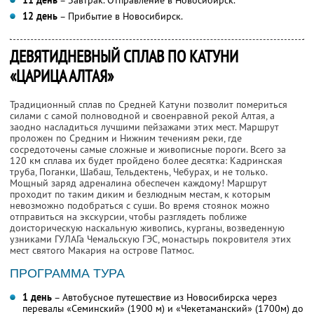
12 день
– Прибытие в Новосибирск.
ДЕВЯТИДНЕВНЫЙ СПЛАВ ПО КАТУНИ
«ЦАРИЦА АЛТАЯ»
Традиционный сплав по Средней Катуни позволит помериться
силами с самой полноводной и своенравной рекой Алтая, а
заодно насладиться лучшими пейзажами этих мест. Маршрут
проложен по Средним и Нижним течениям реки, где
сосредоточены самые сложные и живописные пороги. Всего за
120 км сплава их будет пройдено более десятка: Кадринская
труба, Поганки, Шабаш, Тельдектень, Чебурах, и не только.
Мощный заряд адреналина обеспечен каждому! Маршрут
проходит по таким диким и безлюдным местам, к которым
невозможно подобраться с суши. Во время стоянок можно
отправиться на экскурсии, чтобы разглядеть поближе
доисторическую наскальную живопись, курганы, возведенную
узниками ГУЛАГа Чемальскую ГЭС, монастырь покровителя этих
мест святого Макария на острове Патмос.
ПРОГРАММА ТУРА
1 день
– Автобусное путешествие из Новосибирска через
перевалы «Семинский» (1900 м) и «Чекетаманский» (1700м) до