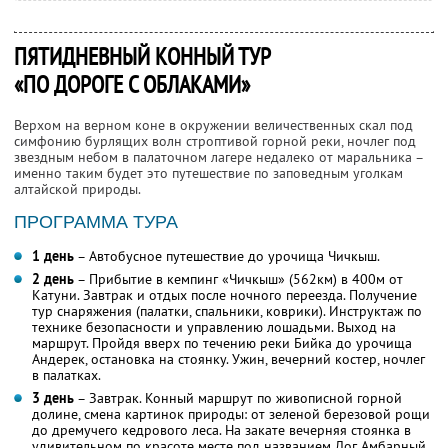
ПЯТИДНЕВНЫЙ КОННЫЙ ТУР
«ПО ДОРОГЕ С ОБЛАКАМИ»
Верхом на верном коне в окружении величественных скал под
симфонию бурлящих волн строптивой горной реки, ночлег под
звездным небом в палаточном лагере недалеко от маральника –
именно таким будет это путешествие по заповедным уголкам
алтайской природы.
ПРОГРАММА ТУРА
1 день
– Автобусное путешествие до урочища Чичкыш.
2 день
– Прибытие в кемпинг «Чичкыш» (562км) в 400м от
Катуни. Завтрак и отдых после ночного переезда. Получение
тур снаряжения (палатки, спальники, коврики). Инструктаж по
технике безопасности и управлению лошадьми. Выход на
маршрут. Пройдя вверх по течению реки Бийка до урочища
Андерек, остановка на стоянку. Ужин, вечерний костер, ночлег
в палатках.
3 день
– Завтрак. Конный маршрут по живописной горной
долине, смена картинок природы: от зеленой березовой рощи
до дремучего кедрового леса. На закате вечерняя стоянка в
удивительном по красоте месте под названием Лог Амбарный.