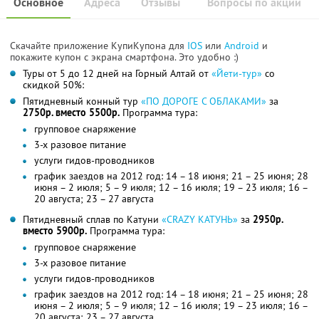
Основное
Адреса
Отзывы
Вопросы по акции
Скачайте приложение КупиКупона для
IOS
или
Android
и
покажите купон с экрана смартфона. Это удобно :)
Туры от 5 до 12 дней на Горный Алтай от
«Йети-тур»
со
скидкой 50%:
Пятидневный конный тур
«ПО ДОРОГЕ С ОБЛАКАМИ»
за
2750р. вместо 5500р.
Программа тура:
групповое снаряжение
3-х разовое питание
услуги гидов-проводников
график заездов на 2012 год: 14 – 18 июня; 21 – 25 июня; 28
июня – 2 июля; 5 – 9 июля; 12 – 16 июля; 19 – 23 июля; 16 –
20 августа; 23 – 27 августа
Пятидневный сплав по Катуни
«CRAZY КАТУНЬ»
за
2950р.
вместо 5900р.
Программа тура:
групповое снаряжение
3-х разовое питание
услуги гидов-проводников
график заездов на 2012 год: 14 – 18 июня; 21 – 25 июня; 28
июня – 2 июля; 5 – 9 июля; 12 – 16 июля; 19 – 23 июля; 16 –
20 августа; 23 – 27 августа