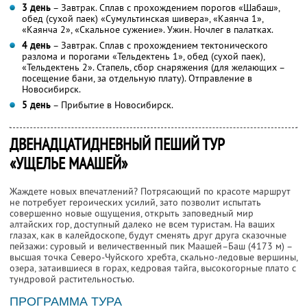
3 день
– Завтрак. Сплав с прохождением порогов «Шабаш»,
обед (сухой паек) «Сумультинская шивера», «Каянча 1»,
«Каянча 2», «Скальное сужение». Ужин. Ночлег в палатках.
4 день
– Завтрак. Сплав с прохождением тектонического
разлома и порогами «Тельдектень 1», обед (сухой паек),
«Тельдектень 2». Стапель, сбор снаряжения (для желающих –
посещение бани, за отдельную плату). Отправление в
Новосибирск.
5 день
– Прибытие в Новосибирск.
ДВЕНАДЦАТИДНЕВНЫЙ ПЕШИЙ ТУР
«УЩЕЛЬЕ МААШЕЙ»
Жаждете новых впечатлений? Потрясающий по красоте маршрут
не потребует героических усилий, зато позволит испытать
совершенно новые ощущения, открыть заповедный мир
алтайских гор, доступный далеко не всем туристам. На ваших
глазах, как в калейдоскопе, будут сменять друг друга сказочные
пейзажи: суровый и величественный пик Маашей–Баш (4173 м) –
высшая точка Северо-Чуйского хребта, скально-ледовые вершины,
озера, затаившиеся в горах, кедровая тайга, высокогорные плато с
тундровой растительностью.
ПРОГРАММА ТУРА