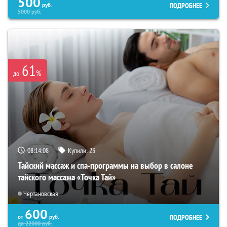
500
ПОДРОБНЕЕ
руб.
5000
руб.
61
%
до
08:14:07
Купили:
23
Тайский массаж и спа-программы на выбор в салоне
тайского массажа «Точка Тай»
Чертановская
600
ПОДРОБНЕЕ
от
руб.
до
22000
руб.