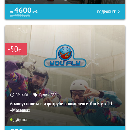
4600
ПОДРОБНЕЕ
от
руб.
до
79000
руб.
-50
%
08:14:07
Купили:
358
6 минут полета в аэротрубе в комплексе You Fly в ТЦ
«Мозаика»
Дубровка