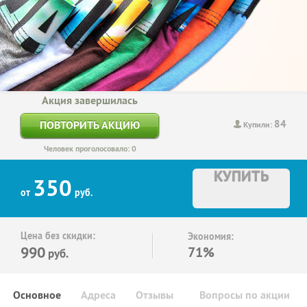
Акция завершилась
84
ПОВТОРИТЬ АКЦИЮ
Купили:
Человек проголосовало: 0
КУПИТЬ
350
от
руб.
Цена без скидки:
Экономия:
990
71%
руб.
Основное
Адреса
Отзывы
Вопросы по акции