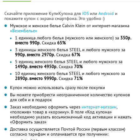
Скачайте приложение КупиКупона для
IOS
или
Android
и
покажите купон с экрана смартфона. Это удобно :)
Мужское и женское белье Calvin Klein от интернет-магазина
«ВеземБелье»
1 единица любого белья (мужского или женского) за
350р.
вместо 990р.
Скидка
65%
3 единицы женского белья STEEL и любого мужского за
990р. вместо 2970р.
Скидка
67%
5 единиц женского белья STEEL и любого мужского за
1490р. вместо 4950р.
Скидка
70%
10 единиц женского белья STEEL и любого мужского за
2890р. вместо 9990р.
Скидка
71%
Купон можно использовать сразу после покупки
Вы можете приобрести неограниченное количество купонов
для себя и в подарок
Заказ необходимо оформить через
интернет-магазин
,
«положив» товар в «корзину». В поле «Код купона»
необходимо указать восьмизначный код активации и нажать
«Оформить заказ»
Доставка осуществляется Почтой России (первым классом)
согласно тарифам и оплачивается при получении: