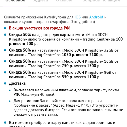
Скачайте приложение КупиКупона для
IOS
или
Android
и
покажите купон с экрана смартфона. Это удобно :)
В акции участвуют все города РФ!
Скидка 50%
на адаптер для карты памяти «Micro SDCH
Kingston» любого объема от компании «Trading Centre» за
100
р. вместо 200 р.
Скидка 50%
на карту памяти «Micro SDCH Kingston» 32GB от
компании "Trading Centre" за
1050 р. вместо 2100 р.
Скидка 50%
на карту памяти «Micro SDCH Kingston» 16GB от
компании "Trading Centre" за
750 р. вместо 1500 р.
Скидка 50%
на карту памяти «Micro SDCH Kingston» 8GB от
компании "Trading Centre" за
550 р. вместо 1100 р.
Доставка.
Высылается наложенным платежом, согласно тарифу почты
РФ. Максимум 40 дней.
Для регионов: Заполняйте все поля для отправки
"сообщение к заказу" (Адрес, Индекс, ИФО) Это упростит и
сделает доставку быстрее. Если все поля не заполнены мы не
сможем отправить заказ.
Вы можете приобрести карту памяти как с адаптером, так и
отдельно.