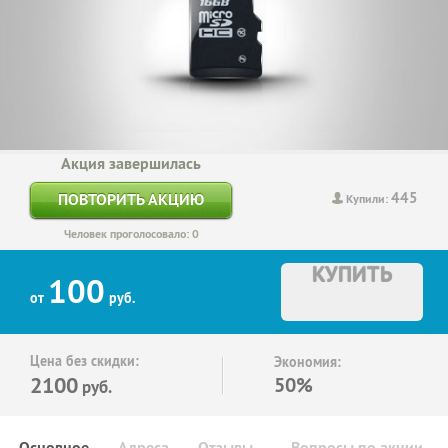
Акция завершилась
445
ПОВТОРИТЬ АКЦИЮ
Купили:
Человек проголосовало: 0
КУПИТЬ
100
от
руб.
Цена без скидки:
Экономия:
2100
50%
руб.
Основное
Адреса
Отзывы
Вопросы по акции