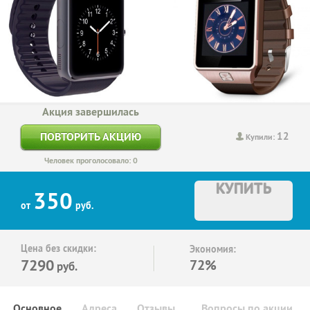
Акция завершилась
12
ПОВТОРИТЬ АКЦИЮ
Купили:
Человек проголосовало: 0
КУПИТЬ
350
от
руб.
Цена без скидки:
Экономия:
7290
72%
руб.
Основное
Адреса
Отзывы
Вопросы по акции