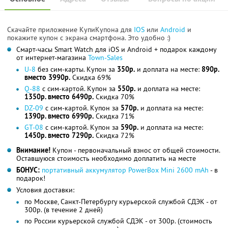
Скачайте приложение КупиКупона для
IOS
или
Android
и
покажите купон с экрана смартфона. Это удобно :)
Смарт-часы Smart Watch для iOS и Android + подарок каждому
от интернет-магазина
Town-Sales
U-8
без сим-карты. Купон за
350р.
и доплата на месте:
890р.
вместо 3990р.
Скидка 69%
Q-88
с сим-картой. Купон за
550р.
и доплата на месте:
1350р. вместо 6490р.
Скидка 70%
DZ-09
с сим-картой. Купон за
570р.
и доплата на месте:
1390р. вместо 6990р.
Скидка 71%
GT-08
с сим-картой. Купон за
590р.
и доплата на месте:
1450р. вместо 7290р.
Скидка 72%
Внимание!
Купон - первоначальный взнос от общей стоимости.
Оставшуюся стоимость необходимо доплатить на месте
БОНУС:
портативный аккумулятор PowerBox Mini 2600 mAh
- в
подарок!
Условия доставки:
по Москве, Санкт-Петербургу курьерской службой СДЭК - от
300р. (в течение 2 дней)
по России курьерской службой СДЭК - от 300р. (стоимость