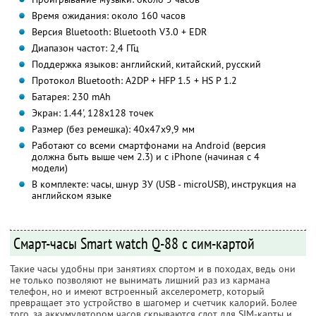
Время ожидания: около 160 часов
Версия Bluetooth: Bluetooth V3.0 + EDR
Диапазон частот: 2,4 ГГц
Поддержка языков: английский, китайский, русский
Протокол Bluetooth: A2DP + HFP 1.5 + HS P 1.2
Батарея: 230 mAh
Экран: 1.44', 128х128 точек
Размер (без ремешка): 40х47х9,9 мм
Работают со всеми смартфонами на Android (версия
должна быть выше чем 2.3) и с iPhone (начиная с 4
модели)
В комплекте: часы, шнур ЗУ (USB - microUSB), инструкция на
английском языке
Смарт-часы Smart watch Q-88 с сим-картой
Такие часы удобны при занятиях спортом и в походах, ведь они
не только позволяют не вынимать лишний раз из кармана
телефон, но и имеют встроенный акселерометр, который
превращает это устройство в шагомер и счетчик калорий. Более
того, за аккумулятором часов скрываются слот для SIM-карты и