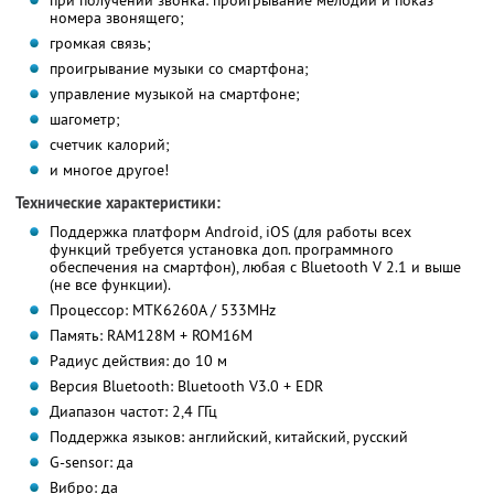
при получении звонка: проигрывание мелодии и показ
номера звонящего;
громкая связь;
проигрывание музыки со смартфона;
управление музыкой на смартфоне;
шагометр;
счетчик калорий;
и многое другое!
Технические характеристики:
Поддержка платформ Android, iOS (для работы всех
функций требуется установка доп. программного
обеспечения на смартфон), любая с Bluetooth V 2.1 и выше
(не все функции).
Процессор: MTK6260A / 533MHz
Память: RAM128M + ROM16M
Радиус действия: до 10 м
Версия Bluetooth: Bluetooth V3.0 + EDR
Диапазон частот: 2,4 ГГц
Поддержка языков: английский, китайский, русский
G-sensor: да
Вибро: да