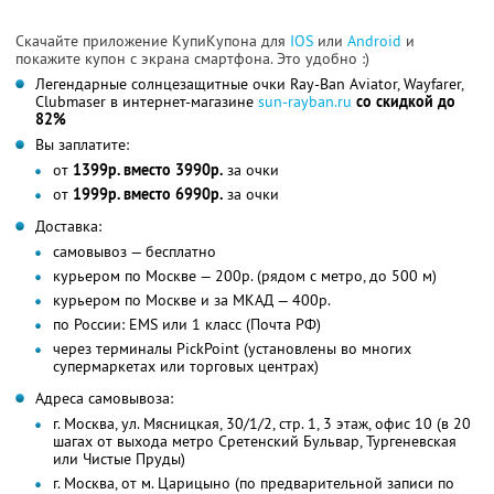
Скачайте приложение КупиКупона для
IOS
или
Android
и
покажите купон с экрана смартфона. Это удобно :)
Легендарные солнцезащитные очки Ray-Ban Aviator, Wayfarer,
Clubmaser в интернет-магазине
sun-rayban.ru
со скидкой до
82%
Вы заплатите:
от
1399р. вместо 3990р.
за очки
от
1999р. вместо 6990р.
за очки
Доставка:
самовывоз — бесплатно
курьером по Москве — 200р. (рядом c метро, до 500 м)
курьером по Москве и за МКАД — 400р.
по России: EMS или 1 класс (Почта РФ)
через терминалы PickPoint (установлены во многих
супермаркетах или торговых центрах)
Адреса самовывоза:
г. Москва, ул. Мясницкая, 30/1/2, стр. 1, 3 этаж, офис 10 (в 20
шагах от выхода метро Сретенский Бульвар, Тургеневская
или Чистые Пруды)
г. Москва, от м. Царицыно (по предварительной записи по