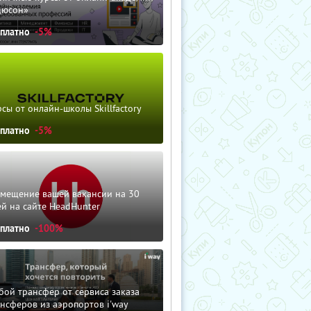
дюсон»
сплатно
-5%
сы от онлайн-школы Skillfactory
сплатно
-5%
змещение вашей вакансии на 30
й на сайте HeadHunter
сплатно
-100%
ой трансфер от сервиса заказа
нсферов из аэропортов i'way