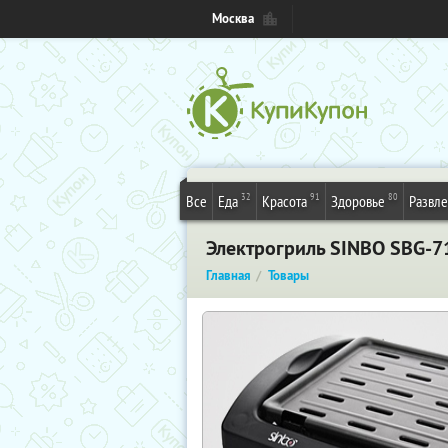
Москва
32
91
80
Все
Еда
Красота
Здоровье
Развл
Электрогриль SINBO SBG-7
Главная
Товары