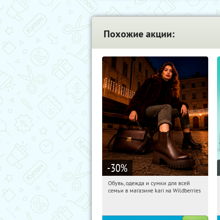
Похожие акции:
-30
%
Обувь, одежда и сумки для всей
01:59:25
Получили:
30
семьи в магазине kari на Wildberries
Россия