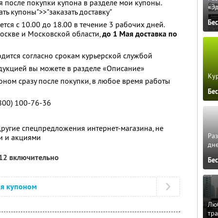
я после покупки купона в разделе мои купоны.
«Э
ть купоны">>"заказать доставку"
Бе
тся с 10.00 до 18.00 в течение 3 рабочих дней.
оскве и Московской области,
до 1 Мая доставка по
дится согласно срокам курьерской службой
дукцией вы можете в разделе «Описание»
Кур
оном сразу после покупки, в любое время работы
Бе
800) 100-76-36
другие спецпредложения интернет-магазина, не
Ра
и и акциями
дне
012 включительно
Бе
ся купоном
Люб
тра