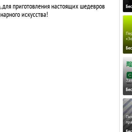
 для приготовления настоящих шедевров
Бе
нарного искусства!
Пер
«З
Бе
Зак
Бе
Пит
пра
Бе