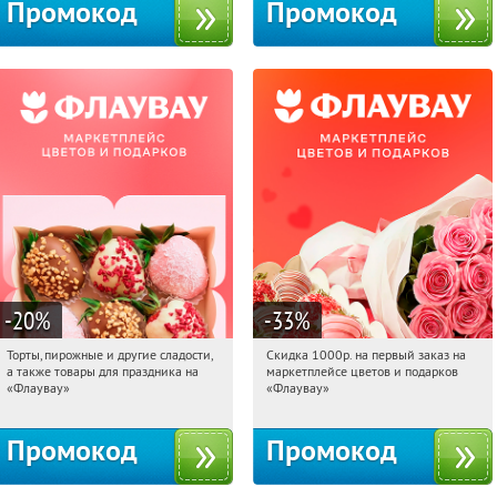
Промокод
Промокод
-20
%
-33
%
Торты, пирожные и другие сладости,
Скидка 1000р. на первый заказ на
01:59:25
Получили:
6
01:59:25
Получили:
18
а также товары для праздника на
маркетплейсе цветов и подарков
Россия
Россия
«Флаувау»
«Флаувау»
Промокод
Промокод