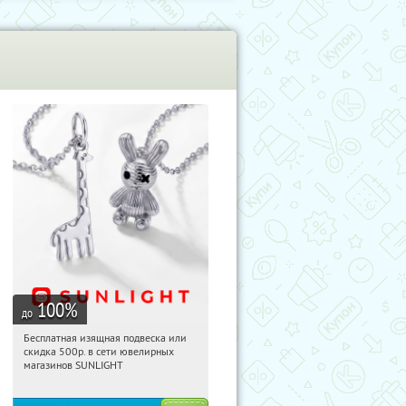
100
%
до
Бесплатная изящная подвеска или
01:59:25
Получили:
73
скидка 500р. в сети ювелирных
Россия
магазинов SUNLIGHT