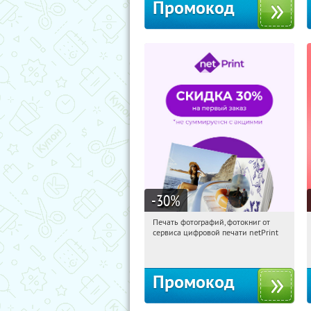
Промокод
-30
%
Печать фотографий, фотокниг от
01:59:25
Получили:
4
сервиса цифровой печати netPrint
Россия
Промокод