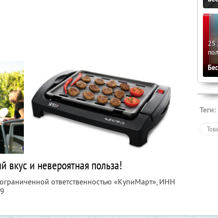
25 
по
Бе
Теги:
Тов
й вкус и невероятная польза!
с ограниченной ответственностью «КупиМарт»,
ИНН
09