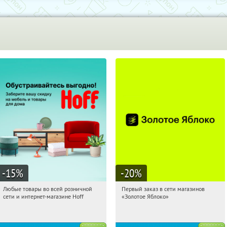
-15
%
-20
%
Любые товары во всей розничной
Первый заказ в сети магазинов
01:59:25
Получили:
83
01:59:25
Получи первым!
сети и интернет-магазине Hoff
«Золотое Яблоко»
Москва, 1-й Волоколамский проезд,
Россия
10с1