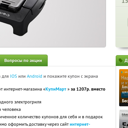
1
Вопросы по акции
Д
а для
IOS
или
Android
и покажите купон с экрана
Бе
т интернет-магазина «
КупиМарт
»
за 1207р. вместо
шк
Бе
 одного электрогриля
о человека
ченное количество купонов для себя и в подарок
имо оформить доставку через сайт
интернет-
Ра