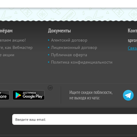
тнёрам
Документы
Кон
елаем акцию!
Агентский договор
spro
е, как Вебмастер
Лицензионный договор
Связ
е акции
Публичная оферта
Политика конфиденциальности
Ищите скидки поблизости,
не выходя из чата: