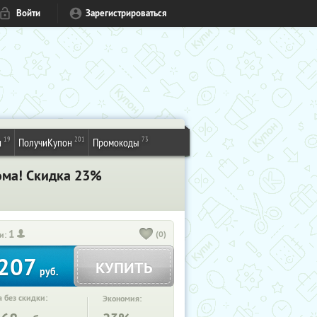
Войти
Зарегистрироваться
19
201
73
и
ПолучиКупон
Промокоды
ома! Скидка 23%
1
(0)
и:
207
КУПИТЬ
руб.
 без скидки:
Экономия: