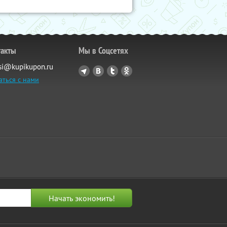
такты
Мы в Соцсетях
si@kupikupon.ru
аться с нами