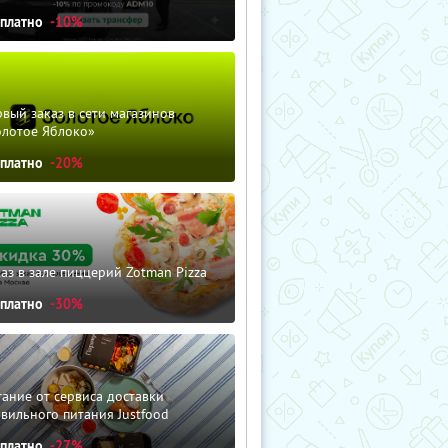
сплатно
-10%
вый заказ в сети магазинов
олотое Яблоко»
сплатно
-20%
аз в зале пиццерий Zotman Pizza
сплатно
-30%
ание от сервиса доставки
вильного питания Justfood
сплатно
-27%