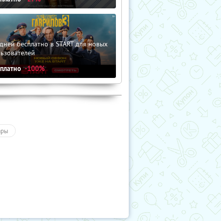
дней бесплатно в START для новых
льзователей
сплатно
-100%
ары