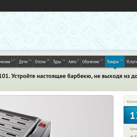
127
54
20
16
8
47
28
ечения
Дети
Отели
Туры
Авто
Обучение
Товары
Услуг
101. Устройте настоящее барбекю, не выходя из д
Купил
1
Цена