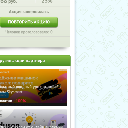
568
23%
руб.
Акция завершилась
ПОВТОРИТЬ АКЦИЮ
Человек проголосовало: 0
ругие акции партнера
сплатный вводный урок от онлайн-
олы Skysmart
сплатно
-100%
зличные курсы от онлайн-академии