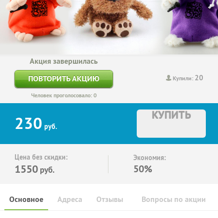
Акция завершилась
20
ПОВТОРИТЬ АКЦИЮ
Купили:
Человек проголосовало: 0
КУПИТЬ
230
руб.
Цена без скидки:
Экономия:
1550
50%
руб.
Основное
Адреса
Отзывы
Вопросы по акции