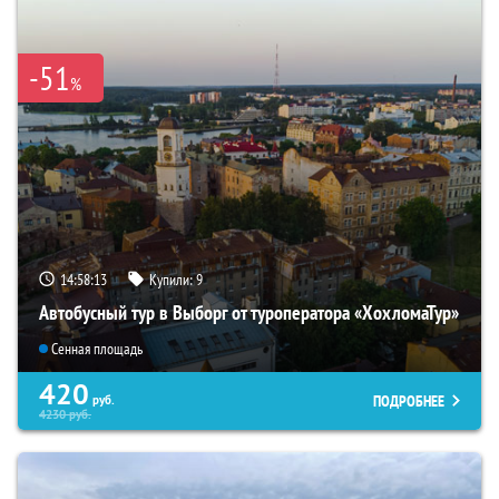
-51
%
14:58:11
Купили:
9
Автобусный тур в Выборг от туроператора «ХохломаТур»
Сенная площадь
420
ПОДРОБНЕЕ
руб.
4230
руб.