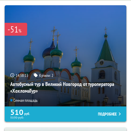
-51
%
14:58:11
Купили:
2
Автобусный тур в Великий Новгород от туроператора
«ХохломаТур»
Сенная площадь
510
ПОДРОБНЕЕ
руб.
5190
руб.