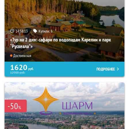
14:58:11
Купили:
6
«Тур на 2 дня: сафари по водопадам Карелии и парк
“Рускеала"»
Достоевская
1620
ПОДРОБНЕЕ
руб.
12900
руб.
-50
%