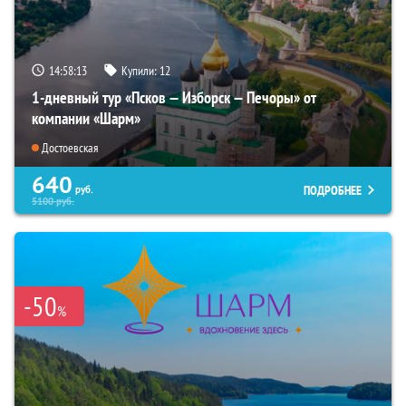
14:58:11
Купили:
12
1-дневный тур «Псков — Изборск — Печоры» от
компании «Шарм»
Достоевская
640
ПОДРОБНЕЕ
руб.
5100
руб.
-50
%