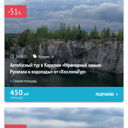
-51
%
14:58:11
Купили:
24
Автобусный тур в Карелию «Мраморный каньон
Рускеала и водопады» от «ХохломаТур»
Сенная площадь
450
ПОДРОБНЕЕ
руб.
4550
руб.