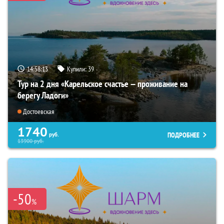
14:58:11
Купили:
39
Тур на 2 дня «Карельское счастье — проживание на
берегу Ладоги»
Достоевская
1740
ПОДРОБНЕЕ
руб.
13900
руб.
-50
%