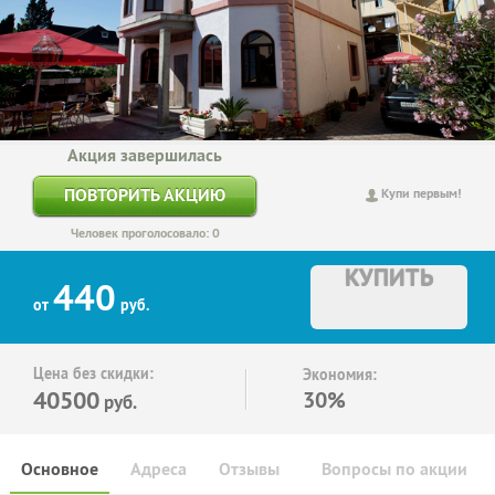
Акция завершилась
ПОВТОРИТЬ АКЦИЮ
Купи первым!
Человек проголосовало: 0
КУПИТЬ
440
от
руб.
Цена без скидки:
Экономия:
40500
30%
руб.
Основное
Адреса
Отзывы
Вопросы по акции