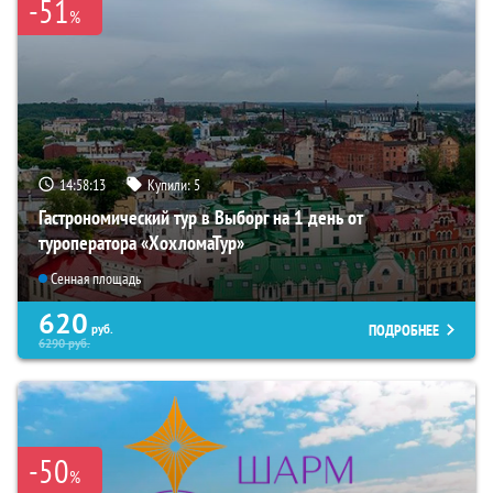
-51
%
14:58:11
Купили:
5
Гастрономический тур в Выборг на 1 день от
туроператора «ХохломаТур»
Сенная площадь
620
ПОДРОБНЕЕ
руб.
6290
руб.
-50
%