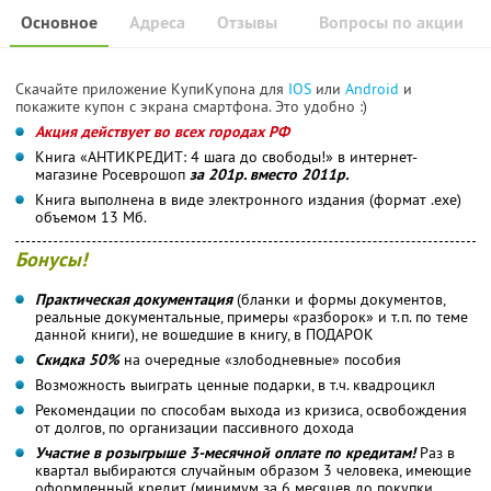
Основное
Адреса
Отзывы
Вопросы по акции
Скачайте приложение КупиКупона для
IOS
или
Android
и
покажите купон с экрана смартфона. Это удобно :)
Акция действует во всех городах РФ
Книга «АНТИКРЕДИТ: 4 шага до свободы!» в интернет-
магазине Росеврошоп
за 201р. вместо 2011р.
Книга выполнена в виде электронного издания (формат .exe)
объемом 13 Мб.
Бонусы!
Практическая документация
(бланки и формы документов,
реальные документальные, примеры «разборок» и т.п. по теме
данной книги), не вошедшие в книгу, в ПОДАРОК
Скидка 50%
на очередные «злободневные» пособия
Возможность выиграть ценные подарки, в т.ч. квадроцикл
Рекомендации по способам выхода из кризиса, освобождения
от долгов, по организации пассивного дохода
Участие в розыгрыше 3-месячной оплате по кредитам!
Раз в
квартал выбираются случайным образом 3 человека, имеющие
оформленный кредит (минимум за 6 месяцев до покупки