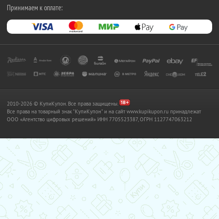
Принимаем к оплате:
2010-2026 © КупиКупон. Все права защищены.
Все права на товарный знак "КупиКупон" и на сайт www.kupikupon.ru принадлежат
OOO «Агентство цифровых решений» ИНН 7705523387, ОГРН 1127747063212