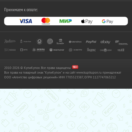
Принимаем к оплате:
2010-2026 © КупиКупон. Все права защищены.
Все права на товарный знак "КупиКупон" и на сайт www.kupikupon.ru принадлежат
OOO «Агентство цифровых решений» ИНН 7705523387, ОГРН 1127747063212