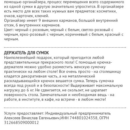
помощью органайзера, процесс перемещения всего содержимого
из одной сумки в другую значительно упростится. В органайзере
есть место для всех таких нужных вам предметов: косметики,
очков, карточек, ключей.
Органайзер имеет 9 внешних карманов, большой внутренний
отсек, 6 внутренних карманов.
Цвет: черный с розовым, черный с белым, светло-розовый с
черным, ярко-розовый с черным, коричневый с белым, красный с
черным.
ДЕРЖАТЕЛЬ ДЛЯ СУМОК
Наиполезнейший подарок, который пригодится любой
представительнице прекрасного пола! С помощью крючка-
держателя можно удобно разместить женскую сумочку
практически на любом столе! Все очень просто - на столешницу
кладется декоративная часть, а на металлический
раскладывающийся крючок вешается сумка. Теперь сумочка
всегда под рукой и в безопасности! Выдерживает максимальную
нагрузку до 6 кг. Не сдвигается, не скользит, не царапает
поверхность стола. Замечательная и необходимая вещь - на
работе, в институте, в кафе, на встрече - в любом месте!
Услуги предоставляет: Индивидуальный предприниматель
Алексеев Вячеслав Евгеньевич,
ИНН 744801024358
, ОГРН
312668509000012