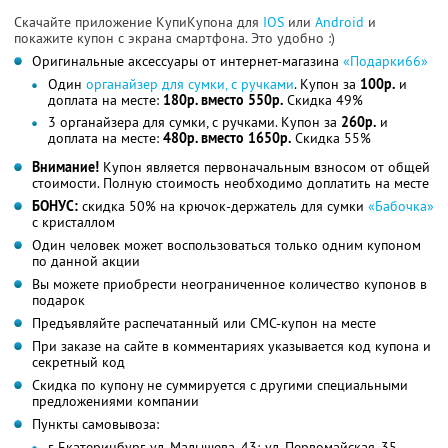
Скачайте приложение КупиКупона для
IOS
или
Android
и
покажите купон с экрана смартфона. Это удобно :)
Оригинальные аксессуары от интернет-магазина
«Подарки66»
Один
органайзер для сумки, с ручками
. Купон за
100р.
и
доплата на месте:
180р. вместо 550р.
Скидка 49%
3 органайзера для сумки, с ручками. Купон за
260р.
и
доплата на месте:
480р. вместо 1650р.
Скидка 55%
Внимание!
Купон является первоначальным взносом от общей
стоимости. Полную стоимость необходимо доплатить на месте
БОНУС:
скидка 50% на крючок-держатель для сумки
«Бабочка»
с кристаллом
Один человек может воспользоваться только одним купоном
по данной акции
Вы можете приобрести неограниченное количество купонов в
подарок
Предъявляйте распечатанный или СМС-купон на месте
При заказе на сайте в комментариях указывается код купона и
секретный код
Скидка по купону не суммируется с другими специальными
предложениями компании
Пункты самовывоза:
г. Екатеринбург, ул. Малышева, 43; ул. Первомайская, 35