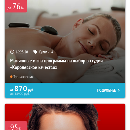
76
%
до
16:23:26
Купили:
4
Массажные и спа-программы на выбор в студии
«Королевское качество»
Третьяковская
870
ПОДРОБНЕЕ
от
руб.
до
18900
руб.
-95
%