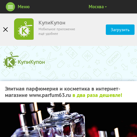
Меню
Москва
КупиКупон
Мобильное приложение
Загрузить
ещё удобнее
Элитная парфюмерия и косметика в интернет-
магазине www.parfum63.ru
в два раза дешевле!