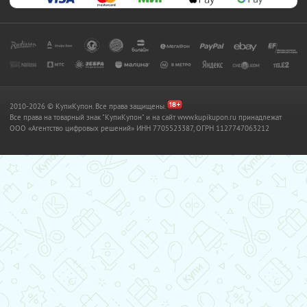
2010-2026 © КупиКупон. Все права защищены.
Все права на товарный знак "КупиКупон" и на сайт www.kupikupon.ru принадлежат
OOO «Агентство цифровых решений» ИНН 7705523387, ОГРН 1127747063212