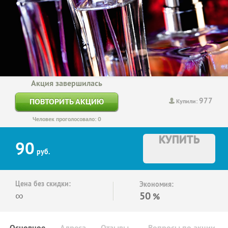
Акция завершилась
977
ПОВТОРИТЬ АКЦИЮ
Купили:
Человек проголосовало: 0
КУПИТЬ
90
руб.
Цена без скидки:
Экономия:
∞
50
%
Основное
Адреса
Отзывы
Вопросы по акции