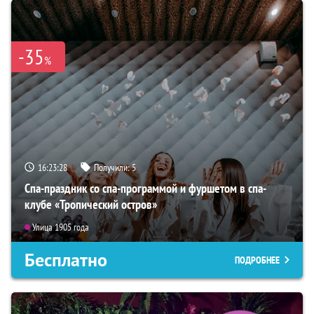
-35
%
16:23:26
Получили:
5
Спа-праздник со спа-программой и фуршетом в спа-
клубе «Тропический остров»
Улица 1905 года
Бесплатно
ПОДРОБНЕЕ