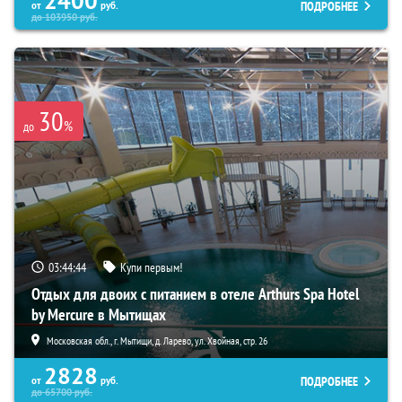
2400
ПОДРОБНЕЕ
от
руб.
до
103950
руб.
30
%
до
03:44:43
Купи первым!
Отдых для двоих с питанием в отеле Arthurs Spa Hotel
by Mercure в Мытищах
Московская обл., г. Мытищи, д. Ларево, ул. Хвойная, стр. 26
2828
ПОДРОБНЕЕ
от
руб.
до
65700
руб.