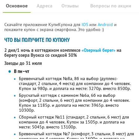
Основное
Адреса
Отзывы
Вопросы по акции
Скачайте приложение КупиКупона для
IOS
или
Android
и
покажите купон с экрана смартфона. Это удобно :)
ЧТО ВЫ ПОЛУЧИТЕ ПО КУПОНУ
2 дня/1 ночь в коттеджном комплексе
«Озерный берег»
на
берегу озера Вуокса со скидкой 50%
Заезды до 31 июля
В пн–чт
Бревенчатый коттедж №8а, 8б на выбор (дуплекс-
стандарт, 2 спальни, 4 места) для компании до 4 человек.
Купон за 980р. и доплата на месте: 3270р. вместо 8500р.
Брусчатый коттедж с камином №6а, 6б на выбор
(комфорт, 2 спальни, 6 мест) для компании до 4 человек.
Купон за 1185р. и доплата на месте: 3965р. вместо
10300р.
Сборный коттедж №11 (стандарт, 2 спальни, 6 мест) для
компании до 4 человек. Купон за 1505р. и доплата на
месте: 5045р. вместо 13100р.
Бревенчатый коттедж №7 (комфорт, 3 спальни, 8 мест) для
компании до 4 человек. Купон за 1600р. и доплата на