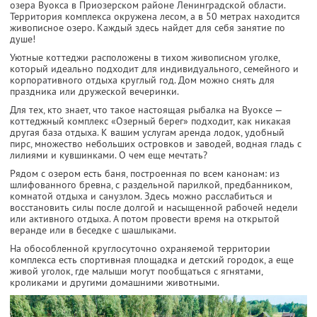
озера Вуокса в Приозерском районе Ленинградской области.
Территория комплекса окружена лесом, а в 50 метрах находится
живописное озеро. Каждый здесь найдет для себя занятие по
душе!
Уютные коттеджи расположены в тихом живописном уголке,
который идеально подходит для индивидуального, семейного и
корпоративного отдыха круглый год. Дом можно снять для
праздника или дружеской вечеринки.
Для тех, кто знает, что такое настоящая рыбалка на Вуоксе —
коттеджный комплекс «Озерный берег» подходит, как никакая
другая база отдыха. К вашим услугам аренда лодок, удобный
пирс, множество небольших островков и заводей, водная гладь с
лилиями и кувшинками. О чем еще мечтать?
Рядом с озером есть баня, построенная по всем канонам: из
шлифованного бревна, с раздельной парилкой, предбанником,
комнатой отдыха и санузлом. Здесь можно расслабиться и
восстановить силы после долгой и насыщенной рабочей недели
или активного отдыха. А потом провести время на открытой
веранде или в беседке с шашлыками.
На обособленной круглосуточно охраняемой территории
комплекса есть спортивная площадка и детский городок, а еще
живой уголок, где малыши могут пообщаться с ягнятами,
кроликами и другими домашними животными.