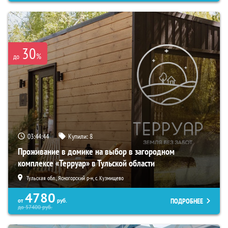
30
%
до
03:44:43
Купили:
8
Проживание в домике на выбор в загородном
комплексе «Терруар» в Тульской области
Тульская обл., Ясногорский р-н, с. Кузмищево
4780
ПОДРОБНЕЕ
от
руб.
до
57400
руб.