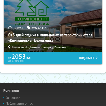
03:44:43
Купили:
117
От 3 дней отдыха в мини-домах на территории отеля
«Компонент» в Подмосковье
Московская обл., Солнечногорский р-н, д. Колтышево, 1
2053
ПОДРОБНЕЕ
от
руб.
до
67400
руб.
Компания
Основное
Публикации о нас