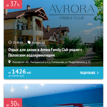
37
%
до
03:44:43
Купили:
10
Отдых для двоих в Avrora Family Club рядом с
Пяловским водохранилищем
Московская обл., Мытищинский р-н, д. Степаньково, ул. Рождественская, д. 25
1426
ПОДРОБНЕЕ
от
руб.
до
60600
руб.
30
%
до