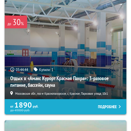
30
%
до
03:44:43
Купили:
1
Отдых в «Амакс Курорт ‎Красная Пахра»: 3-разовое
питание, бассейн, сауна
Московская обл., пос-е Краснопахорское, с. Красное, Парковая улица, 10с1
1890
ПОДРОБНЕЕ
от
руб.
до
49000
руб.