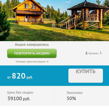
Акция завершилась
3
ПОВТОРИТЬ АКЦИЮ
Купили:
Человек проголосовало: 0
КУПИТЬ
820
от
руб.
Цена без скидки:
Экономия:
39100
50%
руб.