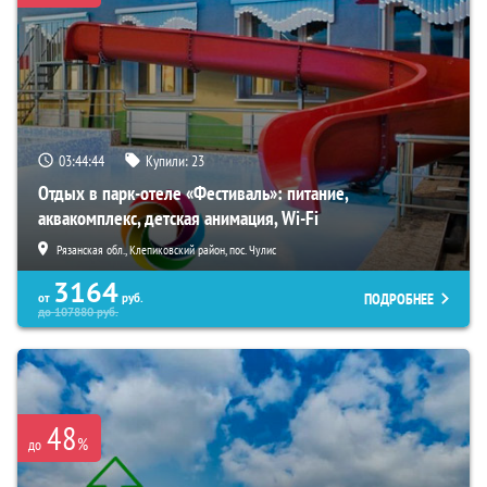
03:44:43
Купили:
23
Отдых в парк-отеле «Фестиваль»: питание,
аквакомплекс, детская анимация, Wi-Fi
Рязанская обл., Клепиковский район, пос. Чулис
3164
ПОДРОБНЕЕ
от
руб.
до
107880
руб.
48
%
до