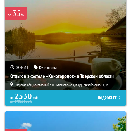
35
%
до
03:44:43
Купи первым!
Отдых в экоотеле «Киногородок» в Тверской области
Тверская обл., Бологовский р-н, Выползовское с/п, дер. Михайловское, д. 15
2530
ПОДРОБНЕЕ
от
руб.
до
173110
руб.