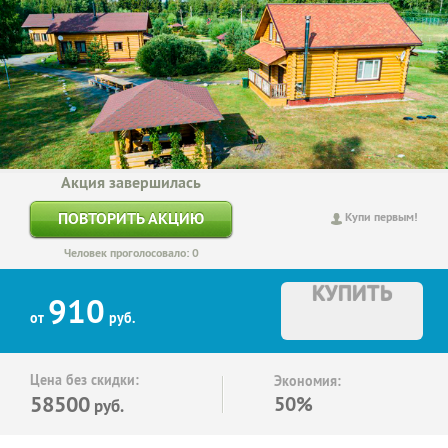
Акция завершилась
ПОВТОРИТЬ АКЦИЮ
Купи первым!
Человек проголосовало: 0
КУПИТЬ
910
от
руб.
Цена без скидки:
Экономия:
58500
50%
руб.