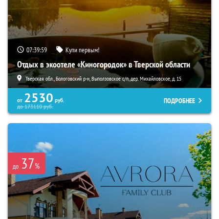
07:39:57
Купи первым!
Отдых в экоотеле «Киногородок» в Тверской области
Тверская обл., Бологовский р-н, Выползовское с/п, дер. Михайловское, д. 15
2530
ПОДРОБНЕЕ
от
руб.
до
173110
руб.
37
%
до