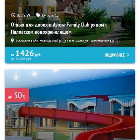
07:39:57
Купили:
12
Отдых для двоих в Avrora Family Club рядом с
Пяловским водохранилищем
Московская обл., Мытищинский р-н, д. Степаньково, ул. Рождественская, д. 25
1426
ПОДРОБНЕЕ
от
руб.
до
60600
руб.
30
%
до