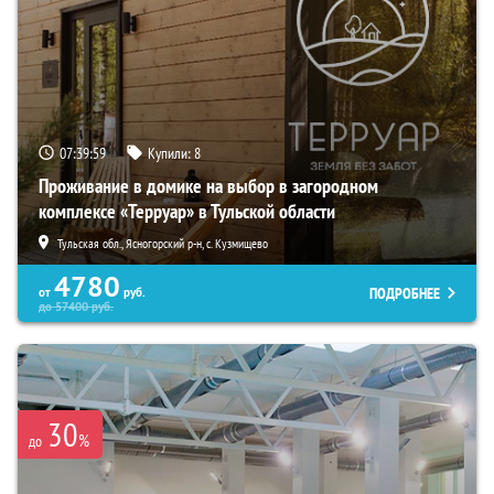
07:39:57
Купили:
8
Проживание в домике на выбор в загородном
комплексе «Терруар» в Тульской области
Тульская обл., Ясногорский р-н, с. Кузмищево
4780
ПОДРОБНЕЕ
от
руб.
до
57400
руб.
30
%
до