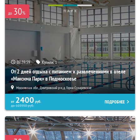
30
%
до
07:39:57
Купили:
1
От 2 дней отдыха с питанием и развлечениями в отеле
«Максима Парк» в Подмосковье
Московская обл., Дмитровский р-н, д. Горки Сухаревские
2400
ПОДРОБНЕЕ
от
руб.
до
103950
руб.