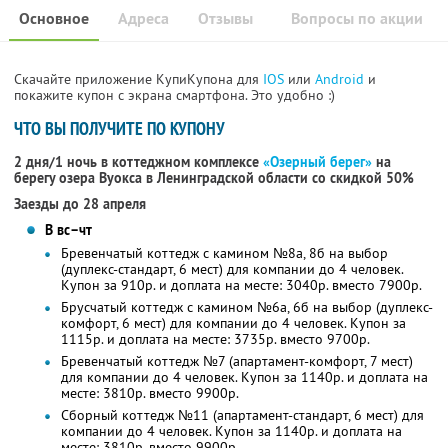
Основное
Адреса
Отзывы
Вопросы по акции
Скачайте приложение КупиКупона для
IOS
или
Android
и
покажите купон с экрана смартфона. Это удобно :)
ЧТО ВЫ ПОЛУЧИТЕ ПО КУПОНУ
2 дня/1 ночь в коттеджном комплексе
«Озерный берег»
на
берегу озера Вуокса в Ленинградской области
со скидкой 50%
Заезды до 28 апреля
В вс–чт
Бревенчатый коттедж с камином №8а, 8б на выбор
(дуплекс-стандарт, 6 мест) для компании до 4 человек.
Купон за 910р. и доплата на месте: 3040р. вместо 7900р.
Брусчатый коттедж с камином №6а, 6б на выбор (дуплекс-
комфорт, 6 мест) для компании до 4 человек. Купон за
1115р. и доплата на месте: 3735р. вместо 9700р.
Бревенчатый коттедж №7 (апартамент-комфорт, 7 мест)
для компании до 4 человек. Купон за 1140р. и доплата на
месте: 3810р. вместо 9900р.
Сборный коттедж №11 (апартамент-стандарт, 6 мест) для
компании до 4 человек. Купон за 1140р. и доплата на
месте: 3810р. вместо 9900р.