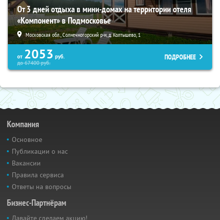
От 3 дней отдыха в мини-домах на территории отеля
«Компонент» в Подмосковье
Московская обл., Солнечногорский р-н, д. Колтышево, 1
2053
ПОДРОБНЕЕ
от
руб.
до
67400
руб.
Компания
Основное
Публикации о нас
Вакансии
Правила сервиса
Ответы на вопросы
Бизнес-Партнёрам
Давайте сделаем акцию!