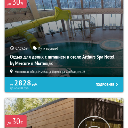
30
%
до
07:39:57
Купи первым!
Отдых для двоих с питанием в отеле Arthurs Spa Hotel
by Mercure в Мытищах
Московская обл., г. Мытищи, д. Ларево, ул. Хвойная, стр. 26
2828
ПОДРОБНЕЕ
от
руб.
до
65700
руб.
30
%
до