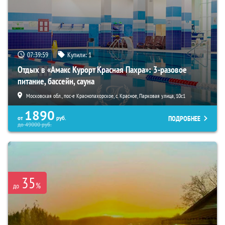
07:39:57
Купили:
1
Отдых в «Амакс Курорт ‎Красная Пахра»: 3-разовое
питание, бассейн, сауна
Московская обл., пос-е Краснопахорское, с. Красное, Парковая улица, 10с1
1890
ПОДРОБНЕЕ
от
руб.
до
49000
руб.
35
%
до