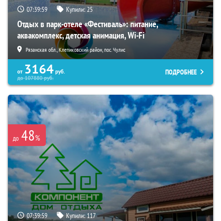
07:39:57
Купили:
25
Отдых в парк-отеле «Фестиваль»: питание,
аквакомплекс, детская анимация, Wi-Fi
Рязанская обл., Клепиковский район, пос. Чулис
3164
ПОДРОБНЕЕ
от
руб.
до
107880
руб.
48
%
до
07:39:57
Купили:
117