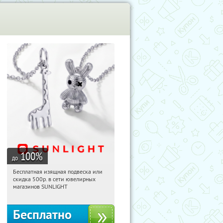
100
%
до
Бесплатная изящная подвеска или
14:51:22
Получили:
73
скидка 500р. в сети ювелирных
Россия
магазинов SUNLIGHT
Бесплатно