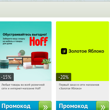
-15
%
-20
%
Любые товары во всей розничной
Первый заказ в сети магазинов
14:51:22
Получили:
83
14:51:22
Получи первым!
сети и интернет-магазине Hoff
«Золотое Яблоко»
Москва, 1-й Волоколамский проезд,
Россия
10с1
Промокод
Промокод