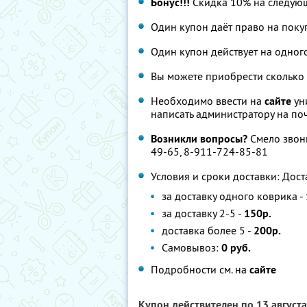
Бонус!!!
Скидка 10% на следую
Один купон даёт право на поку
Один купон действует на одног
Вы можете приобрести сколько 
Необходимо ввести на
сайте
ун
написать администратору на по
Возникли вопросы?
Смело звони
49-65, 8-911-724-85-81
Условия и сроки доставки: Дост
за доставку одного коврика -
за доставку 2-5 -
150р.
доставка более 5 -
200р.
Самовывоз:
0 руб.
Подробности см. на
сайте
Купон действителен по 13 август