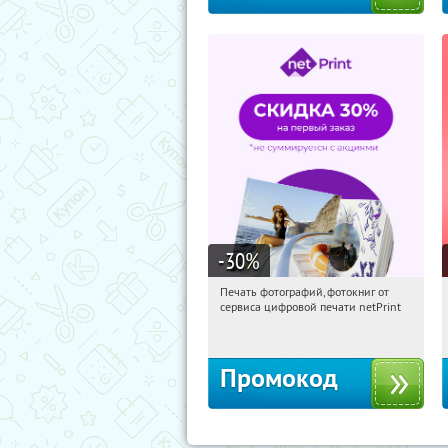
-30
%
Печать фотографий, фотокниг от
14:51:22
Получили:
4
сервиса цифровой печати netPrint
Россия
Промокод