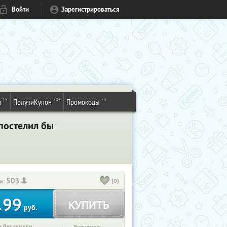
Войти
Зарегистрироваться
19
203
74
и
ПолучиКупон
Промокоды
 постелил бы
503
(0)
и:
199
КУПИТЬ
руб.
 без скидки: