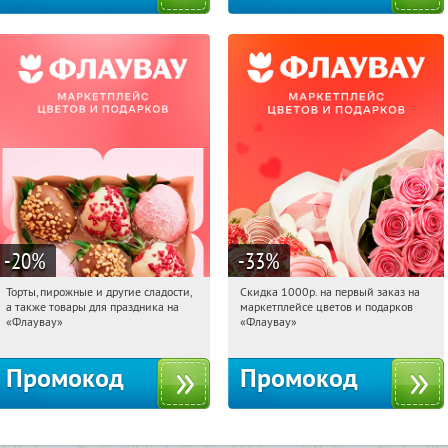
-20
%
-33
%
Торты, пирожные и другие сладости,
Скидка 1000р. на первый заказ на
14:51:22
Получили:
6
14:51:22
Получили:
18
а также товары для праздника на
маркетплейсе цветов и подарков
Россия
Россия
«Флаувау»
«Флаувау»
Промокод
Промокод