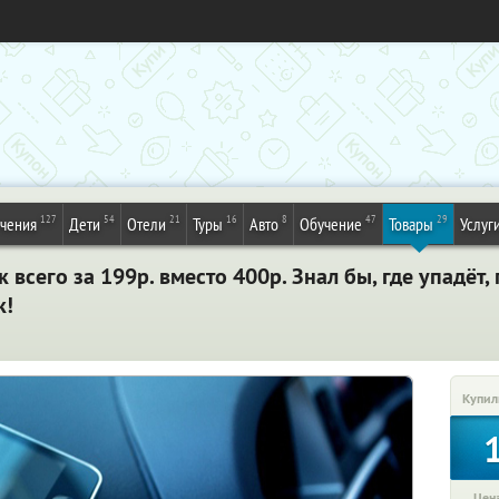
127
54
21
16
8
47
29
ечения
Дети
Отели
Туры
Авто
Обучение
Товары
Услуг
всего за 199р. вместо 400р. Знал бы, где упадёт,
к!
Купил
Цена