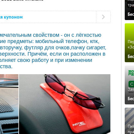
тра
Бе
ся купоном
мечательным свойством - он с лёгкостью
ие предметы: мобильный телефон, кпк,
Пер
«З
вторучку, футляр для очков,пачку сигарет,
оверхности. Причём, если он расположен в
Бе
олняет свою работу и при изменении
ства.
Зак
Бе
Пит
пра