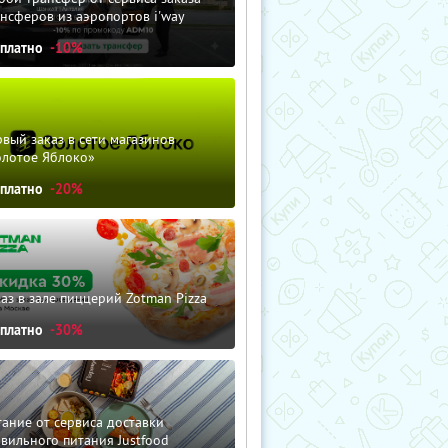
нсферов из аэропортов i'way
сплатно
-10%
вый заказ в сети магазинов
олотое Яблоко»
сплатно
-20%
аз в зале пиццерий Zotman Pizza
сплатно
-30%
ание от сервиса доставки
вильного питания Justfood