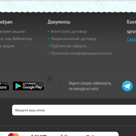
тнёрам
Документы
Кон
елаем акцию!
Агентский договор
spro
е, как Вебмастер
Лицензионный договор
Связ
е акции
Публичная оферта
Политика конфиденциальности
Ищите скидки поблизости,
не выходя из чата: