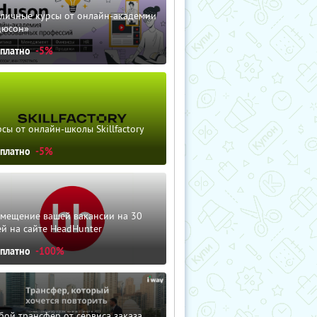
зличные курсы от онлайн-академии
дюсон»
сплатно
-5%
сы от онлайн-школы Skillfactory
сплатно
-5%
змещение вашей вакансии на 30
й на сайте HeadHunter
сплатно
-100%
ой трансфер от сервиса заказа