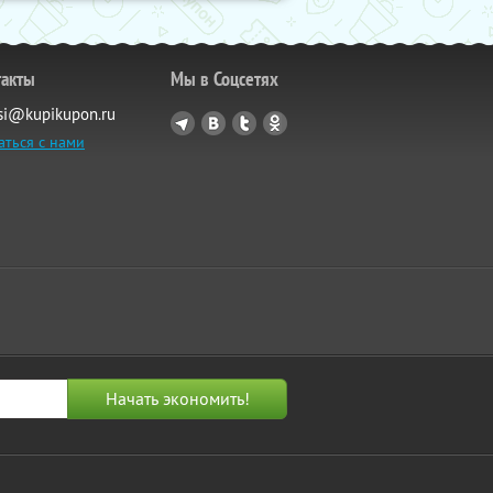
такты
Мы в Соцсетях
si@kupikupon.ru
аться с нами