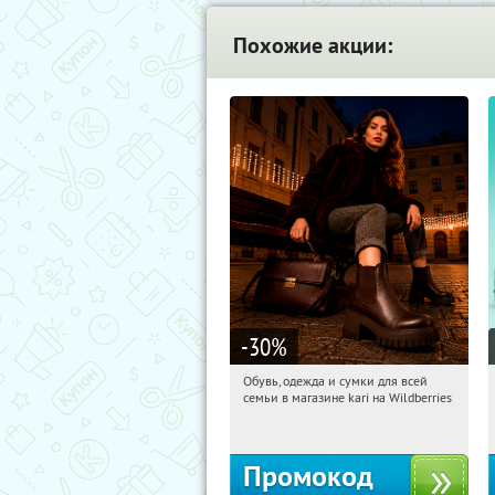
Похожие акции:
-30
%
Обувь, одежда и сумки для всей
14:51:22
Получили:
31
семьи в магазине kari на Wildberries
Россия
Промокод