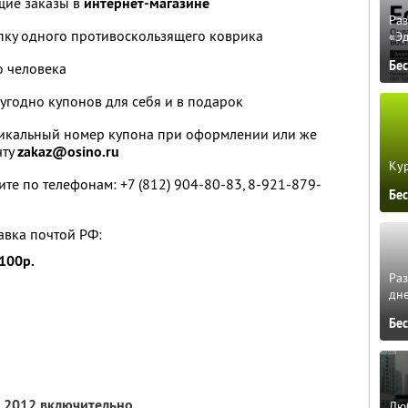
щие заказы в
интернет-магазине
Ра
пку одного противоскользящего коврика
«Э
Бе
о человека
угодно купонов для себя и в подарок
икальный номер купона при оформлении или же
чту
zakaz@osino.ru
Кур
те по телефонам: +7 (812) 904-80-83, 8-921-879-
Бе
авка почтой РФ:
100р.
Ра
дне
Бе
а 2012 включительно
Люб