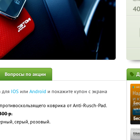
4
Вопросы по акции
Д
а для
IOS
или
Android
и покажите купон с экрана
Бе
противоскользящего коврика от Anti-Rusch-Pad.
шк
400 р.
Бе
ерный, серый, розовый.