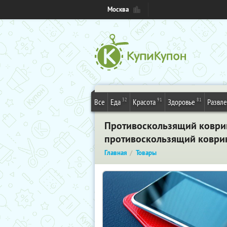
Москва
32
91
81
Все
Еда
Красота
Здоровье
Развл
Противоскользящий коврик 
противоскользящий коври
Главная
Товары