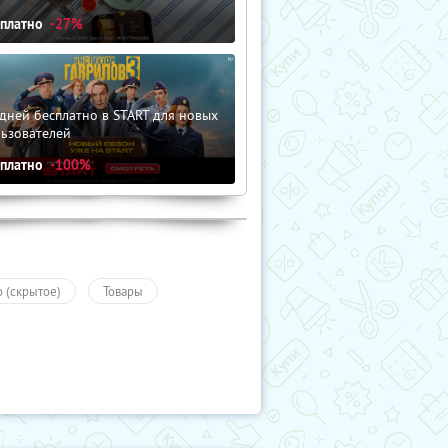
сплатно
-27%
дней бесплатно в START для новых
льзователей
сплатно
-100%
о (скрытое)
Товары