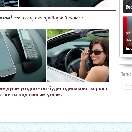
Бе
пли!
твои вещи на приборной панели
25 
по
Бе
Теги:
Авт
где душе угодно - он будет одинаково хорошо
» почти под любым углом.