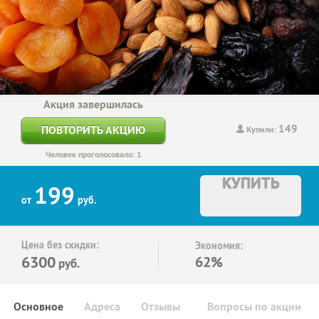
Акция завершилась
149
ПОВТОРИТЬ АКЦИЮ
Купили:
Человек проголосовало: 1
КУПИТЬ
199
от
руб.
Цена без скидки:
Экономия:
6300
62%
руб.
Основное
Адреса
Отзывы
Вопросы по акции