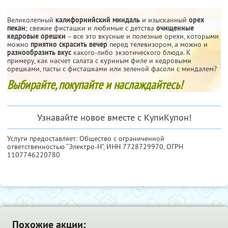
Великолепный
калифорнийский миндаль
и изысканный
орех
пекан
; свежие фисташки и любимые с детства
очищенные
кедровые орешки
– все это вкусные и полезные орехи, которыми
можно
приятно скрасить вечер
перед телевизором, а можно и
разнообразить вкус
какого-либо экзотического блюда. К
примеру, как насчет салата с куриным филе и кедровыми
орешками, пасты с фисташками или зеленой фасоли с миндалем?
Выбирайте, покупайте и наслаждайтесь!
Узнавайте новое вместе с КупиКупон!
Услуги предоставляет: Общество с ограниченной
ответственностью “Электро-Н”,
ИНН 7728729970
, ОГРН
1107746220780
Похожие акции: