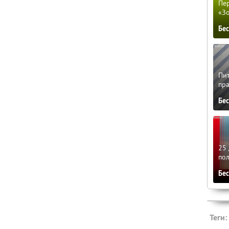
Пер
«З
Бе
Пит
пра
Бе
25 
по
Бе
Теги: