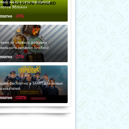
вый заказ в сети магазинов
олотое Яблоко»
сплатно
-20%
ание от сервиса доставки
вильного питания Justfood
сплатно
-27%
дней бесплатно в START для новых
льзователей
сплатно
-100%