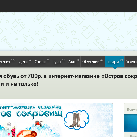
127
54
21
16
8
47
29
ечения
Дети
Отели
Туры
Авто
Обучение
Товары
Услуг
 обувь от 700р. в интернет-магазине «Остров сок
ии и не только!
Получ
Цена