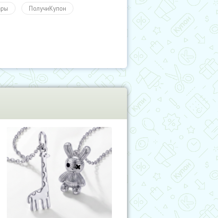
ары
ПолучиКупон