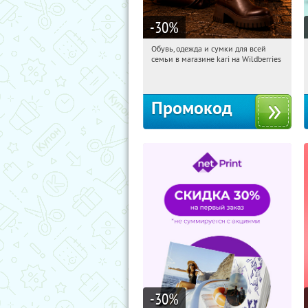
-30
%
Обувь, одежда и сумки для всей
06:03:32
Получили:
31
семьи в магазине kari на Wildberries
Россия
Промокод
-30
%