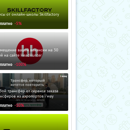
сы от онлайн-школы Skillfactory
сплатно
-5%
змещение вашей вакансии на 30
й на сайте HeadHunter
сплатно
-100%
ой трансфер от сервиса заказа
нсферов из аэропортов i'way
сплатно
-10%