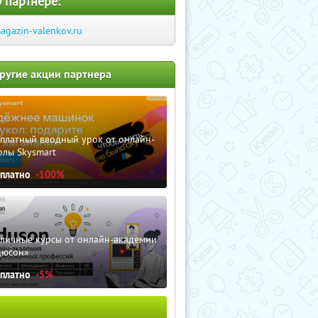
 партнере:
agazin-valenkov.ru
ругие акции партнера
сплатный вводный урок от онлайн-
олы Skysmart
сплатно
-100%
зличные курсы от онлайн-академии
дюсон»
сплатно
-5%