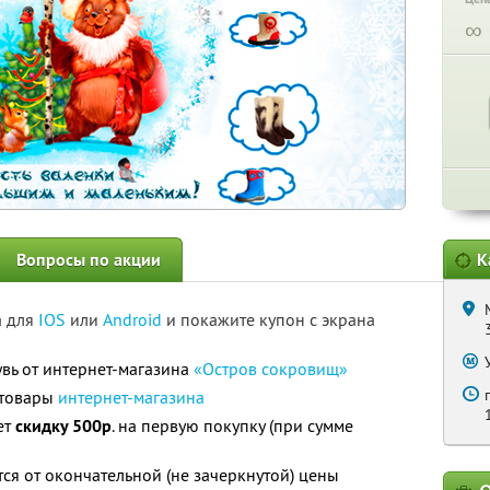
∞
Вопросы по акции
К
а для
IOS
или
Android
и покажите купон с экрана
вь от интернет-магазина
«Остров сокровищ»
 товары
интернет-магазина
ет
скидку 500р
. на первую покупку (при сумме
ся от окончательной (не зачеркнутой) цены