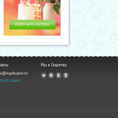
такты
Мы в Соцсетях
si@kupikupon.ru
аться с нами