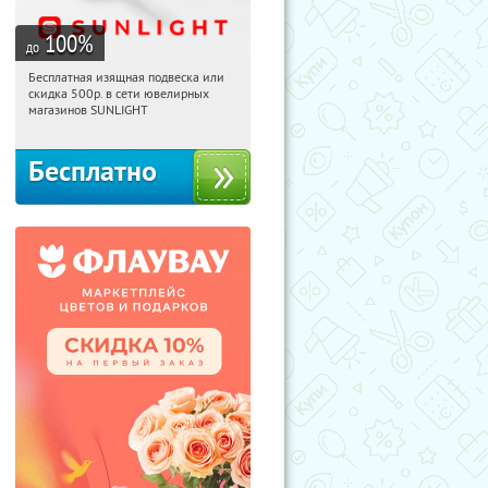
100
%
до
Бесплатная изящная подвеска или
06:03:32
Получили:
74
скидка 500р. в сети ювелирных
Россия
магазинов SUNLIGHT
Бесплатно