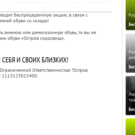
одит беспрецедентную акцию, в связи с
Кур
мней обуви со склада!
Бе
ть зимнюю или демисезонную обувь, то вы не
зин обуви «Остров сокровищ».
Ра
дне
 СЕБЯ И СВОИХ БЛИЗКИХ!
Бе
 Ограниченной Ответственностью "Остров
Н 1113123015400
Люб
тра
Бе