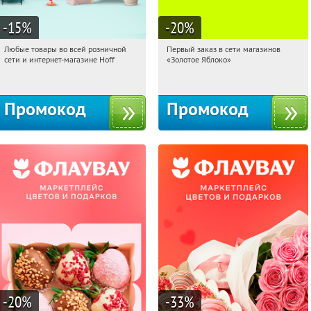
-15
%
-20
%
Любые товары во всей розничной
Первый заказ в сети магазинов
06:03:32
Получили:
83
06:03:32
Получи первым!
сети и интернет-магазине Hoff
«Золотое Яблоко»
Москва, 1-й Волоколамский проезд,
Россия
10с1
Промокод
Промокод
-20
%
-33
%