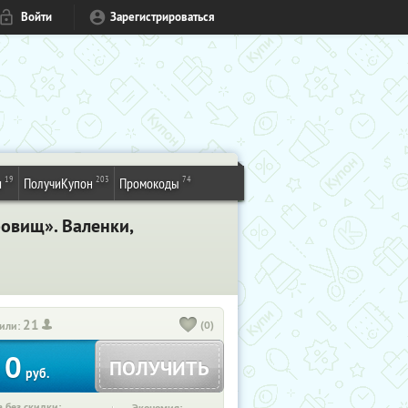
Войти
Зарегистрироваться
19
203
74
и
ПолучиКупон
Промокоды
ровищ». Валенки,
21
(0)
или:
0
ПОЛУЧИТЬ
руб.
 без скидки: