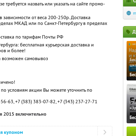
О
зе требуется назвать или указать на сайте промо-
m
в зависимости от веса 200-250р. Доставка
еделах МКАД или по Санкт-Петербургу в пределах
Д
оставка по тарифам Почты РФ
ербурга: бесплатная курьерская доставка и
ров и более!
а возможен самовывоз
Бе
шк
Бе
ничено!
о условиям акции Вы можете уточнить по
-56-63, +7 (383) 383-07-82, +7 (343) 237-27-71
Ра
«Э
ря 2015 включительно
Бе
ся купоном