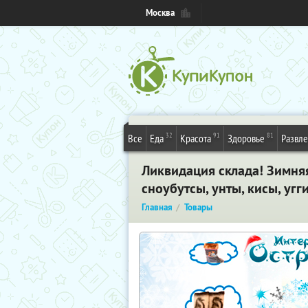
Москва
32
91
81
Все
Еда
Красота
Здоровье
Развл
Ликвидация склада! Зимняя
сноубутсы, унты, кисы, угг
Главная
Товары