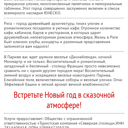
прекрасное улочки, многочисленные памятники и мемориальные
таблички. Этот город совершенно заслуженно включен в список
всемирного наследия ЮНЕСКО.
Рига – город древнейшей архитектуры, тихих улочек и
романтических посиделок в уютных кафе. Огромное количество
кафе, кабачков, баров и ресторанов, в которых царит
дружелюбная, неповторимая рижская атмосфера. Жизнь в Риге
бьёт ключом: клубы, концерты и различные представления
запомнятся вам надолго!
В Париже вас ждет шумное веселье «Диснейленда», ночной
Монмартр и не только. Восхитительный и романтичный,
загадочный и беспечный - столицу Франции просто невозможно
сравнить ни с одним другим городом мира! Восхитительный
зимний воздух и искрящееся веселье новогоднего Парижа.
Елисейские поля, величественные соборы и веселые улочки. Огни
Эйфелевой башни и легкий аромат вечной влюбленности!
Встретьте Новый год в сказочной
атмосфере!
Услуги предоставляет: Общество с ограниченной
ответственностью «Туристская компания «Северная столица»,
ИНН
7814408458
, ОГРН 1089847205029