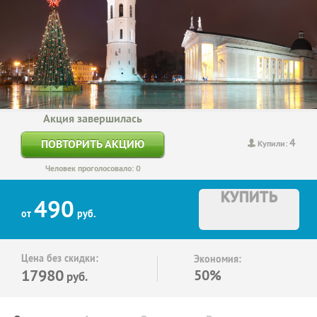
Акция завершилась
4
ПОВТОРИТЬ АКЦИЮ
Купили:
Человек проголосовало: 0
КУПИТЬ
490
от
руб.
Цена без скидки:
Экономия:
17980
50%
руб.