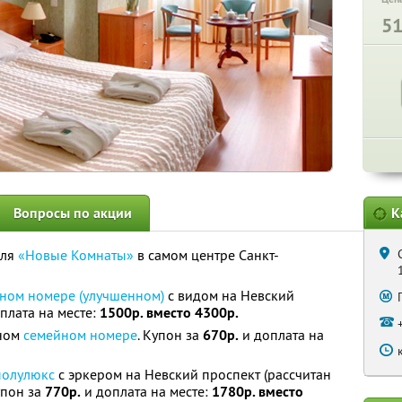
5
Вопросы по акции
К
еля
«Новые Комнаты»
в самом центре Санкт-
ном номере (улучшенном)
с видом на Невский
плата на месте:
1500р. вместо 4300р.
рном
семейном номере
. Купон за
670р.
и доплата на
полулюкс
с эркером на Невский проспект (рассчитан
упон за
770р.
и доплата на месте:
1780р. вместо