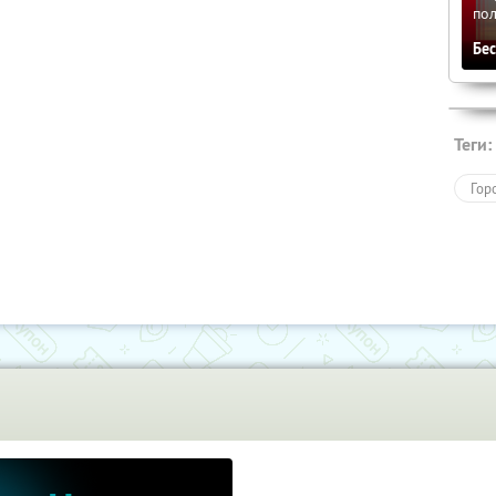
по
Бе
Теги:
Гор