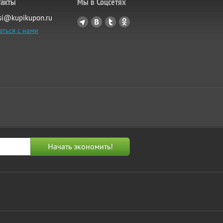
такты
Мы в Соцсетях
si@kupikupon.ru
аться с нами