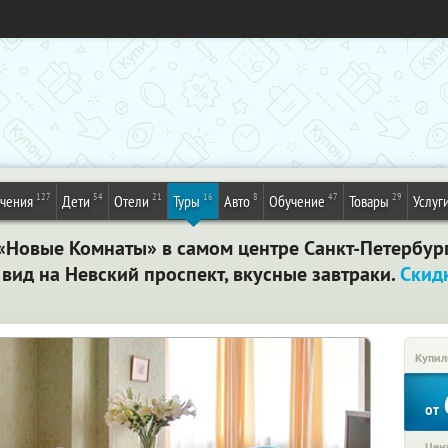
127
54
21
16
8
47
29
ечения
Дети
Отели
Туры
Авто
Обучение
Товары
Услуг
 «Новые Комнаты» в самом центре Санкт-Петербур
вид на Невский проспект, вкусные завтраки.
Скид
Купил
от
Цена