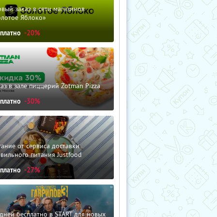
вый заказ в сети магазинов
олотое Яблоко»
сплатно
-20%
аз в зале пиццерий Zotman Pizza
сплатно
-30%
ание от сервиса доставки
вильного питания Justfood
сплатно
-27%
дней бесплатно в START для новых