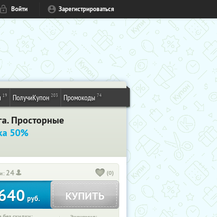
Войти
Зарегистрироваться
19
203
74
и
ПолучиКупон
Промокоды
га. Просторные
ка 50%
24
(0)
и:
640
КУПИТЬ
руб.
 без скидки: