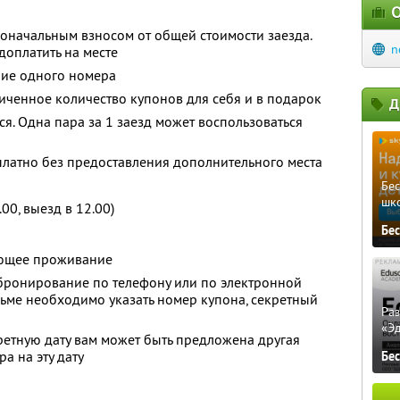
О
оначальным взносом от общей стоимости заезда.
n
оплатить на месте
ние одного номера
ченное количество купонов для себя и в подарок
Д
я. Одна пара за 1 заезд может воспользоваться
платно без предоставления дополнительного места
Бе
шк
00, выезд в 12.00)
Бе
ующее проживание
ронирование по телефону или по электронной
сьме необходимо указать номер купона, секретный
Ра
«Э
ретную дату вам может быть предложена другая
а на эту дату
Бе