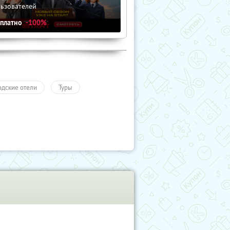
льзователей
сплатно
-100%
одские отели
Туры