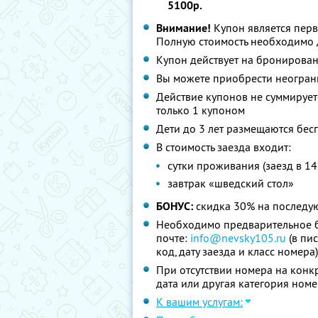
5100р.
Внимание!
Купон является перв
Полную стоимость необходимо д
Купон действует на бронирова
Вы можете приобрести неограни
Действие купонов не суммируетс
только 1 купоном
Дети до 3 лет размещаются бес
В стоимость заезда входит:
сутки проживания (заезд в 14.
завтрак «шведский стол»
БОНУС:
скидка 30% на послед
Необходимо предварительное б
почте:
info@nevsky105.ru
(в пи
код, дату заезда и класс номера)
При отсутствии номера на конк
дата или другая категория номер
К вашим услугам: