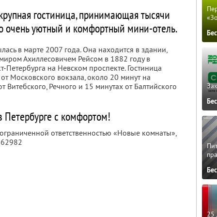
Пер
 крупная гостиница, принимающая тысячи
«З
но очень уютный и комфортный мини-отель.
Бе
ась в марте 2007 года. Она находится в здании,
миром Ахиллесовичем Рейсом в 1882 году в
т-Петербурга на Невском проспекте. Гостиница
 от Московского вокзала, около 20 минут на
т Витебского, Речного и 15 минутах от Балтийского
Зак
Бе
в Петербурге с комфортом!
с ограниченной ответственностью «Новые комнаты»,
562982
Пит
пра
Бе
25 