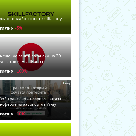
сы от онлайн-школы Skillfactory
сплатно
-5%
змещение вашей вакансии на 30
й на сайте HeadHunter
сплатно
-100%
ой трансфер от сервиса заказа
нсферов из аэропортов i'way
сплатно
-10%