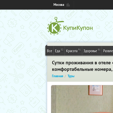
Москва
32
91
81
Все
Еда
Красота
Здоровье
Развл
Сутки проживания в отеле
комфортабельные номера, 
Главная
Туры