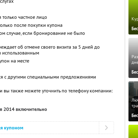
слугах
 только частное лицо
Кур
олько после покупки купона
Бе
том случае, если бронирование не было
еждает об отмене своего визита за 5 дней до
ся использованным
Ра
упон на месте
дне
Бе
тся с другими специальными предложениями
 вы также можете уточнить по телефону компании:
Люб
тра
ря 2014 включительно
Бе
ся купоном