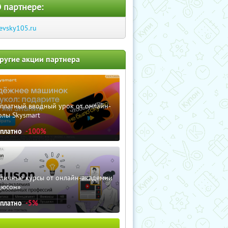
 партнере:
evsky105.ru
ругие акции партнера
сплатный вводный урок от онлайн-
олы Skysmart
сплатно
-100%
зличные курсы от онлайн-академии
дюсон»
сплатно
-5%