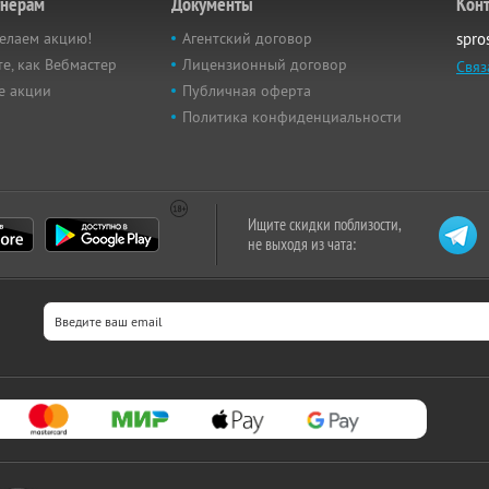
тнёрам
Документы
Кон
елаем акцию!
Агентский договор
spro
е, как Вебмастер
Лицензионный договор
Связ
е акции
Публичная оферта
Политика конфиденциальности
Ищите скидки поблизости,
не выходя из чата: