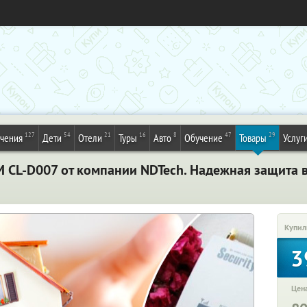
127
54
21
16
8
47
29
ечения
Дети
Отели
Туры
Авто
Обучение
Товары
Услуг
 CL-D007 от компании NDTech. Надежная защита 
Купил
3
Цена