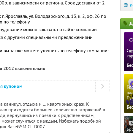
0р. в зависимости от региона. Срок доставки от 2
n
 Ярославль, ул. Володарского, д. 13, к. 2, оф. 26 по
ю по телефону
Д
рудование можно заказать на сайте компании
тся с другими специальными предложениями
 вы также можете уточнить по телефону компании:
Ски
ка
Бе
ря 2012 включительно
ся купоном
Бро
пол
Пу
а каникул, отдыха и … квартирных краж. К
Бе
лах приходится большее количество вторжений в
ди, вернувшись из поездки к родственникам,
е может случиться с каждым. Избежать подобной
ция BaseGSM CL-D007.
Бро