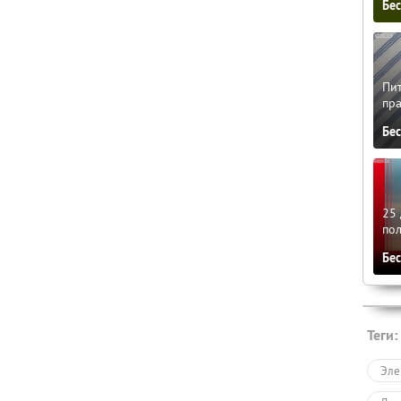
Бе
Пит
пра
Бе
25 
по
Бе
Теги:
Эле