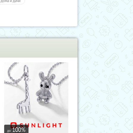
 дома и дачи
100
%
до