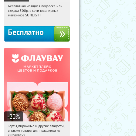
Бесплатная изящная подвеска или
02:29:36
Получили:
74
скидка 500р. в сети ювелирных
Россия
магазинов SUNLIGHT
Бесплатно
-20
%
Торты, пирожные и другие сладости,
02:29:36
Получили:
6
а также товары для праздника на
Россия
«Флаувау»