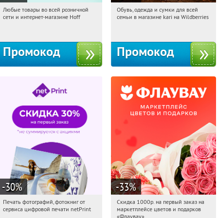
Любые товары во всей розничной
Обувь, одежда и сумки для всей
02:29:36
Получили:
83
02:29:36
Получили:
31
сети и интернет-магазине Hoff
семьи в магазине kari на Wildberries
Москва, 1-й Волоколамский проезд,
Россия
10с1
Промокод
Промокод
-30
%
-33
%
Печать фотографий, фотокниг от
Скидка 1000р. на первый заказ на
02:29:36
Получили:
4
02:29:36
Получили:
18
сервиса цифровой печати netPrint
маркетплейсе цветов и подарков
Россия
Россия
«Флаувау»