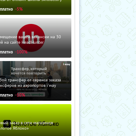
сплатно
-5%
змещение вашей вакансии на 30
й на сайте HeadHunter
сплатно
-100%
ой трансфер от сервиса заказа
нсферов из аэропортов i'way
сплатно
-10%
вый заказ в сети магазинов
олотое Яблоко»