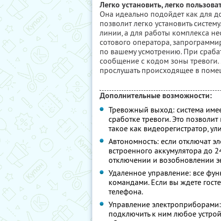
Легко установить, легко пользова
Она идеально подойдет как для до
позволит легко установить систем
линии, а для работы комплекса н
сотового оператора, запрограмми
по вашему усмотрению. При сраба
сообщение с кодом зоны тревоги. З
прослушать происходящее в поме
Дополнительные возможности:
Тревожный выход: система имее
сработке тревоги. Это позволи
такое как видеорегистратор, ули
Автономность: если отключат эл
встроенного аккумулятора до 2
отключении и возобновлении э
Удаленное управление: все фу
командами. Если вы ждете гост
телефона.
Управление электроприборами: 
подключить к ним любое устройс