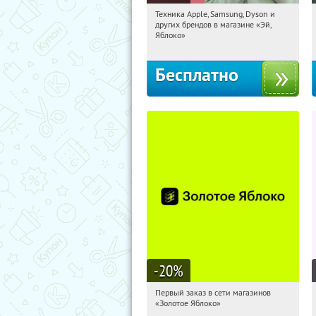
Техника Apple, Samsung, Dyson и
02:29:36
Получи первым!
других брендов в магазине «Эй,
Багратионовская
Яблоко»
Бесплатно
-20
%
Первый заказ в сети магазинов
02:29:36
Получи первым!
«Золотое Яблоко»
Россия