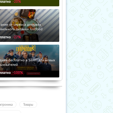
сплатно
-20%
ание от сервиса доставки
вильного питания Justfood
сплатно
-27%
дней бесплатно в START для новых
льзователей
сплатно
-100%
ктроника
Товары