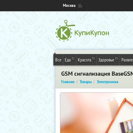
Москва
32
91
81
Все
Еда
Красота
Здоровье
Развл
GSM сигнализация BaseGSM
Главная
Товары
Электроника