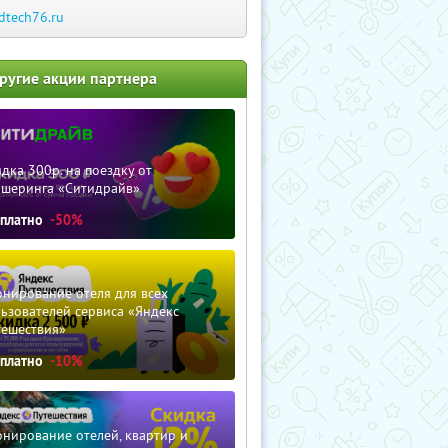
dtech76.ru
ругие акции партнера
дка 300р. на поездку от
ршеринга «Ситидрайв»
сплатно
-50%
нирование отеля для всех
ьзователей сервиса «Яндекс
тешествия»
сплатно
-10%
нирование отелей, квартир и