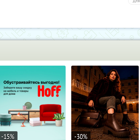
Для
-15
%
-30
%