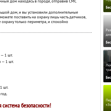
чный дом находясь в городе, отправив СМС
Бе
ольшой дом, и вы установили дополнительные
 можете поставить на охрану лишь часть датчиков,
е охрану только периметра, и спокойно
Ра
дне
Бе
— 1 шт.
— 1 шт.
Люб
тра
Бе
1 шт.
год.
Пер
 система безопасности!
«З