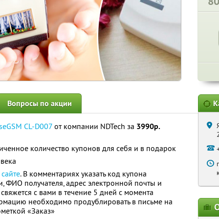
8
Вопросы по акции
К
seGSM CL-D007
от компании NDTech за
3990р.
ченное количество купонов для себя и в подарок
овека
а
сайте
. В комментариях указать код купона
и, ФИО получателя, адрес электронной почты и
свяжется с вами в течение 5 дней с момента
ормацию необходимо продублировать в письме на
О
пометкой «Заказ»