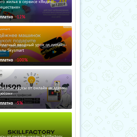
го жилья в сервисе «Яндекс
тешествия»
сплатно
-12%
сплатный вводный урок от онлайн-
олы Skysmart
сплатно
-100%
зличные курсы от онлайн-академии
дюсон»
сплатно
-5%
сы от онлайн-школы Skillfactory