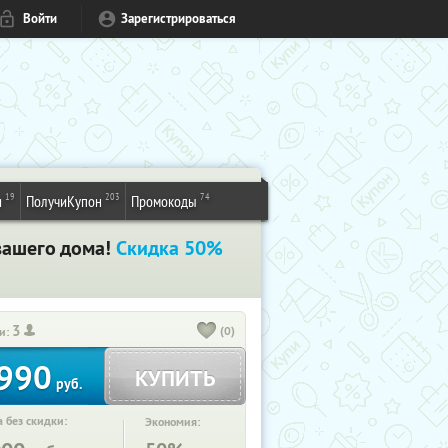
Войти
Зарегистрироваться
19
203
74
и
ПолучиКупон
Промокоды
вашего дома!
Скидка 50%
3
(0)
и:
990
КУПИТЬ
руб.
 без скидки:
Экономия: