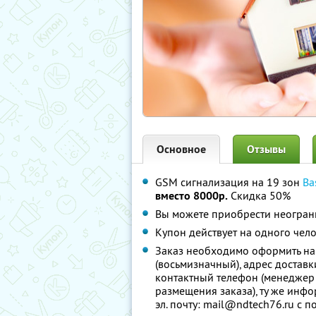
Основное
Отзывы
GSM сигнализация на 19 зон
Ba
вместо 8000р.
Скидка 50%
Вы можете приобрести неограни
Купон действует на одного чел
Заказ необходимо оформить н
(восьмизначный), адрес доставк
контактный телефон (менеджер 
размещения заказа), ту же инф
эл. почту: mail@ndtech76.ru с 