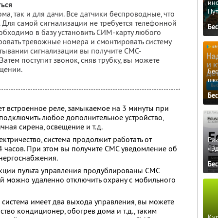
ино
ться
Пу
ма, так и для дачи. Все датчики беспроводные, что
у. Для самой сигнализации не требуется телефонной
Бе
еобходимо в базу установить СИМ-карту любого
ровать тревожные номера и смонтировать систему
тывании сигнализации вы получите СМС-
атем поступит звонок, сняв трубку, вы можете
щении.
Бе
шк
Бе
т встроенное реле, замыкаемое на 3 минуты при
т подключить любое дополнительное устройство,
чная сирена, освещение и т.д.
ектричество, система продолжит работать от
Ра
4 часов. При этом вы получите СМС уведомление об
«Э
нергоснабжения.
Бе
нкции пульта управления продублированы СМС
ей можно удаленно отключить охрану с мобильного
система имеет два выхода управления, вы можете
тво кондиционер, обогрев дома и т.д., таким
Кур