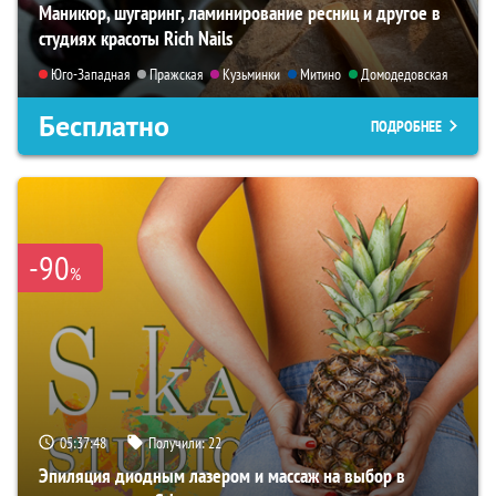
Маникюр, шугаринг, ламинирование ресниц и другое в
студиях красоты Rich Nails
Юго-Западная
Пражская
Кузьминки
Митино
Домодедовская
Бесплатно
ПОДРОБНЕЕ
-90
%
05:37:47
Получили:
22
Эпиляция диодным лазером и массаж на выбор в