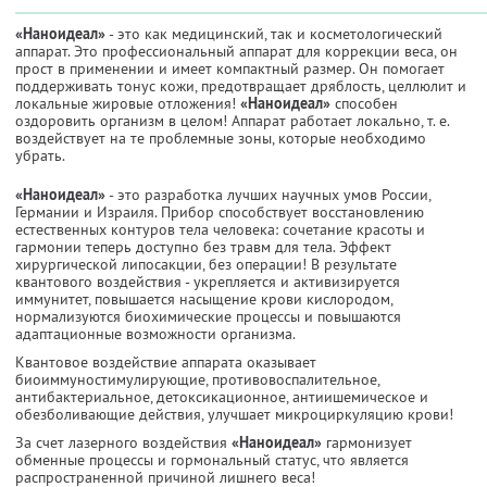
«Наноидеал»
- это как медицинский, так и косметологический
аппарат. Это профессиональный аппарат для коррекции веса, он
прост в применении и имеет компактный размер. Он помогает
поддерживать тонус кожи, предотвращает дряблость, целлюлит и
локальные жировые отложения!
«Наноидеал»
способен
оздоровить организм в целом! Аппарат работает локально, т. е.
воздействует на те проблемные зоны, которые необходимо
убрать.
«Наноидеал»
- это разработка лучших научных умов России,
Германии и Израиля. Прибор способствует восстановлению
естественных контуров тела человека: сочетание красоты и
гармонии теперь доступно без травм для тела. Эффект
хирургической липосакции, без операции! В результате
квантового воздействия - укрепляется и активизируется
иммунитет, повышается насыщение крови кислородом,
нормализуются биохимические процессы и повышаются
адаптационные возможности организма.
Квантовое воздействие аппарата оказывает
биоиммуностимулирующие, противовоспалительное,
антибактериальное, детоксикационное, антиишемическое и
обезболивающие действия, улучшает микроциркуляцию крови!
За счет лазерного воздействия
«Наноидеал»
гармонизует
обменные процессы и гормональный статус, что является
распространенной причиной лишнего веса!