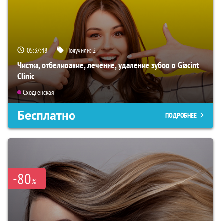
05:37:47
Получили:
2
Чистка, отбеливание, лечение, удаление зубов в Giacint
Clinic
Сходненская
Бесплатно
ПОДРОБНЕЕ
-80
%