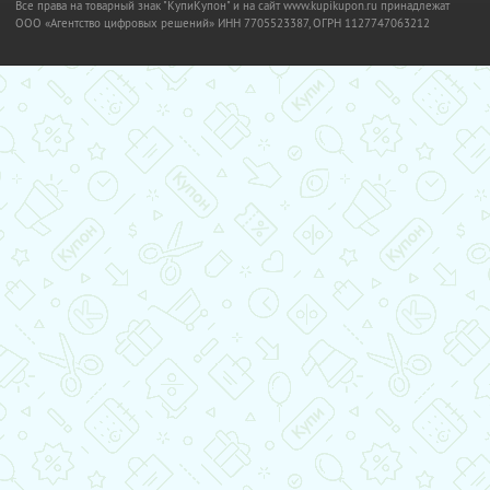
Все права на товарный знак "КупиКупон" и на сайт www.kupikupon.ru принадлежат
OOO «Агентство цифровых решений» ИНН 7705523387, ОГРН 1127747063212