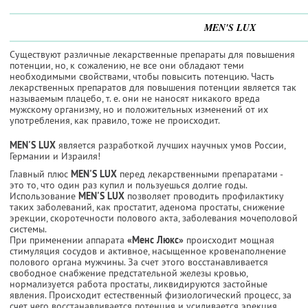
MEN'S LUX
Существуют различные лекарственные препараты для повышения
потенции, но, к сожалению, не все они обладают теми
необходимыми свойствами, чтобы повысить потенцию. Часть
лекарственных препаратов для повышения потенции является так
называемым плацебо, т. е. они не наносят никакого вреда
мужскому организму, но и положительных изменений от их
употребления, как правило, тоже не происходит.
MEN'S LUX
является разработкой лучших научных умов России,
Германии и Израиля!
Главный плюс
MEN'S LUX
перед лекарственными препаратами -
это то, что один раз купил и пользуешься долгие годы.
Использование
MEN'S LUX
позволяет проводить профилактику
таких заболеваний, как простатит, аденома простаты, снижение
эрекции, скоротечности полового акта, заболевания мочеполовой
системы.
При применении аппарата
«Менс Люкс»
происходит мощная
стимуляция сосудов и активное, насыщенное кровенаполнение
полового органа мужчины. За счет этого восстанавливается
свободное снабжение предстательной железы кровью,
нормализуется работа простаты, ликвидируются застойные
явления. Происходит естественный физиологический процесс, за
счет чего восстанавливается потенция и усиливается эрекция.