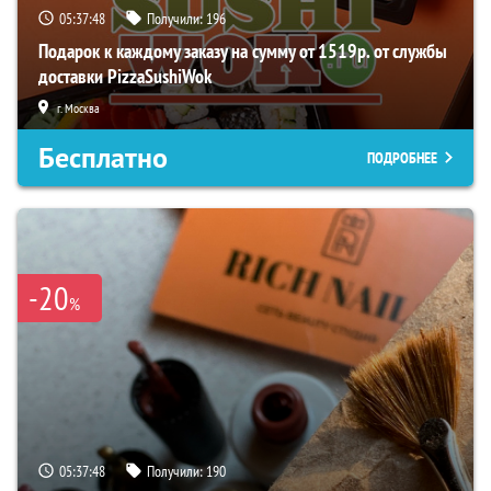
05:37:47
Получили:
196
Подарок к каждому заказу на сумму от 1519р. от службы
доставки PizzaSushiWok
г. Москва
Бесплатно
ПОДРОБНЕЕ
-20
%
05:37:47
Получили:
190