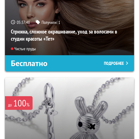
05:37:47
Получили:
1
Стрижка, сложное окрашивание, уход за волосами в
студии красоты «Тет»
Чистые пруды
Бесплатно
ПОДРОБНЕЕ
100
%
до