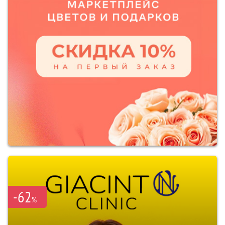
-62
%